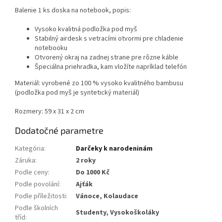
Balenie 1 ks doska na notebook, popis:
Vysoko kvalitná podložka pod myš
Stabilný airdesk s vetracími otvormi pre chladenie
notebooku
Otvorený okraj na zadnej strane pre rôzne káble
Špeciálna priehradka, kam vložíte napríklad telefón
Materiál: vyrobené zo 100 % vysoko kvalitného bambusu
(podložka pod myš je syntetický materiál)
Rozmery: 59 x 31 x 2 cm
Dodatočné parametre
Kategória
:
Darčeky k narodeninám
Záruka
:
2 roky
Podle ceny
:
Do 1000 Kč
Podle povolání
:
Ajťák
Podle příležitosti
:
Vánoce, Kolaudace
Podle školních
Studenty, Vysokoškoláky
tříd
: