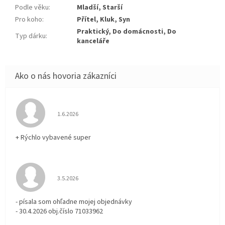
Podle věku
:
Mladší, Starší
Pro koho
:
Přítel, Kluk, Syn
Praktický, Do domácnosti, Do
Typ dárku
:
kanceláře
Hodnotenie obchodu je 5 z 5 hviezdičiek.
1.6.2026
+ Rýchlo vybavené super
Hodnotenie obchodu je 3 z 5 hviezdičiek.
3.5.2026
- písala som ohľadne mojej objednávky
- 30.4.2026 obj.číslo 71033962