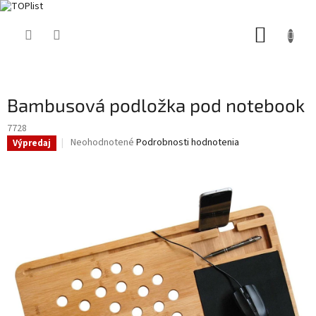
Prejsť
NÁKUP
na
obsah
KOŠÍK
Bambusová podložka pod notebook
7728
Priemerné
Neohodnotené
Podrobnosti hodnotenia
Výpredaj
hodnotenie
produktu
je
0,0
z
5
hviezdičiek.