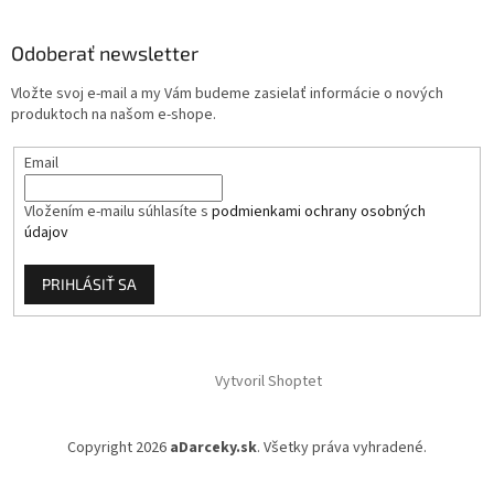
p
ä
Odoberať newsletter
t
i
Vložte svoj e-mail a my Vám budeme zasielať informácie o nových
e
produktoch na našom e-shope.
Email
Vložením e-mailu súhlasíte s
podmienkami ochrany osobných
údajov
PRIHLÁSIŤ SA
Vytvoril Shoptet
Copyright 2026
aDarceky.sk
. Všetky práva vyhradené.