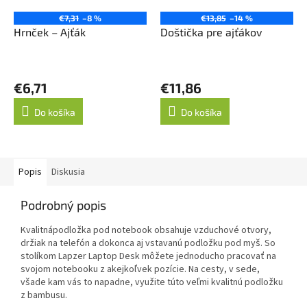
€7,31
–8 %
€13,85
–14 %
Hrnček – Ajťák
Doštička pre ajťákov
€6,71
€11,86
Do košíka
Do košíka
Popis
Diskusia
Podrobný popis
Kvalitnápodložka pod notebook obsahuje vzduchové otvory,
držiak na telefón a dokonca aj vstavanú podložku pod myš. So
stolíkom Lapzer Laptop Desk môžete jednoducho pracovať na
svojom notebooku z akejkoľvek pozície. Na cesty, v sede,
všade kam vás to napadne, využite túto veľmi kvalitnú podložku
z bambusu.