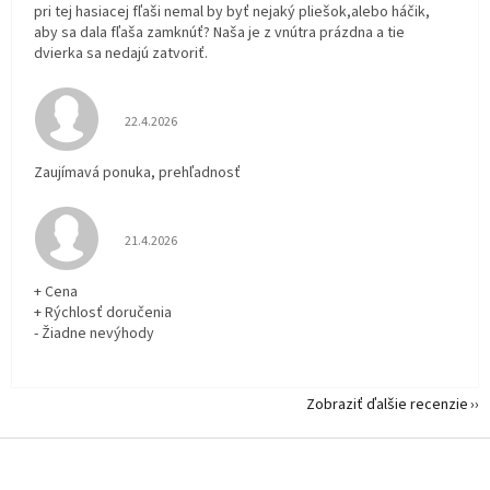
pri tej hasiacej fľaši nemal by byť nejaký pliešok,alebo háčik,
aby sa dala fľaša zamknúť? Naša je z vnútra prázdna a tie
dvierka sa nedajú zatvoriť.
Hodnotenie obchodu je 5 z 5 hviezdičiek.
22.4.2026
Zaujímavá ponuka, prehľadnosť
Hodnotenie obchodu je 5 z 5 hviezdičiek.
21.4.2026
+ Cena
+ Rýchlosť doručenia
- Žiadne nevýhody
Zobraziť ďalšie recenzie
Z
á