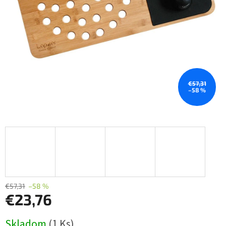
€57,31
–58 %
€57,31
–58 %
€23,76
Jednotková
Skladom
(1 Ks)
cena: