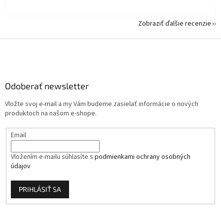
Zobraziť ďalšie recenzie
Z
á
p
ä
Odoberať newsletter
t
i
Vložte svoj e-mail a my Vám budeme zasielať informácie o nových
e
produktoch na našom e-shope.
Email
Vložením e-mailu súhlasíte s
podmienkami ochrany osobných
údajov
PRIHLÁSIŤ SA