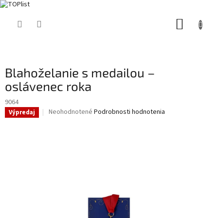
Prejsť
NÁKUP
na
obsah
KOŠÍK
Blahoželanie s medailou –
oslávenec roka
9064
Priemerné
Neohodnotené
Podrobnosti hodnotenia
Výpredaj
hodnotenie
produktu
je
0,0
z
5
hviezdičiek.