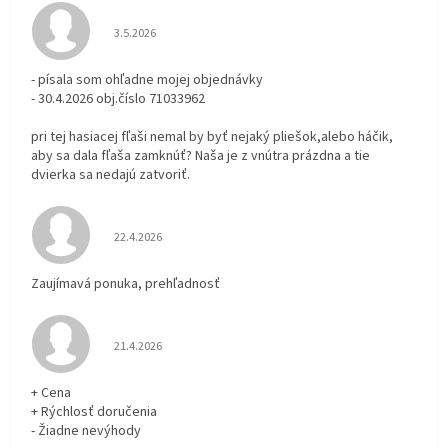
Hodnotenie obchodu je 3 z 5 hviezdičiek.
3.5.2026
- písala som ohľadne mojej objednávky
- 30.4.2026 obj.číslo 71033962
pri tej hasiacej fľaši nemal by byť nejaký pliešok,alebo háčik,
aby sa dala fľaša zamknúť? Naša je z vnútra prázdna a tie
dvierka sa nedajú zatvoriť.
Hodnotenie obchodu je 5 z 5 hviezdičiek.
22.4.2026
Zaujímavá ponuka, prehľadnosť
Hodnotenie obchodu je 5 z 5 hviezdičiek.
21.4.2026
+ Cena
+ Rýchlosť doručenia
- Žiadne nevýhody