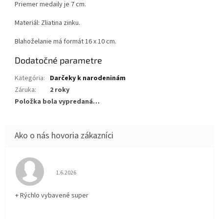
Priemer medaily je 7 cm.
Materiál: Zliatina zinku.
Blahoželanie má formát 16 x 10 cm.
Dodatočné parametre
Kategória
:
Darčeky k narodeninám
Záruka
:
2 roky
Položka bola vypredaná…
Hodnotenie obchodu je 5 z 5 hviezdičiek.
1.6.2026
+ Rýchlo vybavené super