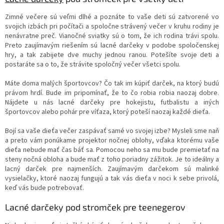
Zimné večere sú veľmi dlhé a poznáte to vaše deti sú zatvorené vo
svojich izbách pri počítači a spoločne strávený večer v kruhu rodiny je
nenávratne preč. Vianočné sviatky sú o tom, že ich rodina trávi spolu.
Preto zaujímavým riešením sú lacné darčeky v podobe spoločenskej
hry, a tak zabijete dve muchy jednou ranou. Potešíte svoje deti a
postaráte sa o to, že strávite spoločný večer všetci spolu.
Máte doma malých športovcov? Čo tak im kúpiť darček, na ktorý budú
právom hrdí. Bude im pripomínať, že to čo robia robia naozaj dobre.
Nájdete u nás lacné darčeky pre hokejistu, futbalistu a iných
športovcov alebo pohár pre víťaza, ktorý poteší naozaj každé dieťa.
Bojí sa vaše dieťa večer zaspávať samé vo svojej izbe? Mysleli sme naň
a preto vám ponúkame projektor nočnej oblohy, vďaka ktorému vaše
dieťa nebude mať čas báť sa. Pomocou neho sa mu bude premietať na
steny nočná obloha a bude mať z toho poriadny zážitok. Je to ideálny a
lacný darček pre najmenších. Zaujímavým darčekom sú malinké
vysielačky, ktoré naozaj fungujú a tak vás dieťa v noci k sebe privolá,
keď vás bude potrebovať.
Lacné darčeky pod stromček pre teenegerov