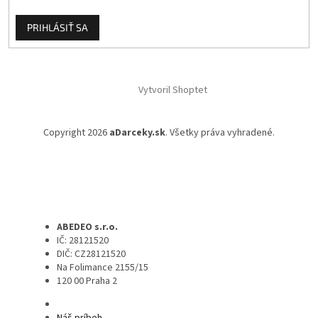
PRIHLÁSIŤ SA
Vytvoril Shoptet
Copyright 2026
aDarceky.sk
. Všetky práva vyhradené.
ABEDEO s.r.o.
IČ: 28121520
DIČ: CZ28121520
Na Folimance 2155/15
120 00 Praha 2
Náš príbeh