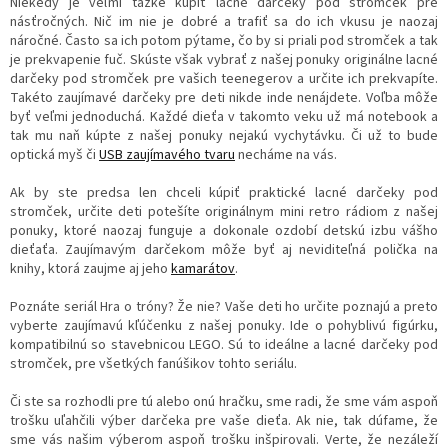
Niekedy je veľmi tažké kúpiť lacné darčeky pod stromček pre
násťročných. Nič im nie je dobré a trafiť sa do ich vkusu je naozaj
náročné. Často sa ich potom pýtame, čo by si priali pod stromček a tak
je prekvapenie fuč. Skúste však vybrať z našej ponuky originálne lacné
darčeky pod stromček pre vašich teenegerov a určite ich prekvapíte.
Takéto zaujímavé darčeky pre deti nikde inde nenájdete. Voľba môže
byť veľmi jednoduchá. Každé dieťa v takomto veku už má notebook a
tak mu naň kúpte z našej ponuky nejakú vychytávku. Či už to bude
optická myš či
USB zaujímavého tvaru
necháme na vás.
Ak by ste predsa len chceli kúpiť praktické lacné darčeky pod
stromček, určite deti potešíte originálnym mini retro rádiom z našej
ponuky, ktoré naozaj funguje a dokonale ozdobí detskú izbu vášho
dieťaťa. Zaujímavým darčekom môže byť aj neviditeľná polička na
knihy, ktorá zaujme aj jeho
kamarátov
.
Poznáte seriál Hra o tróny? Že nie? Vaše deti ho určite poznajú a preto
vyberte zaujímavú kľúčenku z našej ponuky. Ide o pohyblivú figúrku,
kompatibilnú so stavebnicou LEGO. Sú to ideálne a lacné darčeky pod
stromček, pre všetkých fanúšikov tohto seriálu.
Či ste sa rozhodli pre tú alebo onú hračku, sme radi, že sme vám aspoň
trošku uľahčili výber darčeka pre vaše dieťa. Ak nie, tak dúfame, že
sme vás našim výberom aspoň trošku inšpirovali. Verte, že nezáleží