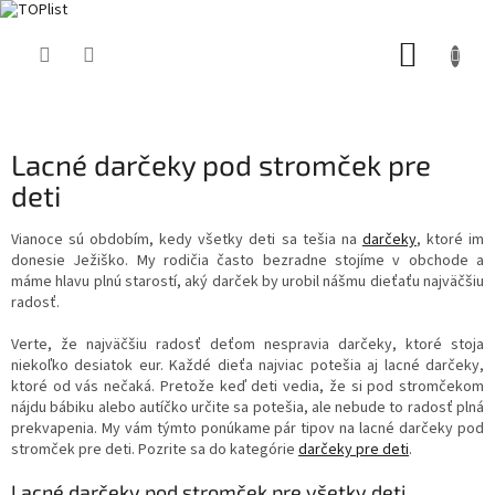
Prejsť
NÁKUP
na
obsah
KOŠÍK
Lacné darčeky pod stromček pre
deti
Vianoce sú obdobím, kedy všetky deti sa tešia na
darčeky
, ktoré im
donesie Ježiško. My rodičia často bezradne stojíme v obchode a
máme hlavu plnú starostí, aký darček by urobil nášmu dieťaťu najväčšiu
radosť.
Verte, že najväčšiu radosť deťom nespravia darčeky, ktoré stoja
niekoľko desiatok eur. Každé dieťa najviac potešia aj lacné darčeky,
ktoré od vás nečaká. Pretože keď deti vedia, že si pod stromčekom
nájdu bábiku alebo autíčko určite sa potešia, ale nebude to radosť plná
prekvapenia. My vám týmto ponúkame pár tipov na lacné darčeky pod
stromček pre deti. Pozrite sa do kategórie
darčeky pre deti
.
Lacné darčeky
pod stromček pre všetky deti