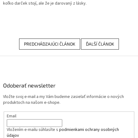
koľko darček stojí, ale že je darovaný z lásky.
PREDCHÁDZAJÚCI ČLÁNOK
ĎALŠÍ ČLÁNOK
Z
á
p
ä
Odoberať newsletter
t
i
Vložte svoj e-mail a my Vám budeme zasielať informácie o nových
e
produktoch na našom e-shope.
Email
Vložením e-mailu súhlasíte s
podmienkami ochrany osobných
údajov