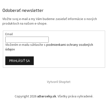
ä
Odoberať newsletter
t
i
Vložte svoj e-mail a my Vám budeme zasielať informácie o nových
e
produktoch na našom e-shope.
Email
Vložením e-mailu súhlasíte s
podmienkami ochrany osobných
údajov
PRIHLÁSIŤ SA
Vytvoril Shoptet
Copyright 2026
aDarceky.sk
. Všetky práva vyhradené.