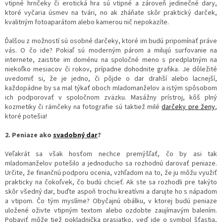
vtipné hrnčeky či erotická hra sú vtipné a zároveň jedinečné dary,
ktoré vyčaria úsmev na tvári, no ak zháňate skôr praktický darček,
kvalitným fotoaparátom alebo kamerou nič nepokazíte.
Ďalšou z možností sú osobné darčeky, ktoré im budú pripomínať práve
vás. O čo ide? Pokiaľ sú moderným párom a milujú surfovanie na
internete, zaistite im doménu na spoločné meno s predplatným na
niekoľko mesiacov či rokov, prípadne dohodnite grafika. Je dôležité
uvedomiť si, že je jedno, či pôjde o dar drahší alebo lacnejší,
každopádne by sa mal týkať oboch mladomanželov a istým spôsobom
ich podporovať v spoločnom zväzku. Masážny prístroj, kôš plný
kozmetiky či rámčeky na fotografie sú taktiež milé
darčeky pre ženy
,
ktoré potešia!
2. Peniaze ako
svadobný dar
?
Veľakrát sa však hosťom nechce premýšľať, čo by asi tak
mladomanželov potešilo a jednoducho sa rozhodnú darovať peniaze.
Určite, že finančnú podporu ocenia, vzhľadom na to, že ju môžu využiť
prakticky na čokoľvek, čo budú chcieť. Ak ste sa rozhodli pre takýto
skôr všedný dar, buďte aspoň trochu kreatívni a darujte ho s nápadom
a vtipom. Čo tým myslíme? Obyčajnú obálku, v ktorej budú peniaze
uložené oživte vtipným textom alebo ozdobte zaujímavým balením.
Pobaviť môže tiež pokladnička prasiatko, veď ide o symbol šťastia,