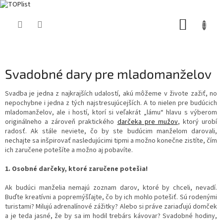
Prejsť
NÁKUP
na
obsah
KOŠÍK
Svadobné dary pre mladomanželov
Svadba je jedna z najkrajších udalostí, akú môžeme v živote zažiť, no
nepochybne i jedna z tých najstresujúcejších. A to nielen pre budúcich
mladomanželov, ale i hostí, ktorí si veľakrát „lámu“ hlavu s výberom
originálneho a zároveň praktického
darčeka pre mužov
, ktorý urobí
radosť. Ak stále neviete, čo by ste budúcim manželom darovali,
nechajte sa inšpirovať nasledujúcimi tipmi a možno konečne zistíte, čím
ich zaručene potešíte a možno aj pobavíte. ​
1. Osobné darčeky, ktoré zaručene potešia!
Ak budúci manželia nemajú zoznam darov, ktoré by chceli, nevadí.
Buďte kreatívni a popremýšľajte, čo by ich mohlo potešiť. Sú rodenými
turistami? Milujú adrenalínové zážitky? Alebo si práve zariaďujú domček
a je teda jasné, že by sa im hodil trebárs kávovar? Svadobné hodiny,