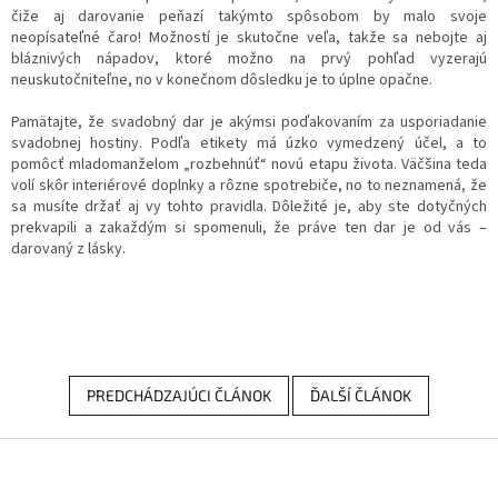
čiže aj darovanie peňazí takýmto spôsobom by malo svoje
neopísateľné čaro! Možností je skutočne veľa, takže sa nebojte aj
bláznivých nápadov, ktoré možno na prvý pohľad vyzerajú
neuskutočniteľne, no v konečnom dôsledku je to úplne opačne.
Pamätajte, že svadobný dar je akýmsi poďakovaním za usporiadanie
svadobnej hostiny. Podľa etikety má úzko vymedzený účel, a to
pomôcť mladomanželom „rozbehnúť“ novú etapu života. Väčšina teda
volí skôr interiérové doplnky a rôzne spotrebiče, no to neznamená, že
sa musíte držať aj vy tohto pravidla. Dôležité je, aby ste dotyčných
prekvapili a zakaždým si spomenuli, že práve ten dar je od vás –
darovaný z lásky.
PREDCHÁDZAJÚCI ČLÁNOK
ĎALŠÍ ČLÁNOK
Z
á
p