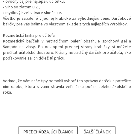
• ovocný čaj pre najlepšiu učiteľku,
• víno so zlatom 0,2l,
• mydlový kvet v tvare slnečnice.
Všetko je zabalené v jednej krabičke za výhodnejšiu cenu. Darčekové
balíčky pre vás balíme vo vlastnom sklade z tých najlepších výrobkov.
Kozmetická kniha pre učiteľa
Kozmetický balíček v netradičnom balení obsahuje sprchový gél a
šampón na vlasy. Po odklopení prednej strany krabičky si môžete
prečítať učiteľské desatoro. Krásny netradičný darček pre učiteľa, ako
poďakovanie za ich dôležitú prácu.
Veríme, že vám naše tipy pomohli vybrať ten správny darček a potešíte
ním osobu, ktorá s vami strávila veľa času počas celého školského
roka.
PREDCHÁDZAJÚCI ČLÁNOK
ĎALŠÍ ČLÁNOK