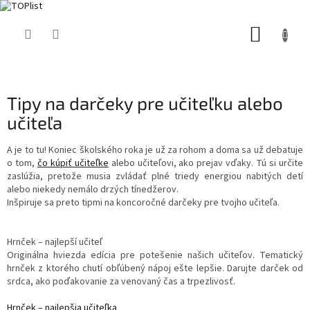
Prejsť
NÁKUP
na
obsah
KOŠÍK
Tipy na darčeky pre učiteľku alebo
učiteľa
A je to tu! Koniec školského roka je už za rohom a doma sa už debatuje
o tom,
čo kúpiť učiteľke
alebo učiteľovi, ako prejav vďaky. Tú si určite
zaslúžia, pretože musia zvládať plné triedy energiou nabitých detí
alebo niekedy nemálo drzých tínedžerov.
Inšpiruje sa preto tipmi na koncoročné darčeky pre tvojho učiteľa.
Hrnček – najlepší učiteľ
Originálna hviezda edícia pre potešenie našich učiteľov. Tematický
hrnček z ktorého chutí obľúbený nápoj ešte lepšie. Darujte darček od
srdca, ako poďakovanie za venovaný čas a trpezlivosť.
Hrnček – najlepšia učiteľka