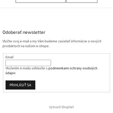
Z
á
p
ä
Odoberať newsletter
t
i
Vložte svoj e-mail a my Vám budeme zasielať informácie o nových
e
produktoch na našom e-shope.
Email
Vložením e-mailu súhlasíte s
podmienkami ochrany osobných
údajov
PRIHLÁSIŤ SA
Vytvoril Shoptet