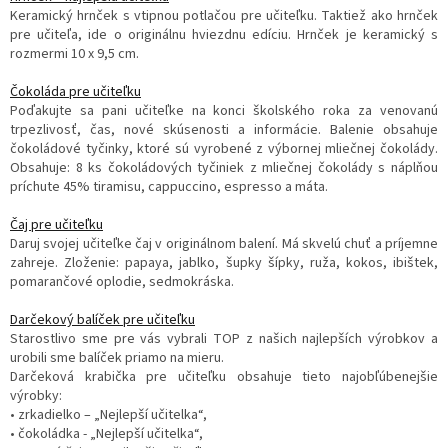
Keramický hrnček s vtipnou potlačou pre učiteľku. Taktiež ako hrnček
pre učiteľa, ide o originálnu hviezdnu edíciu. Hrnček je keramický s
rozmermi 10 x 9,5 cm.
Čokoláda pre učiteľku
Poďakujte sa pani učiteľke na konci školského roka za venovanú
trpezlivosť, čas, nové skúsenosti a informácie. Balenie obsahuje
čokoládové tyčinky, ktoré sú vyrobené z výbornej mliečnej čokolády.
Obsahuje: 8 ks čokoládových tyčiniek z mliečnej čokolády s náplňou
príchute 45% tiramisu, cappuccino, espresso a máta.
Čaj pre učiteľku
Daruj svojej učiteľke čaj v originálnom balení. Má skvelú chuť a príjemne
zahreje. Zloženie: papaya, jablko, šupky šípky, ruža, kokos, ibištek,
pomarančové oplodie, sedmokráska.
Darčekový balíček pre učiteľku
Starostlivo sme pre vás vybrali TOP z našich najlepších výrobkov a
urobili sme balíček priamo na mieru.
Darčeková krabička pre učiteľku obsahuje tieto najobľúbenejšie
výrobky:
• zrkadielko – „Nejlepší učitelka“,
• čokoládka - „Nejlepší učitelka“,