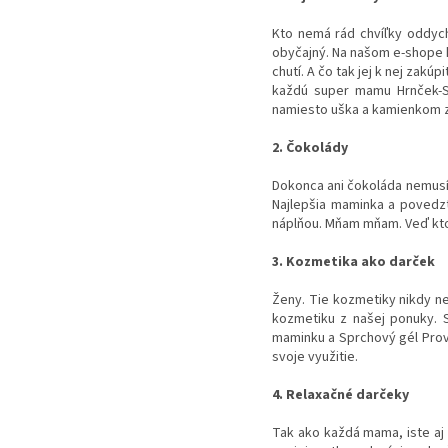
Kto nemá rád chvíľky oddychu
obyčajný. Na našom e-shope kú
chutí. A čo tak jej k nej zak
každú super mamu Hrnček-S
namiesto uška a kamienkom z
2. Čokolády
Dokonca ani čokoláda nemusí
Najlepšia maminka a povedzt
náplňou. Mňam mňam. Veď kt
3. Kozmetika ako darček
Ženy. Tie kozmetiky nikdy ne
kozmetiku z našej ponuky. 
maminku a Sprchový gél Prov
svoje využitie.
4. Relaxačné darčeky
Tak ako každá mama, iste aj 