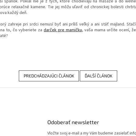
pší spánok. Pokiaľ nie je z tých, ktoré chodievajú na masáže a do welnes
rúce relaxačné kamene. Tie jej môžu uľaviť od chronickej bolesti chrbta,
mova každý deň.
orý zahreje pri srdci nemusí byť ani príliš veľký a ani stáť majland. Sta
 na to, čo vyberiete za
darček pre mamičku
, vaša mama určite ocení, že
raté?
PREDCHÁDZAJÚCI ČLÁNOK
ĎALŠÍ ČLÁNOK
Odoberať newsletter
Vložte svoj e-mail a my Vám budeme zasielať in