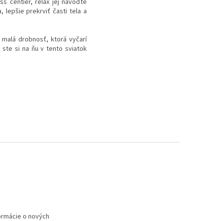
s centier, relax jej navoďte
 lepšie prekrviť časti tela a
čí malá drobnosť, ktorá vyčarí
 ste si na ňu v tento sviatok
formácie o nových