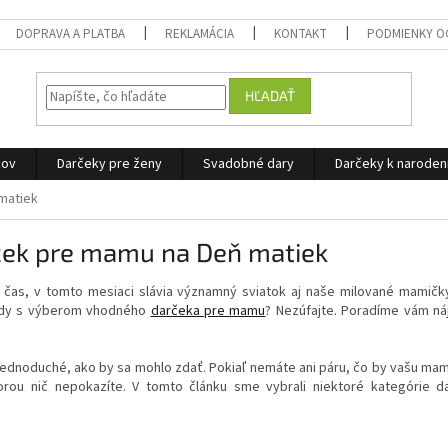
DOPRAVA A PLATBA
REKLAMÁCIA
KONTAKT
PODMIENKY O
HĽADAŤ
žov
Darčeky pre ženy
Svadobné dary
Darčeky k narode
matiek
ek pre mamu na Deň matiek
 čas, v tomto mesiaci slávia významný sviatok aj naše milované mamič
rady s výberom vhodného
darčeka pre mamu
? Nezúfajte. Poradíme vám náj
 jednoduché, ako by sa mohlo zdať. Pokiaľ nemáte ani páru, čo by vašu mam
torou nič nepokazíte. V tomto článku sme vybrali niektoré kategórie 