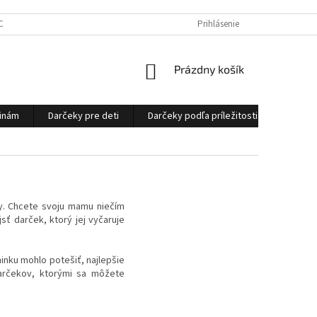
CHRANY OSOBNÝCH ÚDAJOV
OBCHODNÉ PODMIENKY
Prihlásenie
NÁKUPNÝ
Prázdny košík
KOŠÍK
ninám
Darčeky pre deti
Darčeky podľa príležitosti
Ostatn
ky. Chcete svoju mamu niečím
sť darček, ktorý jej vyčaruje
inku mohlo potešiť, najlepšie
darčekov, ktorými sa môžete