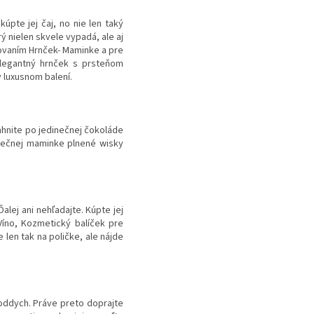
úpte jej čaj, no nie len taký
ý nielen skvele vypadá, ale aj
enovaním Hrnček- Maminke a pre
legantný hrnček s prsteňom
 luxusnom balení.
hnite po jedinečnej čokoláde
áječnej maminke plnené wisky
lej ani nehľadajte. Kúpte jej
íno, Kozmetický balíček pre
en tak na poličke, ale nájde
 oddych. Práve preto doprajte