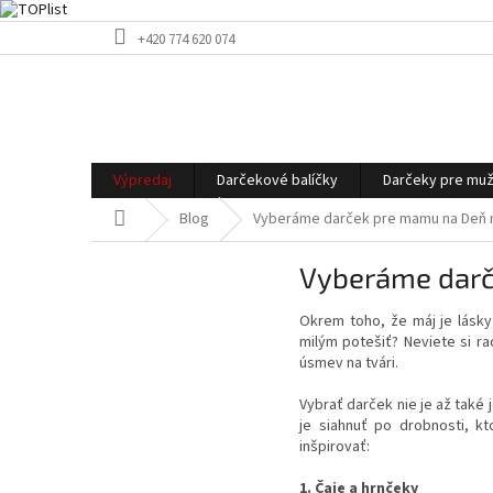
Prejsť
+420 774 620 074
na
obsah
Výpredaj
Darčekové balíčky
Darčeky pre mu
Domov
Blog
Vyberáme darček pre mamu na Deň 
Vyberáme darč
Okrem toho, že máj je lásky
milým potešiť? Neviete si 
úsmev na tvári.
Vybrať darček nie je až také
je siahnuť po drobnosti, k
inšpirovať:
1. Čaje a hrnčeky