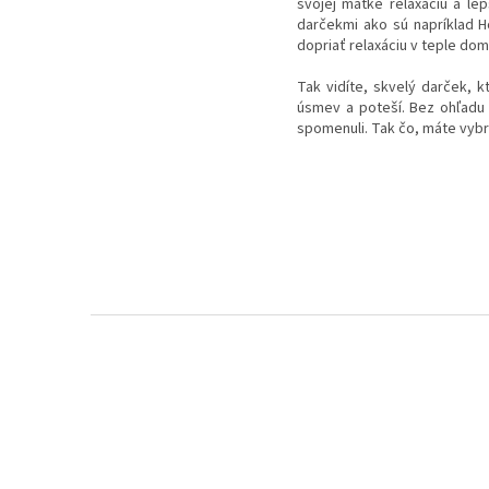
svojej matke relaxáciu a le
darčekmi ako sú napríklad Ho
dopriať relaxáciu v teple do
Tak vidíte, skvelý darček, kt
úsmev a poteší. Bez ohľadu
spomenuli. Tak čo, máte vyb
Z
á
p
ä
t
i
e