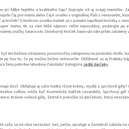
 pri šálke teplého a kvalitného čaju? Doprajte ich aj svojej mamičke. Zak
pite Čaj pre mamu alebo Čaj k sviatku v originálnej fľaši s venovaním, ktor
úpiť aj hrnček? S motívom sviatku matiek sú v ponuke napríklad hrnčeky s v
uper mama. Ak sa vám klišé nápisov veľmi nepozdáva, podarujte jej e
námej značky Swarovski. Strieborný hrnček Swarvski vám príde zabalený v
 byť len bežnou otrepanou pozornosťou zakúpenou na poslednú chvíľu. Sia
e jej ňou to, čo jej možno bežne nehovoríte. Obľúbené sú aj Pralinky b
orá žena pohrdne lahodnou čokoládu? Kategória
Jedlé darčeky
.
majú dosť. Obľubuje aj vaša matka rôzne krémy, mydlá a sprchové gély? Ďa
Skvelou voľbou môže byť Kozmetický balíček Levanduľa, Sprchový gél V
ence. Krásne voňavé gély, šetrné k pokožke sú darčekom, ktorý neostane l
tá vaša sa od rána nezastaví. Varí, pečie, upratuje a častokrát zabúda na