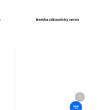
a
Bomba zákaznícky servis
Ďalší
produkt
€3,81
–7 %