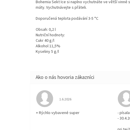
Bohemia Sekt Ice si naplno vychutnáte ve větší vinné s
máty. Vychutnávejte s přáteli.
Doporučená teplota podávání 3-5 °C
Obsah: 0,2 l
Nutriční hodnoty:
Cukr 40 g/l
Alkohol 11,5%
Kyseliny 5 g/l
Hodnotenie obchodu je 5 z 5 hviezdičiek.
1.6.2026
+ Rýchlo vybavené super
- písa
- 30.4.
pri tej