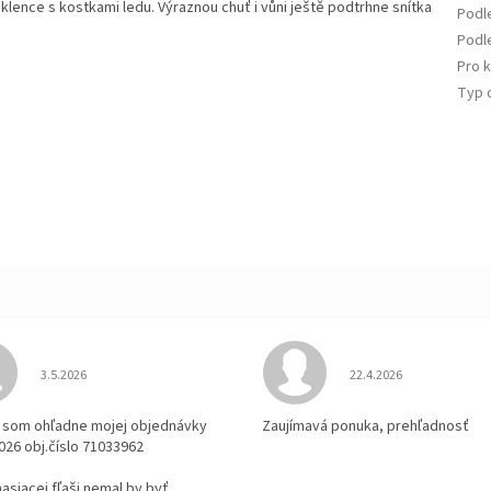
klence s kostkami ledu. Výraznou chuť i vůni ještě podtrhne snítka
Podl
Podle
Pro 
Typ 
Hodnotenie obchodu je 3 z 5 hviezdičiek.
Hodnotenie obchodu je
3.5.2026
22.4.2026
la som ohľadne mojej objednávky
Zaujímavá ponuka, prehľadnosť
2026 obj.číslo 71033962
 hasiacej fľaši nemal by byť