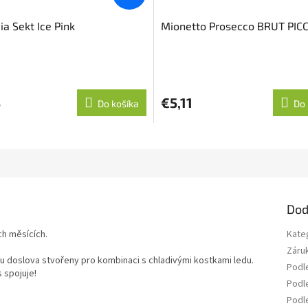
a Sekt Ice Pink
Mionetto Prosecco BRUT PIC
3
€5,11
Do košíka
Do 
Dod
ch měsících.
Kate
Záru
 doslova stvořeny pro kombinaci s chladivými kostkami ledu.
Podl
s spojuje!
Podl
Podle