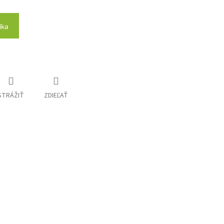
íka
STRÁŽIŤ
ZDIEĽAŤ