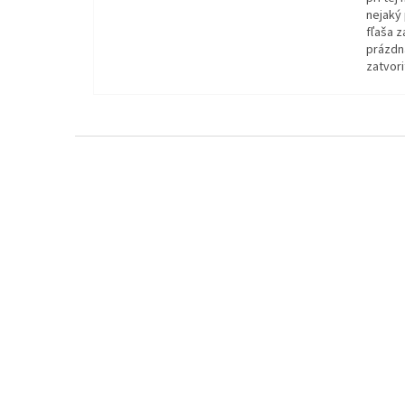
nejaký 
fľaša z
prázdna
zatvori
Z
á
p
ä
t
i
e