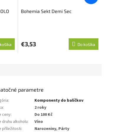
COLO
Bohemia Sekt Demi Sec
€3,53
košíka
Do košíka
atočné parametre
gória
:
Komponenty do balíčkov
ka
:
2 roky
e ceny
:
Do 100 Kč
e druhu alkoholu
:
Víno
 příležitosti
:
Narozeniny, Párty