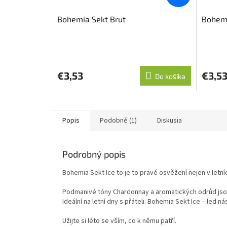
Bohemia Sekt Brut
Bohemi
€3,53
€3,5
Do košíka
Popis
Podobné (1)
Diskusia
Podrobný popis
Bohemia Sekt Ice to je to pravé osvěžení nejen v letní
Podmanivé tóny Chardonnay a aromatických odrůd jsou
Ideální na letní dny s přáteli. Bohemia Sekt Ice – led ná
Užijte si léto se vším, co k němu patří.