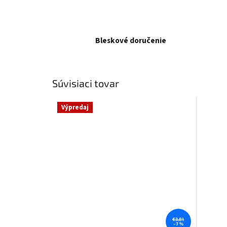
Bleskové doručenie
Súvisiaci tovar
Výpredaj
€3,81
–7 %