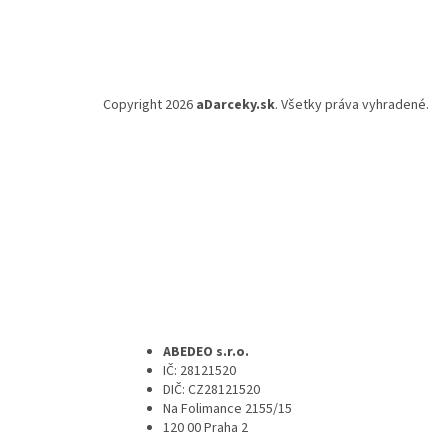
Copyright 2026
aDarceky.sk
. Všetky práva vyhradené.
ABEDEO s.r.o.
IČ: 28121520
DIČ: CZ28121520
Na Folimance 2155/15
120 00 Praha 2