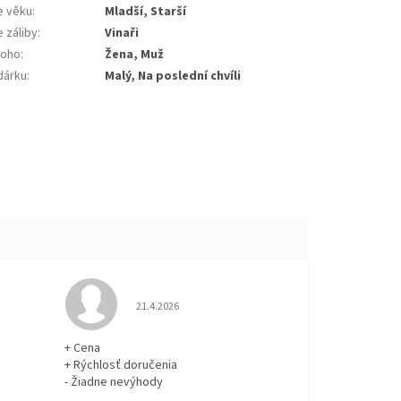
e věku
:
Mladší, Starší
 záliby
:
Vinaři
koho
:
Žena, Muž
dárku
:
Malý, Na poslední chvíli
 5 z 5 hviezdičiek.
Hodnotenie obchodu je 5 z 5 hviezdičiek.
21.4.2026
+ Cena
+ Rýchlosť doručenia
- Žiadne nevýhody