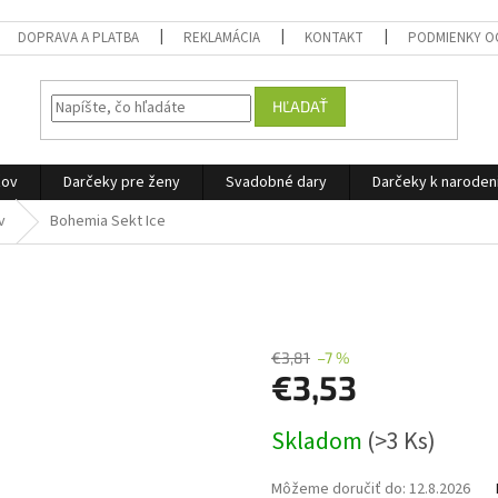
DOPRAVA A PLATBA
REKLAMÁCIA
KONTAKT
PODMIENKY O
HĽADAŤ
žov
Darčeky pre ženy
Svadobné dary
Darčeky k narode
v
Bohemia Sekt Ice
€3,81
–7 %
€3,53
Jednotková
Skladom
(>3 Ks)
cena:
Môžeme doručiť do:
12.8.2026