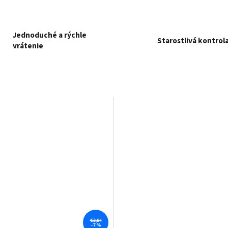
Jednoduché a rýchle
Starostlivá kontrol
vrátenie
€3,81
–7 %