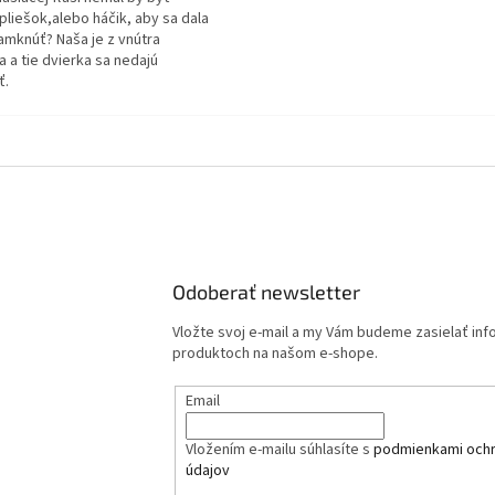
pliešok,alebo háčik, aby sa dala
amknúť? Naša je z vnútra
 a tie dvierka sa nedajú
ť.
Odoberať newsletter
Vložte svoj e-mail a my Vám budeme zasielať in
produktoch na našom e-shope.
Email
Vložením e-mailu súhlasíte s
podmienkami och
údajov