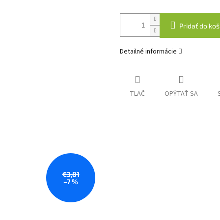
Pridať do koš
Detailné informácie
TLAČ
OPÝTAŤ SA
€3,81
–7 %