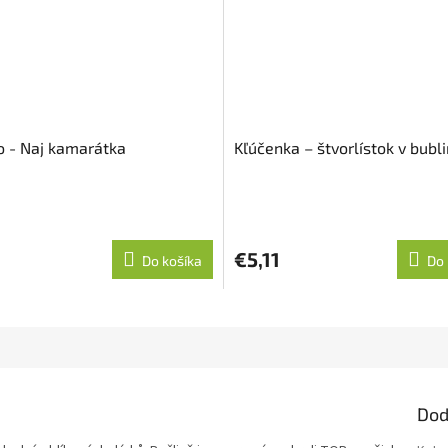
o - Naj kamarátka
Kľúčenka – štvorlístok v bubl
€5,11
Do košíka
Do 
Dod