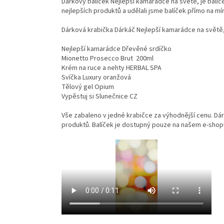
Dárkový balíček Nejlepší kamarádce na světě, je balíč
nejlepších produktů a udělali jsme balíček přímo na mír
Dárková krabička Dárkáč Nejlepší kamarádce na světě,
Nejlepší kamarádce Dřevěné srdíčko
Mionetto Prosecco Brut 200ml
Krém na ruce a nehty HERBAL SPA
Svíčka Luxury oranžová
Tělový gel Opium
Vypěstuj si Slunečnice CZ
Vše zabaleno v jedné krabičce za výhodnější cenu. Dár
produktů. Balíček je dostupný pouze na našem e-shop