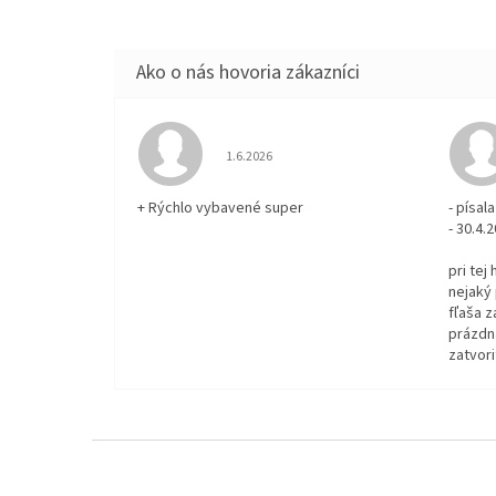
Hodnotenie obchodu je 5 z 5 hviezdičiek.
1.6.2026
+ Rýchlo vybavené super
- písa
- 30.4.
pri tej
nejaký 
fľaša z
prázdna
zatvori
Z
á