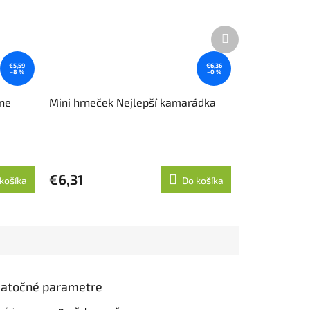
Ďalší
produkt
€5,59
€6,36
–8 %
–0 %
ine
Mini hrneček Nejlepší kamarádka
€6,31
košíka
Do košíka
atočné parametre