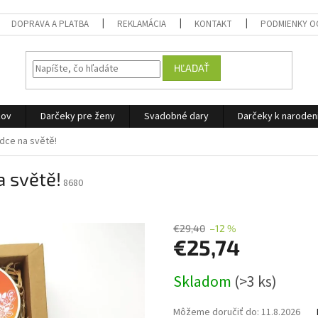
DOPRAVA A PLATBA
REKLAMÁCIA
KONTAKT
PODMIENKY O
HĽADAŤ
žov
Darčeky pre ženy
Svadobné dary
Darčeky k narode
dce na světě!
 světě!
8680
€29,40
–12 %
€25,74
Jednotková
Skladom
(>3 ks)
cena:
Môžeme doručiť do:
11.8.2026