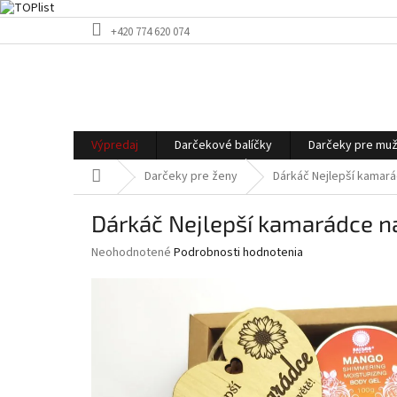
Prejsť
+420 774 620 074
na
obsah
Výpredaj
Darčekové balíčky
Darčeky pre mu
Domov
Darčeky pre ženy
Dárkáč Nejlepší kamará
Dárkáč Nejlepší kamarádce na
Priemerné
Neohodnotené
Podrobnosti hodnotenia
hodnotenie
produktu
je
0,0
z
5
hviezdičiek.