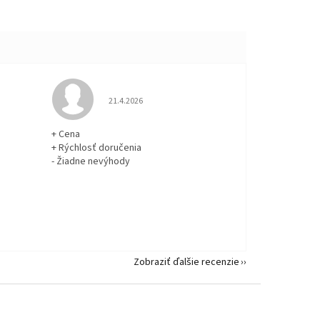
 5 z 5 hviezdičiek.
Hodnotenie obchodu je 5 z 5 hviezdičiek.
21.4.2026
+ Cena
+ Rýchlosť doručenia
- Žiadne nevýhody
Zobraziť ďalšie recenzie