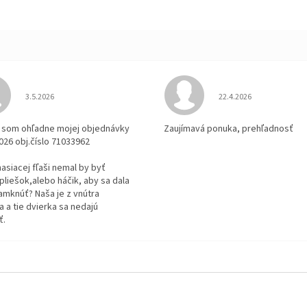
Hodnotenie obchodu je 3 z 5 hviezdičiek.
Hodnotenie obchodu je
3.5.2026
22.4.2026
la som ohľadne mojej objednávky
Zaujímavá ponuka, prehľadnosť
2026 obj.číslo 71033962
 hasiacej fľaši nemal by byť
pliešok,alebo háčik, aby sa dala
amknúť? Naša je z vnútra
 a tie dvierka sa nedajú
ť.