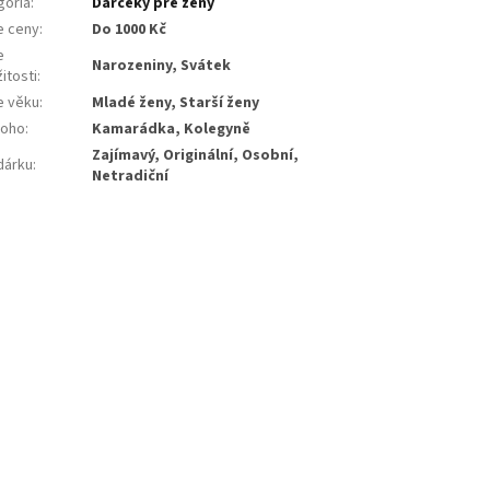
gória
:
Darčeky pre ženy
e ceny
:
Do 1000 Kč
e
Narozeniny, Svátek
žitosti
:
e věku
:
Mladé ženy, Starší ženy
koho
:
Kamarádka, Kolegyně
Zajímavý, Originální, Osobní,
dárku
:
Netradiční