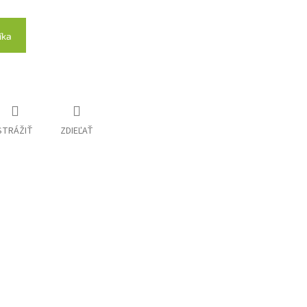
íka
STRÁŽIŤ
ZDIEĽAŤ