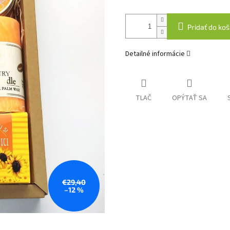
Pridať do koš
Detailné informácie
TLAČ
OPÝTAŤ SA
€29,40
–12 %