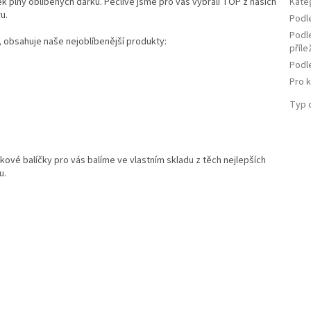
ek plný oblíbených dárků. Pečlivě jsme pro vás vybrali TOP z našich
Kate
u.
Podl
Podl
 obsahuje naše nejoblíbenější produkty:
příle
Podl
Pro 
Typ 
kové balíčky pro vás balíme ve vlastním skladu z těch nejlepších
u.