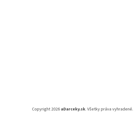
p
ä
t
i
e
Copyright 2026
aDarceky.sk
. Všetky práva vyhradené.