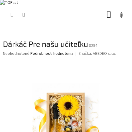
Prejsť
NÁKUP
na
obsah
KOŠÍK
Dárkáč Pre našu učiteľku
8294
Priemerné
Neohodnotené
Podrobnosti hodnotenia
Značka:
ABEDEO s.r.o.
hodnotenie
produktu
je
0,0
z
5
hviezdičiek.