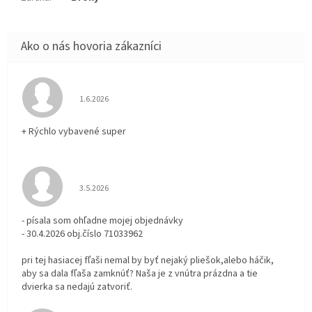
Hodnotenie obchodu je 5 z 5 hviezdičiek.
1.6.2026
+ Rýchlo vybavené super
Hodnotenie obchodu je 3 z 5 hviezdičiek.
3.5.2026
- písala som ohľadne mojej objednávky
- 30.4.2026 obj.číslo 71033962
pri tej hasiacej fľaši nemal by byť nejaký pliešok,alebo háčik,
aby sa dala fľaša zamknúť? Naša je z vnútra prázdna a tie
dvierka sa nedajú zatvoriť.