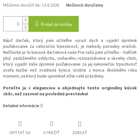
Môžeme doručiť do:
13.8.2026
Možnosti doručenia
Pridať do košíka
Nájsť darček, ktorý pani učiteľke vyrazí dych a vyjadrí úprimné
poďakovanie za celoročnú trpezlivosť, je niekedy poriadny oriešok.
Našťastie je tu luxusná darčeková sada Pre našu pani učiteľku – balíček
plný zaslúženého oddychu, voňavého rozmaznávania a skvelej chuti,
ktorý vyjadrí Vaše úprimné poďakovanie za jej nekonečnú trpezlivosť
oveľa lepšie než zvädnutá kytica. Urobte z konca školského roka
moment, na ktorý bude spomínať ešte celé prázdniny.
Potešte ju s eleganciou a objednajte tento originálny kúsok
skôr, než zazvoní na poslednú prestávku!
Detailné informácie
OPÝTAŤ SA
STRÁŽIŤ
ZDIEĽAŤ