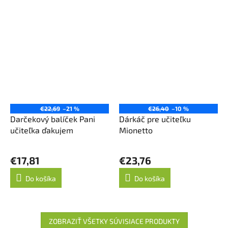
€22,69
–21 %
€26,40
–10 %
Darčekový balíček Pani
Dárkáč pre učiteľku
učiteľka ďakujem
Mionetto
€17,81
€23,76
Do košíka
Do košíka
ZOBRAZIŤ VŠETKY SÚVISIACE PRODUKTY