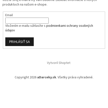
e
produktoch na našom e-shope.
Email
Vložením e-mailu súhlasíte s
podmienkami ochrany osobných
údajov
PRIHLÁSIŤ SA
Vytvoril Shoptet
Copyright 2026
aDarceky.sk
. Všetky práva vyhradené.