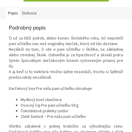
Popis
Diskusia
Podrobný popis
Či už sa blíži polrok, alebo koniec školského roka, nič nepoteší
pani učiteľku viac než originálny darček, ktorý od Vás dostane.
Nezáleží na tom, či ide o pani učiteľku v škôlke, na základnej
alebo strednej škole. Odmeňte ju za trpezlivosť a skvelú prácu
týmto špeciálnym darčekovým boxom vytvoreným priamo pre
ňu.
A aj keď si to niektorá možno úplne nezaslúži, trochu si šplhnúť
predsa nikdy nezaškodí.
Darčekový box Pre našu pani učiteľku obsahuje:
Mydlový kvet slnečnice
Ovocný čaj Pre pani učiteľku 50 g
Čokoládové pralinky Lindor
Zlaté šumivé – Pre našu pani učiteľku
Všetko zabalené v jednej krabičke za výhodnejšiu cenu.
Darčekové balíčky pre Vás balíme vo vlastnom sklade z tých