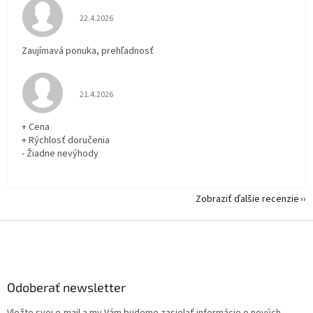
Hodnotenie obchodu je 5 z 5 hviezdičiek.
22.4.2026
Zaujímavá ponuka, prehľadnosť
Hodnotenie obchodu je 5 z 5 hviezdičiek.
21.4.2026
+ Cena
+ Rýchlosť doručenia
- Žiadne nevýhody
Zobraziť ďalšie recenzie
Z
á
p
ä
Odoberať newsletter
t
i
Vložte svoj e-mail a my Vám budeme zasielať informácie o nových