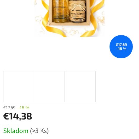
€17,69
–18 %
€17,69
–18 %
€14,38
Jednotková
Skladom
(>3 Ks)
cena: