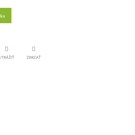
íka
STRÁŽIŤ
ZDIEĽAŤ