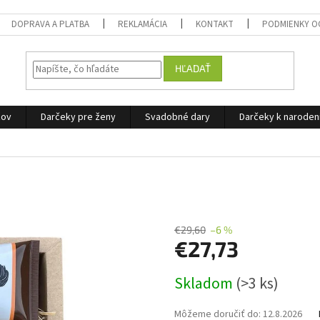
DOPRAVA A PLATBA
REKLAMÁCIA
KONTAKT
PODMIENKY O
HĽADAŤ
žov
Darčeky pre ženy
Svadobné dary
Darčeky k narode
€29,60
–6 %
€27,73
Jednotková
Skladom
(>3 ks)
cena:
Môžeme doručiť do:
12.8.2026