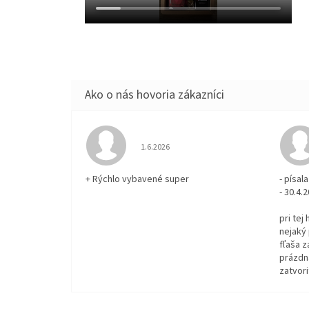
Hodnotenie obchodu je 5 z 5 hviezdičiek.
1.6.2026
+ Rýchlo vybavené super
- písa
- 30.4.
pri tej
nejaký 
fľaša z
prázdna
zatvori