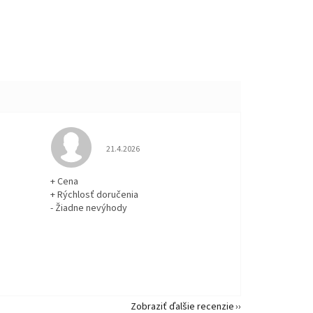
 5 z 5 hviezdičiek.
Hodnotenie obchodu je 5 z 5 hviezdičiek.
21.4.2026
+ Cena
+ Rýchlosť doručenia
- Žiadne nevýhody
Zobraziť ďalšie recenzie