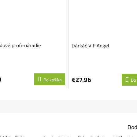
dové profi-náradie
Dárkáč VIP Angel
né
nie
u
0
€27,96
Do košíka
Do 
iek.
Dod