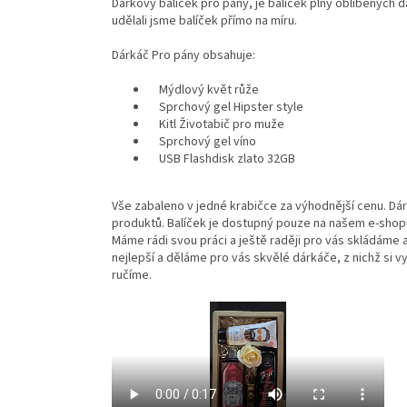
Dárkový balíček pro pány, je balíček plný oblíbených d
udělali jsme balíček přímo na míru.
Dárkáč Pro pány obsahuje:
Mýdlový květ růže
Sprchový gel Hipster style
Kitl Životabič pro muže
Sprchový gel víno
USB Flashdisk zlato 32GB
Vše zabaleno v jedné krabičce za výhodnější cenu. Dár
produktů. Balíček je dostupný pouze na našem e-shop
Máme rádi svou práci a ještě raději pro vás skládáme 
nejlepší a děláme pro vás skvělé dárkáče, z nichž si vy
ručíme.