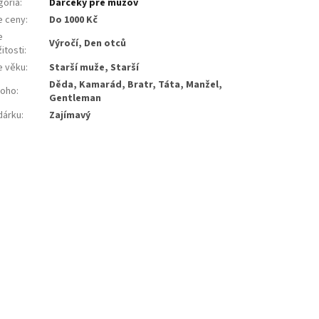
gória
:
Darčeky pre mužov
e ceny
:
Do 1000 Kč
e
Výročí, Den otců
žitosti
:
e věku
:
Starší muže, Starší
Děda, Kamarád, Bratr, Táta, Manžel,
koho
:
Gentleman
dárku
:
Zajímavý