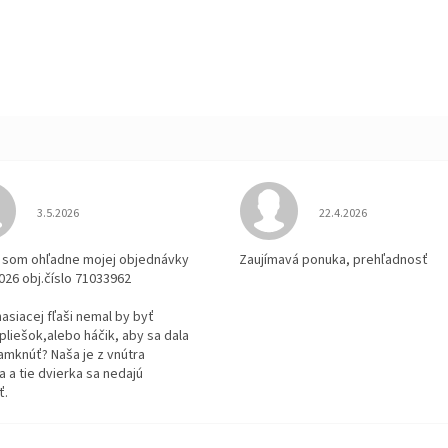
Hodnotenie obchodu je 3 z 5 hviezdičiek.
Hodnotenie obchodu je
3.5.2026
22.4.2026
la som ohľadne mojej objednávky
Zaujímavá ponuka, prehľadnosť
2026 obj.číslo 71033962
 hasiacej fľaši nemal by byť
pliešok,alebo háčik, aby sa dala
amknúť? Naša je z vnútra
 a tie dvierka sa nedajú
ť.