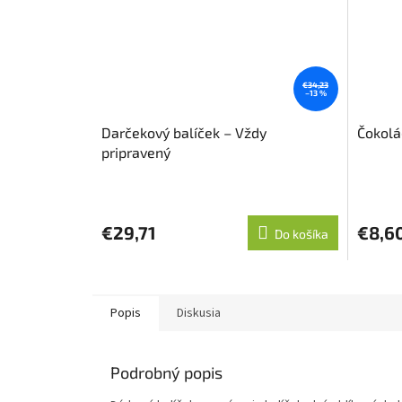
€34,23
–13 %
Darčekový balíček – Vždy
Čokolá
pripravený
Priemer
hodnote
produkt
€29,71
€8,6
Do košíka
je
5,0
z
5
hviezdič
Popis
Diskusia
Podrobný popis