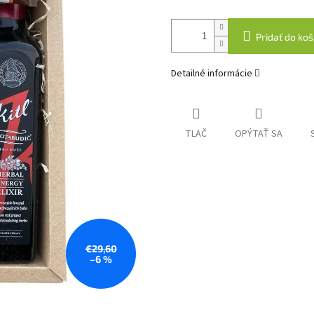
Pridať do koš
Detailné informácie
TLAČ
OPÝTAŤ SA
€29,60
–6 %