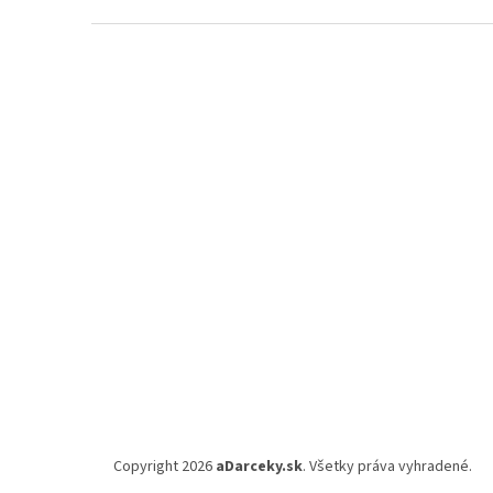
Z
á
p
ä
t
i
e
Copyright 2026
aDarceky.sk
. Všetky práva vyhradené.