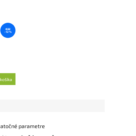
€32
–12 %
košíka
atočné parametre