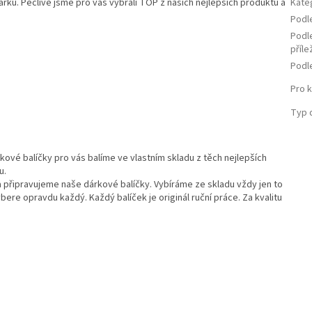
árků. Pečlivě jsme pro vás vybrali TOP z našich nejlepších produktů a
Kate
Podl
Podl
příle
Podl
Pro 
Typ 
kové balíčky pro vás balíme ve vlastním skladu z těch nejlepších
u.
a připravujeme naše dárkové balíčky. Vybíráme ze skladu vždy jen to
bere opravdu každý. Každý balíček je originál ruční práce. Za kvalitu