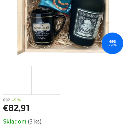
€92
–9 %
€92
–9 %
€82,91
Jednotková
Skladom
(3 ks)
cena: