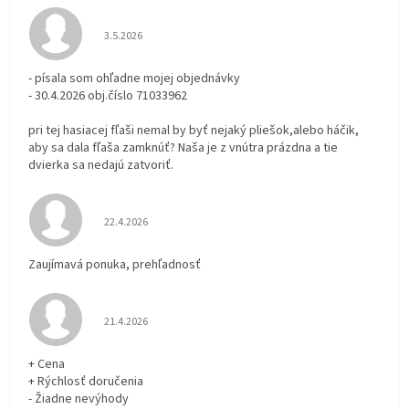
Hodnotenie obchodu je 3 z 5 hviezdičiek.
3.5.2026
- písala som ohľadne mojej objednávky
- 30.4.2026 obj.číslo 71033962
pri tej hasiacej fľaši nemal by byť nejaký pliešok,alebo háčik,
aby sa dala fľaša zamknúť? Naša je z vnútra prázdna a tie
dvierka sa nedajú zatvoriť.
Hodnotenie obchodu je 5 z 5 hviezdičiek.
22.4.2026
Zaujímavá ponuka, prehľadnosť
Hodnotenie obchodu je 5 z 5 hviezdičiek.
21.4.2026
+ Cena
+ Rýchlosť doručenia
- Žiadne nevýhody