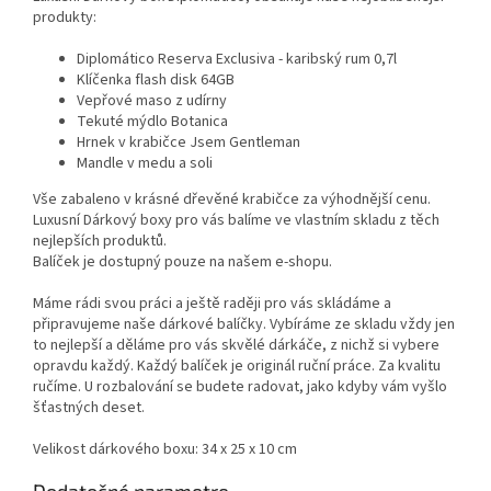
produkty:
Diplomático Reserva Exclusiva - karibský rum 0,7l
Klíčenka flash disk 64GB
Vepřové maso z udírny
Tekuté mýdlo Botanica
Hrnek v krabičce Jsem Gentleman
Mandle v medu a soli
Vše zabaleno v krásné dřevěné krabičce za výhodnější cenu.
Luxusní Dárkový boxy pro vás balíme ve vlastním skladu z těch
nejlepších produktů.
Balíček je dostupný pouze na našem e-shopu.
Máme rádi svou práci a ještě raději pro vás skládáme a
připravujeme naše dárkové balíčky. Vybíráme ze skladu vždy jen
to nejlepší a děláme pro vás skvělé dárkáče, z nichž si vybere
opravdu každý. Každý balíček je originál ruční práce. Za kvalitu
ručíme. U rozbalování se budete radovat, jako kdyby vám vyšlo
šťastných deset.
Velikost dárkového boxu: 34 x 25 x 10 cm
Dodatočné parametre