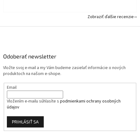
Zobraziť ďalšie recenzie
Z
á
p
ä
Odoberať newsletter
t
i
Vložte svoj e-mail a my Vám budeme zasielať informácie o nových
e
produktoch na našom e-shope.
Email
Vložením e-mailu súhlasíte s
podmienkami ochrany osobných
údajov
PRIHLÁSIŤ SA