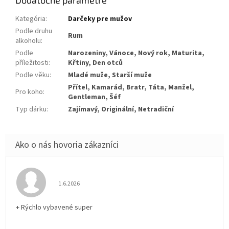
Kategória
:
Darčeky pre mužov
Podle druhu
Rum
alkoholu
:
Podle
Narozeniny, Vánoce, Nový rok, Maturita,
příležitosti
:
Křtiny, Den otců
Podle věku
:
Mladé muže, Starší muže
Přítel, Kamarád, Bratr, Táta, Manžel,
Pro koho
:
Gentleman, Šéf
Typ dárku
:
Zajímavý, Originální, Netradiční
Hodnotenie obchodu je 5 z 5 hviezdičiek.
1.6.2026
+ Rýchlo vybavené super