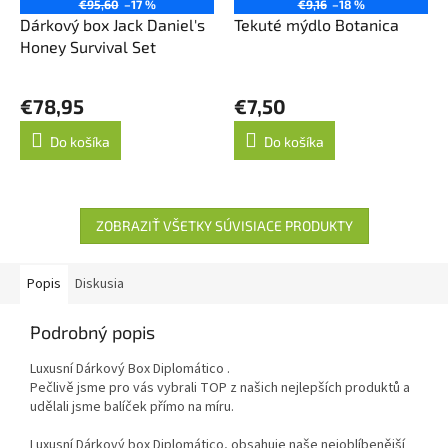
€95,60
–17 %
€9,16
–18 %
Dárkový box Jack Daniel's
Tekuté mýdlo Botanica
Honey Survival Set
€78,95
€7,50
Do košíka
Do košíka
ZOBRAZIŤ VŠETKY SÚVISIACE PRODUKTY
Popis
Diskusia
Podrobný popis
Luxusní Dárkový Box Diplomático .
Pečlivě jsme pro vás vybrali TOP z našich nejlepších produktů a
udělali jsme balíček přímo na míru.
Luxusní Dárkový box Diplomático, obsahuje naše nejoblíbenější