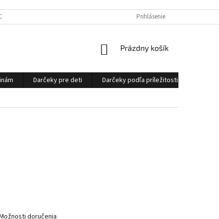
CHRANY OSOBNÝCH ÚDAJOV
OBCHODNÉ PODMIENKY
Prihlásenie
NÁKUPNÝ
Prázdny košík
KOŠÍK
ninám
Darčeky pre deti
Darčeky podľa príležitosti
Ostatn
Možnosti doručenia