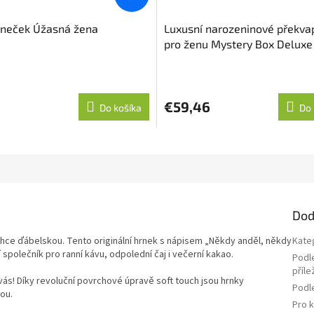
rneček Úžasná žena
Luxusní narozeninové překva
pro ženu Mystery Box Deluxe
€59,46
Do košíka
Do 
Dod
ehce ďábelskou. Tento originální hrnek s nápisem „Někdy anděl, někdy
Kate
společník pro ranní kávu, odpolední čaj i večerní kakao.
Podl
příle
vás! Díky revoluční povrchové úpravě soft touch jsou hrnky
Podl
ou.
Pro 