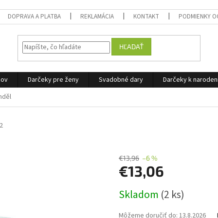
DOPRAVA A PLATBA
REKLAMÁCIA
KONTAKT
PODMIENKY O
HĽADAŤ
žov
Darčeky pre ženy
Svadobné dary
Darčeky k narode
nděl
2
€13,96
–6 %
€13,06
Jednotková
Skladom
(2 ks)
cena:
Môžeme doručiť do:
13.8.2026