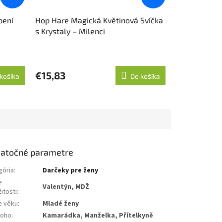
pení
Hop Hare Magická Květinová Svíčka
s Krystaly – Milenci
€15,83
košíka
Do košíka
atočné parametre
gória
:
Darčeky pre ženy
e
Valentýn, MDŽ
žitosti
:
e věku
:
Mladé ženy
koho
:
Kamarádka, Manželka, Přítelkyně