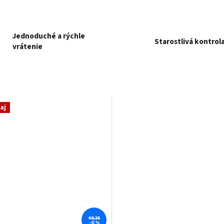
Jednoduché a rýchle
Starostlivá kontrol
vrátenie
aj
€6,36
–0 %