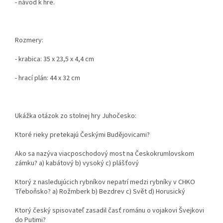
- návod k hre.
Rozmery:
- krabica: 35 x 23,5 x 4,4 cm
- hrací plán: 44 x 32 cm
Ukážka otázok zo stolnej hry Juhočesko:
Ktoré rieky pretekajú Českými Budějovicami?
Ako sa nazýva viacposchodový most na Českokrumlovskom
zámku? a) kabátový b) vysoký c) plášťový
Ktorý z nasledujúcich rybníkov nepatrí medzi rybníky v CHKO
Třeboňsko? a) Rožmberk b) Bezdrev c) Svět d) Horusický
Ktorý český spisovateľ zasadil časť románu o vojakovi Švejkovi
do Putimi?