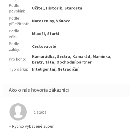
Podle
Učitel, Historik, Starosta
povolání
:
Podle
Narozeniny, Vánoce
příležitosti
:
Podle
Mladší, Starší
věku
:
Podle
Cestovatelé
záliby
:
Kamarádka, Sestra, Kamarád, Maminka,
Pro koho
:
Bratr, Táta, Obchodní partner
Typ dárku
:
Inteligentní, Netradiční
Hodnotenie obchodu je 5 z 5 hviezdičiek.
1.6.2026
+ Rýchlo vybavené super