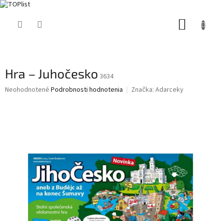
Prejsť
NÁKUP
na
obsah
KOŠÍK
Hra – Juhočesko
3634
Priemerné
Neohodnotené
Podrobnosti hodnotenia
Značka:
Adarceky
hodnotenie
produktu
je
0,0
z
5
hviezdičiek.