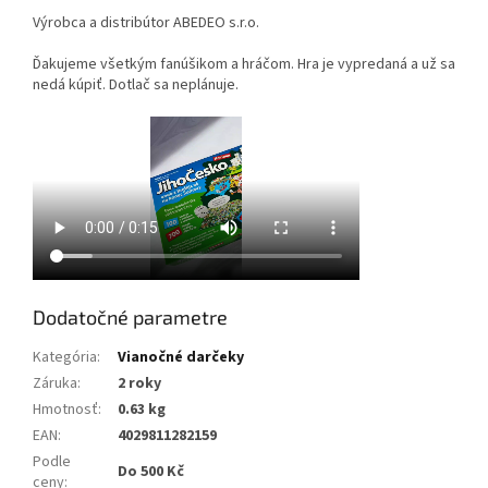
Výrobca a distribútor ABEDEO s.r.o.
Ďakujeme všetkým fanúšikom a hráčom. Hra je vypredaná a už sa
nedá kúpiť. Dotlač sa neplánuje.
Dodatočné parametre
Kategória
:
Vianočné darčeky
Záruka
:
2 roky
Hmotnosť
:
0.63 kg
EAN
:
4029811282159
Podle
Do 500 Kč
ceny
: