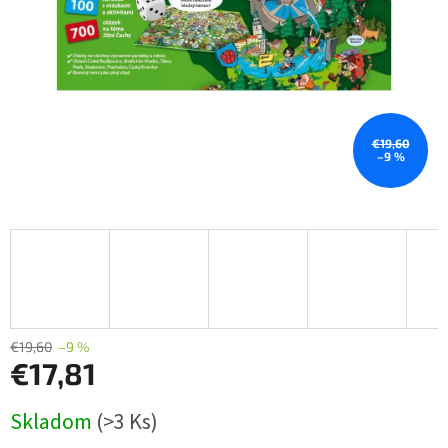
€19,60
–9 %
€19,60
–9 %
€17,81
Jednotková
Skladom
(>3 Ks)
cena: