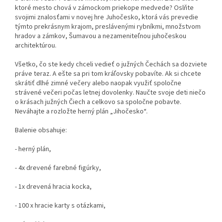
ktoré mesto chová v zámockom priekope medvede? Oslňte
svojimi znalosťami v novej hre Juhočesko, ktorá vás prevedie
týmto prekrásnym krajom, preslávenými rybníkmi, množstvom
hradov a zámkov, Šumavou a nezameniteľnou juhočeskou
architektúrou.
Všetko, čo ste kedy chceli vedieť o južných Čechách sa dozviete
práve teraz. A ešte sa pri tom kráľovsky pobavíte. Ak si chcete
skrátiť dlhé zimné večery alebo naopak využiť spoločne
strávené večeri počas letnej dovolenky. Naučte svoje deti niečo
o krásach južných Čiech a celkovo sa spoločne pobavte.
Neváhajte a rozložte herný plán „Jihočesko“.
Balenie obsahuje:
- herný plán,
- 4x drevené farebné figúrky,
- 1x drevená hracia kocka,
- 100 x hracie karty s otázkami,