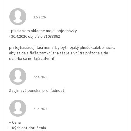
Hodnotenie obchodu je 3 z 5 hviezdičiek.
3.5.2026
- písala som ohľadne mojej objednávky
- 30.4.2026 obj.číslo 71033962
pri tej hasiacej fľaši nemal by byť nejaký pliešok,alebo háčik,
aby sa dala fľaša zamknúť? Naša je z vnútra prázdna a tie
dvierka sa nedajú zatvoriť.
Hodnotenie obchodu je 5 z 5 hviezdičiek.
22.4.2026
Zaujímavá ponuka, prehľadnosť
Hodnotenie obchodu je 5 z 5 hviezdičiek.
21.4.2026
+ Cena
+ Rýchlosť doručenia