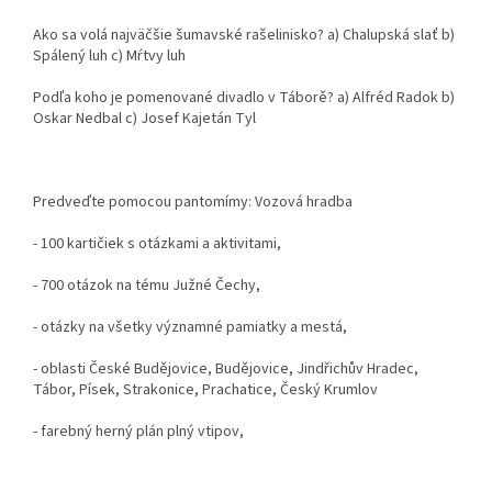
Ako sa volá najväčšie šumavské rašelinisko? a) Chalupská slať b)
Spálený luh c) Mŕtvy luh
Podľa koho je pomenované divadlo v Táborě? a) Alfréd Radok b)
Oskar Nedbal c) Josef Kajetán Tyl
Predveďte pomocou pantomímy: Vozová hradba
- 100 kartičiek s otázkami a aktivitami,
- 700 otázok na tému Južné Čechy,
- otázky na všetky významné pamiatky a mestá,
- oblasti České Budějovice, Budějovice, Jindřichův Hradec,
Tábor, Písek, Strakonice, Prachatice, Český Krumlov
- farebný herný plán plný vtipov,