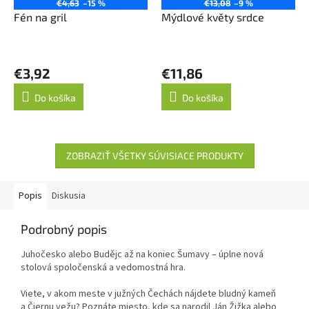
€4,63
–15 %
€13,08
–9 %
Fén na gril
Mýdlové květy srdce
€3,92
€11,86
Do košíka
Do košíka
ZOBRAZIŤ VŠETKY SÚVISIACE PRODUKTY
Popis
Diskusia
Podrobný popis
Juhočesko alebo Budějc až na koniec Šumavy – úplne nová
stolová spoločenská a vedomostná hra.
Viete, v akom meste v južných Čechách nájdete bludný kameň
a Čiernu vežu? Poznáte miesto, kde sa narodil Ján Žižka alebo