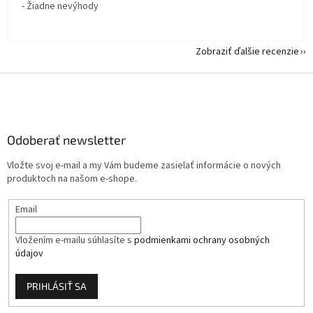
- Žiadne nevýhody
Zobraziť ďalšie recenzie
Z
á
p
ä
Odoberať newsletter
t
i
Vložte svoj e-mail a my Vám budeme zasielať informácie o nových
e
produktoch na našom e-shope.
Email
Vložením e-mailu súhlasíte s
podmienkami ochrany osobných
údajov
PRIHLÁSIŤ SA