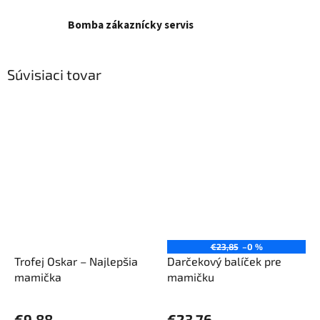
Bomba zákaznícky servis
Súvisiaci tovar
€23,85
–0 %
Trofej Oskar – Najlepšia
Darčekový balíček pre
mamička
mamičku
Priemerné
hodnotenie
€9,88
€23,76