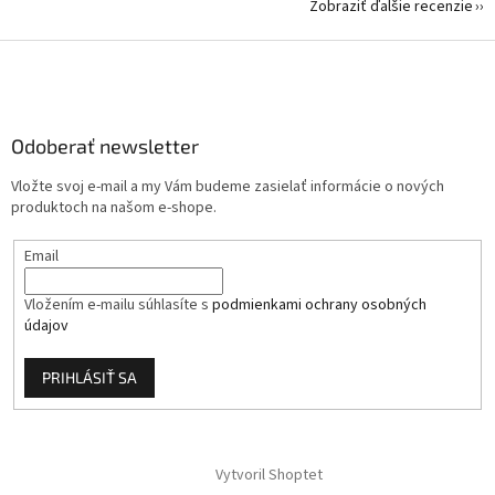
Zobraziť ďalšie recenzie
Z
á
p
ä
Odoberať newsletter
t
i
Vložte svoj e-mail a my Vám budeme zasielať informácie o nových
e
produktoch na našom e-shope.
Email
Vložením e-mailu súhlasíte s
podmienkami ochrany osobných
údajov
PRIHLÁSIŤ SA
Vytvoril Shoptet