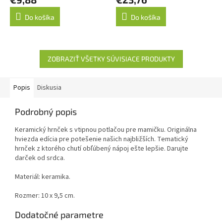
produktu
je
Do košíka
Do košíka
5,0
z
5
hviezdičiek.
ZOBRAZIŤ VŠETKY SÚVISIACE PRODUKTY
Popis
Diskusia
Podrobný popis
Keramický hrnček s vtipnou potlačou pre mamičku. Originálna
hviezda edícia pre potešenie našich najbližších. Tematický
hrnček z ktorého chutí obľúbený nápoj ešte lepšie. Darujte
darček od srdca.
Materiál: keramika.
Rozmer: 10 x 9,5 cm.
Dodatočné parametre