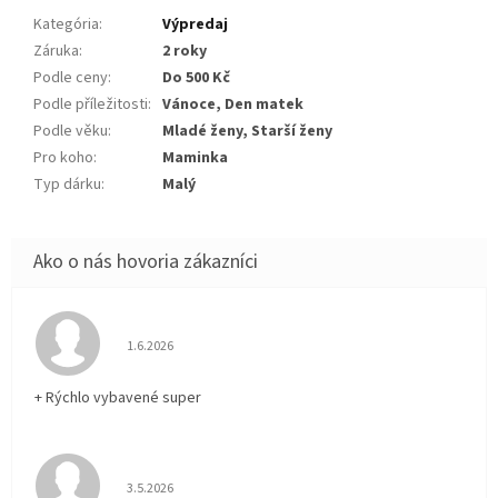
Kategória
:
Výpredaj
Záruka
:
2 roky
Podle ceny
:
Do 500 Kč
Podle příležitosti
:
Vánoce, Den matek
Podle věku
:
Mladé ženy, Starší ženy
Pro koho
:
Maminka
Typ dárku
:
Malý
Hodnotenie obchodu je 5 z 5 hviezdičiek.
1.6.2026
+ Rýchlo vybavené super
Hodnotenie obchodu je 3 z 5 hviezdičiek.
3.5.2026