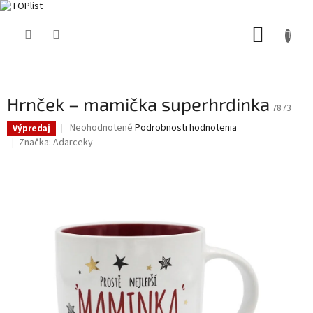
Prejsť
NÁKUP
na
obsah
KOŠÍK
Hrnček – mamička superhrdinka
7873
Priemerné
Neohodnotené
Podrobnosti hodnotenia
Výpredaj
hodnotenie
Značka:
Adarceky
produktu
je
0,0
z
5
hviezdičiek.