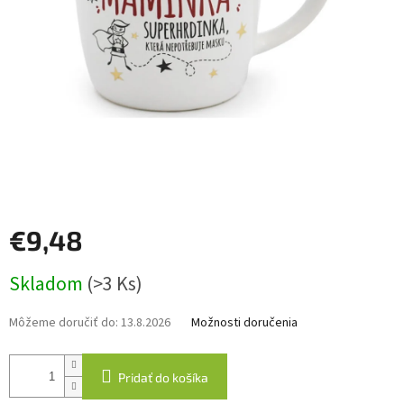
€9,48
Jednotková
Skladom
(>3 Ks)
cena:
Môžeme doručiť do:
13.8.2026
Možnosti doručenia
Pridať do košíka