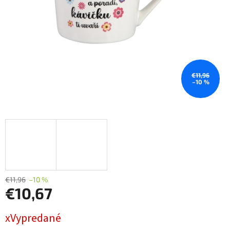
€11,96
–10 %
€11,96
–10 %
€10,67
Jednotková
xVypredané
cena: