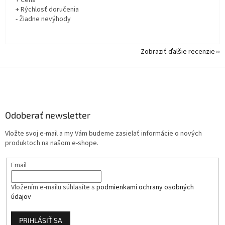
+ Rýchlosť doručenia
- Žiadne nevýhody
Zobraziť ďalšie recenzie
Z
á
p
ä
Odoberať newsletter
t
i
Vložte svoj e-mail a my Vám budeme zasielať informácie o nových
e
produktoch na našom e-shope.
Email
Vložením e-mailu súhlasíte s
podmienkami ochrany osobných
údajov
PRIHLÁSIŤ SA