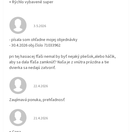
+ Rýchlo vybavené super
Hodnotenie obchodu je 3 z 5 hviezdičiek.
3.5.2026
- písala som ohľadne mojej objednávky
- 30.4.2026 obj.číslo 71033962
pri tej hasiacej fľaši nemal by byť nejaký pliešok,alebo háčik,
aby sa dala fľaša zamknúť? Naša je z vnútra prázdna a tie
dvierka sa nedajú zatvoriť.
Hodnotenie obchodu je 5 z 5 hviezdičiek.
22.4.2026
Zaujímavá ponuka, prehľadnosť
Hodnotenie obchodu je 5 z 5 hviezdičiek.
21.4.2026
+ Cena