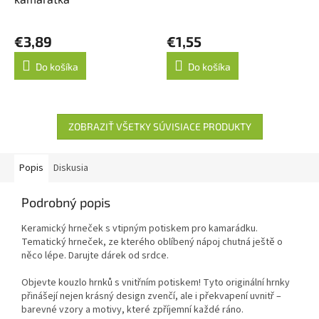
€3,89
€1,55
Do košíka
Do košíka
ZOBRAZIŤ VŠETKY SÚVISIACE PRODUKTY
Popis
Diskusia
Podrobný popis
Keramický hrneček s vtipným potiskem pro kamarádku.
Tematický hrneček, ze kterého oblíbený nápoj chutná ještě o
něco lépe. Darujte dárek od srdce.
Objevte kouzlo hrnků s vnitřním potiskem! Tyto originální hrnky
přinášejí nejen krásný design zvenčí, ale i překvapení uvnitř –
barevné vzory a motivy, které zpříjemní každé ráno.