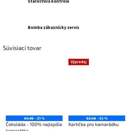
Starostlivá kontrola
Bomba zákaznícky servis
Súvisiaci tovar
Výpredaj
€4,96
–21 %
€3,46
–55 %
Čokoláda - 100% najlepšia
Kartička pro kamarádku
kamarátka