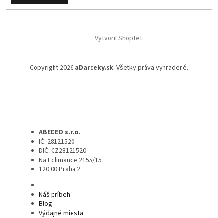
Vytvoril Shoptet
Copyright 2026
aDarceky.sk
. Všetky práva vyhradené.
ABEDEO s.r.o.
IČ: 28121520
DIČ: CZ28121520
Na Folimance 2155/15
120 00 Praha 2
Náš príbeh
Blog
Výdajné miesta