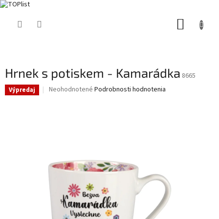
Prejsť
NÁKUP
na
obsah
KOŠÍK
Hrnek s potiskem - Kamarádka
8665
Priemerné
Neohodnotené
Podrobnosti hodnotenia
Výpredaj
hodnotenie
produktu
je
0,0
z
5
hviezdičiek.