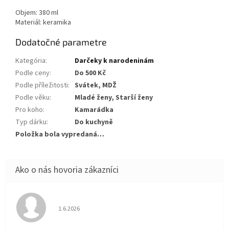
Objem: 380 ml
Materiál: keramika
Dodatočné parametre
Kategória
:
Darčeky k narodeninám
Podle ceny
:
Do 500 Kč
Podle příležitosti
:
Svátek, MDŽ
Podle věku
:
Mladé ženy, Starší ženy
Pro koho
:
Kamarádka
Typ dárku
:
Do kuchyně
Položka bola vypredaná…
Hodnotenie obchodu je 5 z 5 hviezdičiek.
1.6.2026