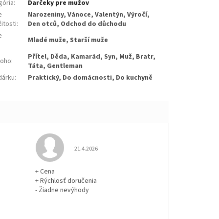
gória
:
Darčeky pre mužov
e
Narozeniny, Vánoce, Valentýn, Výročí,
žitosti
:
Den otců, Odchod do důchodu
e
Mladé muže, Starší muže
:
Přítel, Děda, Kamarád, Syn, Muž, Bratr,
koho
:
Táta, Gentleman
dárku
:
Praktický, Do domácnosti, Do kuchyně
 5 z 5 hviezdičiek.
Hodnotenie obchodu je 5 z 5 hviezdičiek.
21.4.2026
+ Cena
+ Rýchlosť doručenia
- Žiadne nevýhody