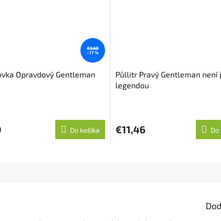
€9,60
–17 %
vka Opravdový Gentleman
Půllitr Pravý Gentleman není 
legendou
0
€11,46
Do košíka
Do 
Dod