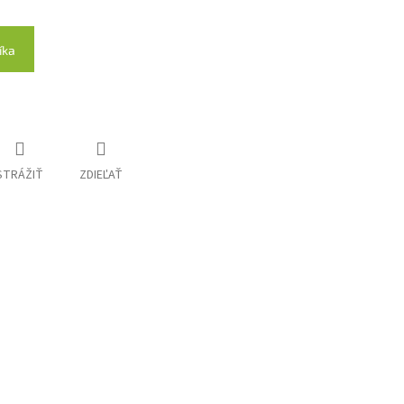
íka
STRÁŽIŤ
ZDIEĽAŤ