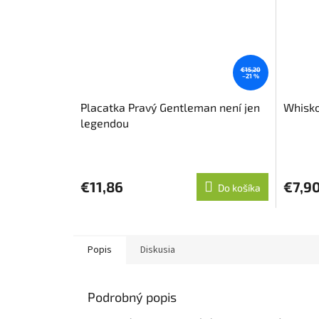
€15,20
–21 %
Placatka Pravý Gentleman není jen
Whisko
legendou
€11,86
€7,9
Do košíka
Popis
Diskusia
Podrobný popis