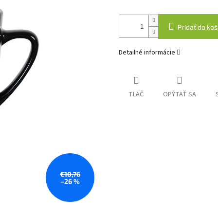
Pridať do koš
Detailné informácie
TLAČ
OPÝTAŤ SA
€10,76
–26 %