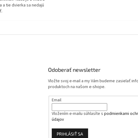
 a tie dvierka sa nedajú
ť.
Odoberať newsletter
Vložte svoj e-mail a my Vám budeme zasielať in
produktoch na našom e-shope.
Email
Vložením e-mailu súhlasíte s
podmienkami och
údajov
PRIHLÁSIŤ SA