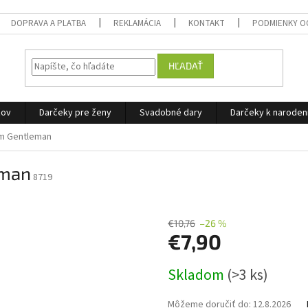
DOPRAVA A PLATBA
REKLAMÁCIA
KONTAKT
PODMIENKY O
HĽADAŤ
žov
Darčeky pre ženy
Svadobné dary
Darčeky k narode
em Gentleman
eman
8719
€10,76
–26 %
€7,90
Jednotková
Skladom
(>3 ks)
cena:
Môžeme doručiť do:
12.8.2026