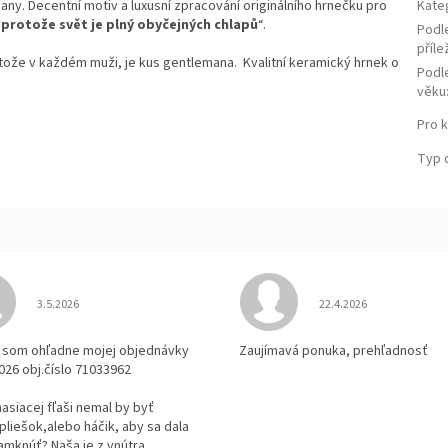
ny. Decentní motiv a luxusní zpracování originálního hrnečku pro
Kate
protože svět je plný obyčejných chlapů
“.
Podl
příle
ože v každém muži, je kus gentlemana. Kvalitní keramický hrnek o
Podl
věku
Pro 
Typ 
Hodnotenie obchodu je 3 z 5 hviezdičiek.
Hodnotenie obchodu je
3.5.2026
22.4.2026
la som ohľadne mojej objednávky
Zaujímavá ponuka, prehľadnosť
2026 obj.číslo 71033962
 hasiacej fľaši nemal by byť
pliešok,alebo háčik, aby sa dala
amknúť? Naša je z vnútra