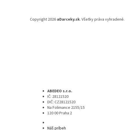
Copyright 2026
aDarceky.sk
. Všetky práva vyhradené.
ABEDEO s.r.o.
IČ: 28121520
DIČ: CZ28121520
Na Folimance 2155/15
120 00 Praha 2
Náš príbeh