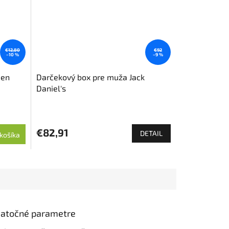
€12,80
€92
–10 %
–9 %
jen
Darčekový box pre muža Jack
Daniel's
€82,91
DETAIL
košíka
atočné parametre