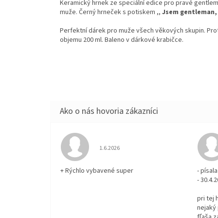
Keramický hrnek ze speciální edice pro pravé gentlema
muže. Černý hrneček s potiskem ,,
Jsem gentleman, 
Perfektní dárek pro muže všech věkových skupin. Prot
objemu 200 ml. Baleno v dárkové krabičce.
Hodnotenie obchodu je 5 z 5 hviezdičiek.
1.6.2026
+ Rýchlo vybavené super
- písa
- 30.4.
pri tej
nejaký 
fľaša z