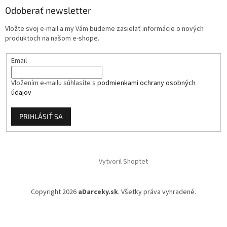
ä
Odoberať newsletter
t
i
Vložte svoj e-mail a my Vám budeme zasielať informácie o nových
e
produktoch na našom e-shope.
Email
Vložením e-mailu súhlasíte s
podmienkami ochrany osobných
údajov
PRIHLÁSIŤ SA
Vytvoril Shoptet
Copyright 2026
aDarceky.sk
. Všetky práva vyhradené.