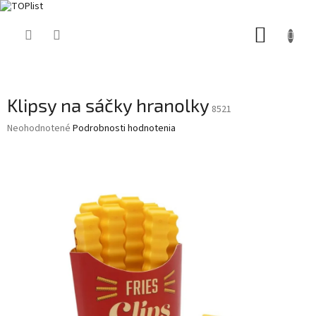
Prejsť
NÁKUP
na
obsah
KOŠÍK
Klipsy na sáčky hranolky
8521
Priemerné
Neohodnotené
Podrobnosti hodnotenia
hodnotenie
produktu
je
0,0
z
5
hviezdičiek.