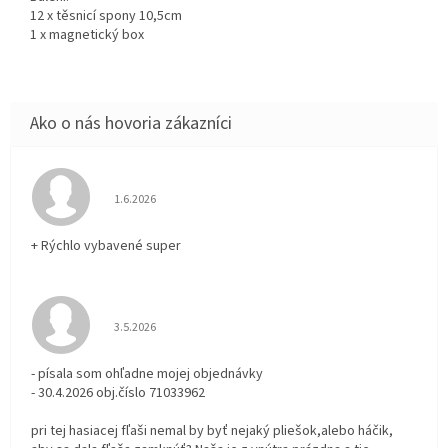
12 x těsnicí spony 10,5cm
1 x magnetický box
Hodnotenie obchodu je 5 z 5 hviezdičiek.
1.6.2026
+ Rýchlo vybavené super
Hodnotenie obchodu je 3 z 5 hviezdičiek.
3.5.2026
- písala som ohľadne mojej objednávky
- 30.4.2026 obj.číslo 71033962
pri tej hasiacej fľaši nemal by byť nejaký pliešok,alebo háčik,