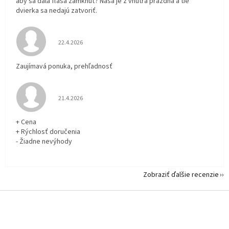
aby sa dala fľaša zamknúť? Naša je z vnútra prázdna a tie
dvierka sa nedajú zatvoriť.
Hodnotenie obchodu je 5 z 5 hviezdičiek.
22.4.2026
Zaujímavá ponuka, prehľadnosť
Hodnotenie obchodu je 5 z 5 hviezdičiek.
21.4.2026
+ Cena
+ Rýchlosť doručenia
- Žiadne nevýhody
Zobraziť ďalšie recenzie
Z
á
p