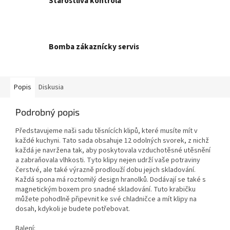
Starostlivá kontrola
Bomba zákaznícky servis
Popis
Diskusia
Podrobný popis
Představujeme naši sadu těsnících klipů, které musíte mít v
každé kuchyni. Tato sada obsahuje 12 odolných svorek, z nichž
každá je navržena tak, aby poskytovala vzduchotěsné utěsnění
a zabraňovala vlhkosti. Tyto klipy nejen udrží vaše potraviny
čerstvé, ale také výrazně prodlouží dobu jejich skladování.
Každá spona má roztomilý design hranolků. Dodávají se také s
magnetickým boxem pro snadné skladování. Tuto krabičku
můžete pohodlně připevnit ke své chladničce a mít klipy na
dosah, kdykoli je budete potřebovat.
Balení: