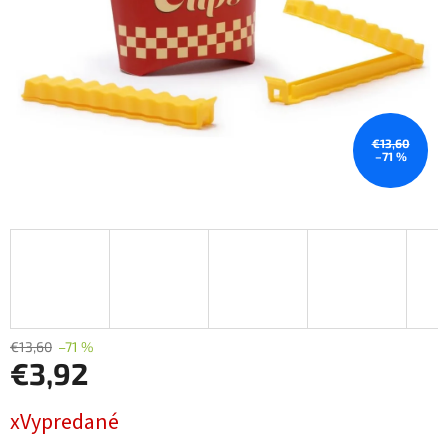
€13,60
–71 %
€13,60
–71 %
€3,92
Jednotková
xVypredané
cena: