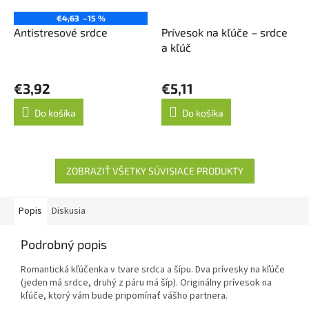
€4,63
–15 %
Antistresové srdce
Prívesok na kľúče – srdce
a kľúč
€3,92
€5,11
Do košíka
Do košíka
ZOBRAZIŤ VŠETKY SÚVISIACE PRODUKTY
Popis
Diskusia
Podrobný popis
Romantická kľúčenka v tvare srdca a šípu. Dva prívesky na kľúče
(jeden má srdce, druhý z páru má šíp). Originálny prívesok na
kľúče, ktorý vám bude pripomínať vášho partnera.