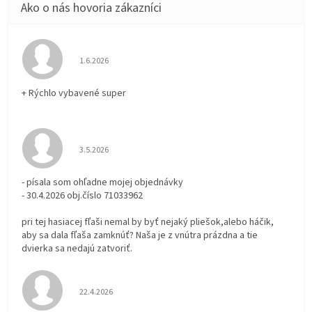
Hodnotenie obchodu je 5 z 5 hviezdičiek.
1.6.2026
+ Rýchlo vybavené super
Hodnotenie obchodu je 3 z 5 hviezdičiek.
3.5.2026
- písala som ohľadne mojej objednávky
- 30.4.2026 obj.číslo 71033962
pri tej hasiacej fľaši nemal by byť nejaký pliešok,alebo háčik,
aby sa dala fľaša zamknúť? Naša je z vnútra prázdna a tie
dvierka sa nedajú zatvoriť.
Hodnotenie obchodu je 5 z 5 hviezdičiek.
22.4.2026