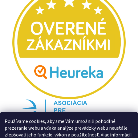
Používame cookies, aby sme Vám umožnili pohodlné
prezeranie webu a vďaka analýze prevádzky webu neustále
zlepšovali jeho funkcie, výkon a použiteľnosť.
Viac informácií