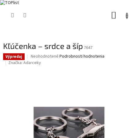
Prejsť
NÁKUP
na
obsah
KOŠÍK
Kľúčenka – srdce a šíp
7647
Priemerné
Neohodnotené
Podrobnosti hodnotenia
Výpredaj
hodnotenie
Značka:
Adarceky
produktu
je
0,0
z
5
hviezdičiek.