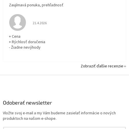
Zaujímavá ponuka, prehľadnosť
Hodnotenie obchodu je 5 z 5 hviezdičiek.
21.4.2026
+ Cena
+ Rýchlosť doručenia
- Žiadne nevýhody
Zobraziť ďalšie recenzie
Z
á
p
ä
Odoberať newsletter
t
i
Vložte svoj e-mail a my Vám budeme zasielať informácie o nových
e
produktoch na našom e-shope.