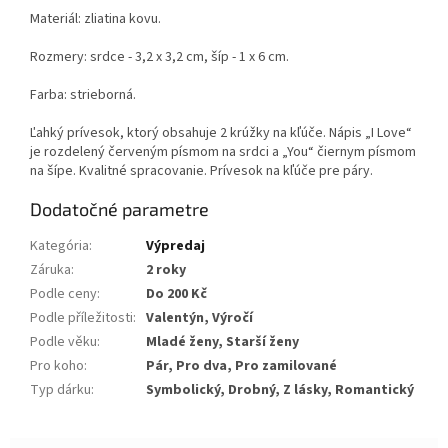
Materiál: zliatina kovu.
Rozmery: srdce - 3,2 x 3,2 cm, šíp - 1 x 6 cm.
Farba: strieborná.
Ľahký prívesok, ktorý obsahuje 2 krúžky na kľúče. Nápis „I Love“
je rozdelený červeným písmom na srdci a „You“ čiernym písmom
na šípe. Kvalitné spracovanie. Prívesok na kľúče pre páry.
Dodatočné parametre
Kategória
:
Výpredaj
Záruka
:
2 roky
Podle ceny
:
Do 200 Kč
Podle příležitosti
:
Valentýn, Výročí
Podle věku
:
Mladé ženy, Starší ženy
Pro koho
:
Pár, Pro dva, Pro zamilované
Typ dárku
:
Symbolický, Drobný, Z lásky, Romantický