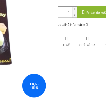
Pridať do koš
Detailné informácie
TLAČ
OPÝTAŤ SA
€4,63
–15 %