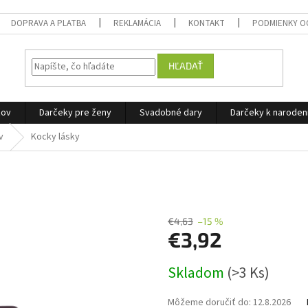
DOPRAVA A PLATBA
REKLAMÁCIA
KONTAKT
PODMIENKY O
HĽADAŤ
žov
Darčeky pre ženy
Svadobné dary
Darčeky k narode
v
Kocky lásky
€4,63
–15 %
€3,92
Jednotková
Skladom
(>3 Ks)
cena:
Môžeme doručiť do:
12.8.2026