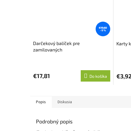
€19,60
–9 %
Darčekový balíček pre
Karty 
zamilovaných
€17,81
€3,9
Do košíka
Popis
Diskusia
Podrobný popis