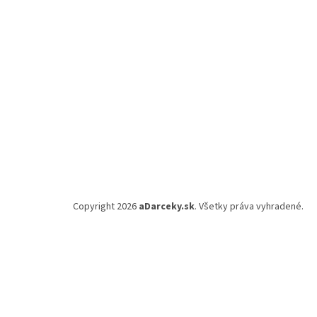
i
e
Copyright 2026
aDarceky.sk
. Všetky práva vyhradené.