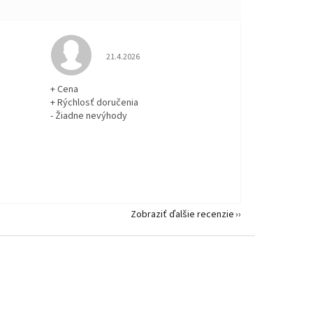
 5 z 5 hviezdičiek.
Hodnotenie obchodu je 5 z 5 hviezdičiek.
21.4.2026
+ Cena
+ Rýchlosť doručenia
- Žiadne nevýhody
Zobraziť ďalšie recenzie