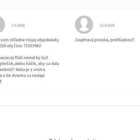
Hodnotenie obchodu je 3 z 5 hviezdičiek.
Hodnotenie obchodu je
3.5.2026
22.4.2026
la som ohľadne mojej objednávky
Zaujímavá ponuka, prehľadnosť
2026 obj.číslo 71033962
 hasiacej fľaši nemal by byť
pliešok,alebo háčik, aby sa dala
amknúť? Naša je z vnútra
 a tie dvierka sa nedajú
ť.