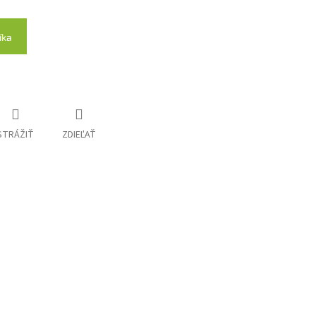
íka
STRÁŽIŤ
ZDIEĽAŤ