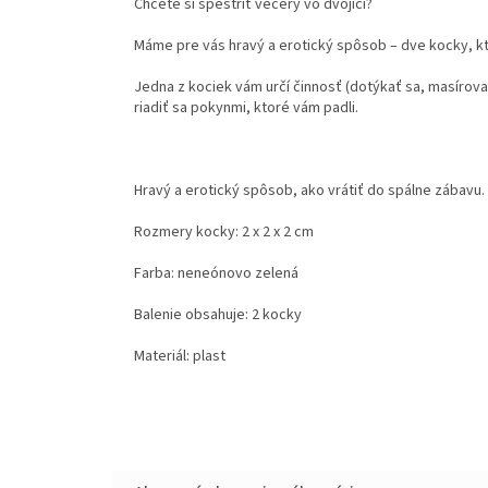
Chcete si spestriť večery vo dvojici?
Máme pre vás hravý a erotický spôsob – dve kocky, kt
Jedna z kociek vám určí činnosť (dotýkať sa, masírovať
riadiť sa pokynmi, ktoré vám padli.
Hravý a erotický spôsob, ako vrátiť do spálne zábavu. P
Rozmery kocky: 2 x 2 x 2 cm
Farba: neneónovo zelená
Balenie obsahuje: 2 kocky
Materiál: plast