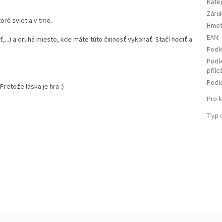
Kate
Záru
oré svietia v tme.
Hmot
EAN
:
,...) a druhá miesto, kde máte túto činnosť vykonať. Stačí hodiť a
Podl
Podl
příle
Podl
retože láska je hra :)
Pro 
Typ 