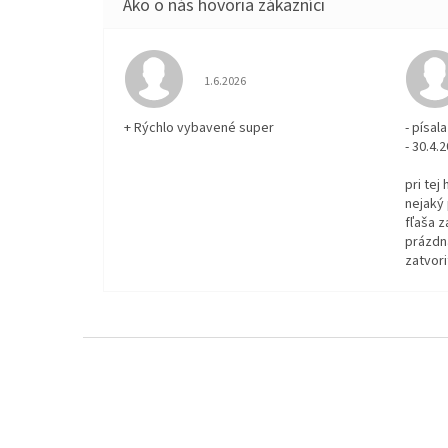
Hodnotenie obchodu je 5 z 5 hviezdičiek.
1.6.2026
+ Rýchlo vybavené super
- písa
- 30.4.
pri tej
nejaký 
fľaša z
prázdna
zatvori
Z
á
p
ä
t