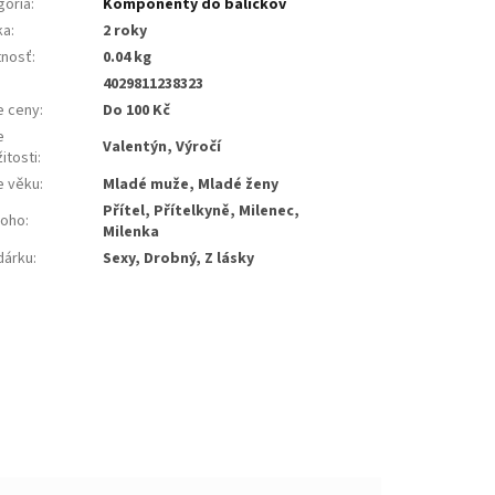
gória
:
Komponenty do balíčkov
ka
:
2 roky
nosť
:
0.04 kg
4029811238323
e ceny
:
Do 100 Kč
e
Valentýn, Výročí
žitosti
:
e věku
:
Mladé muže, Mladé ženy
Přítel, Přítelkyně, Milenec,
koho
:
Milenka
dárku
:
Sexy, Drobný, Z lásky