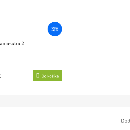
€4,63
–15 %
kamasutra 2
2
Do košíka
Dod