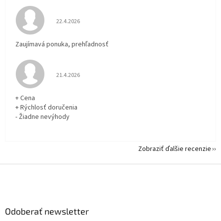
Hodnotenie obchodu je 5 z 5 hviezdičiek.
22.4.2026
Zaujímavá ponuka, prehľadnosť
Hodnotenie obchodu je 5 z 5 hviezdičiek.
21.4.2026
+ Cena
+ Rýchlosť doručenia
- Žiadne nevýhody
Zobraziť ďalšie recenzie
Z
á
p
ä
Odoberať newsletter
t