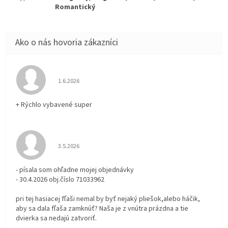
Romantický
Hodnotenie obchodu je 5 z 5 hviezdičiek.
1.6.2026
+ Rýchlo vybavené super
Hodnotenie obchodu je 3 z 5 hviezdičiek.
3.5.2026
- písala som ohľadne mojej objednávky
- 30.4.2026 obj.číslo 71033962
pri tej hasiacej fľaši nemal by byť nejaký pliešok,alebo háčik,
aby sa dala fľaša zamknúť? Naša je z vnútra prázdna a tie
dvierka sa nedajú zatvoriť.