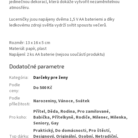
jedinečnou dekorací, která dokáže vytvořit nezaměnitelnou
atmosféru.
Lucerničky jsou napájeny dvěma 1,5 V AA bateriemi a díky
ledkovému zdroji světla vydrží svítit spoustu večerů.
Rozměr: 13 x 16 x 5 cm
Materiál: papír, plast
Napájení: 2 ks AA baterie (nejsou součástí produktu)
Dodatočné parametre
Kategória
:
Darčeky pre ženy
Podle
Do 500 Kč
ceny
:
Podle
Narozeniny, Vánoce, Svátek
příležitosti
:
Přítel, Děda, Rodina, Pro zamilované,
Pro koho
:
Babička, Přítelkyně, Rodiče, Milenec, Milenka,
Seniory, Gay
Praktický, Do domácnosti, Pro štěstí,
Typ dárku
:
Designový, Originální, Osobní, Netradiční,