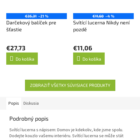
€35,31
–21 %
€11,60
–4 %
Darčekový balíček pre
Svítící lucerna Nikdy není
šťastie
pozdě
€27,73
€11,06
Do košíka
Do košíka
ZOBRAZIŤ VŠETKY SÚVISIACE PRODUKTY
Popis
Diskusia
Podrobný popis
Svítící lucerna s nápisem: Domov je kdekoliv, kde jsme spolu.
Dodejte kouzlo vašemu interiéru. Svítící lucerna se může stát