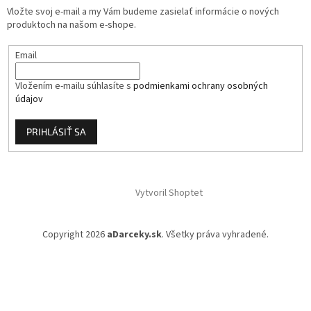
i
Vložte svoj e-mail a my Vám budeme zasielať informácie o nových
e
produktoch na našom e-shope.
Email
Vložením e-mailu súhlasíte s
podmienkami ochrany osobných
údajov
PRIHLÁSIŤ SA
Vytvoril Shoptet
Copyright 2026
aDarceky.sk
. Všetky práva vyhradené.