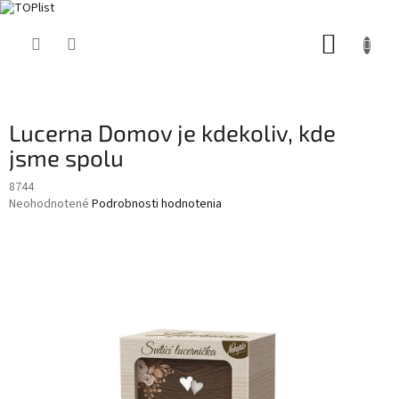
Prejsť
NÁKUP
na
obsah
KOŠÍK
Lucerna Domov je kdekoliv, kde
jsme spolu
8744
Priemerné
Neohodnotené
Podrobnosti hodnotenia
hodnotenie
produktu
je
0,0
z
5
hviezdičiek.