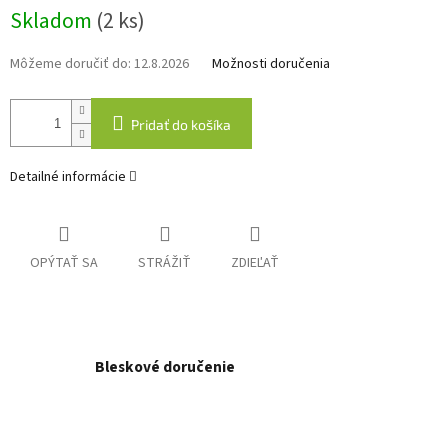
Jednotková
Skladom
(2 ks)
cena:
Môžeme doručiť do:
12.8.2026
Možnosti doručenia
Pridať do košíka
Detailné informácie
OPÝTAŤ SA
STRÁŽIŤ
ZDIEĽAŤ
Bleskové doručenie