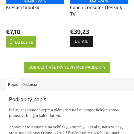
€9,20
–22 %
€52
–24 %
Kreslící tabulka
Couch Console- Deska k
TV
€7,10
€39,23
DETAIL
Do košíka
ZOBRAZIŤ VŠETKY SÚVISIACE PRODUKTY
Popis
Diskusia
Podrobný popis
Pište, zaznamenávejte a plánujte s naším magnetickým znovu
popisovatelným kalendářem.
Zapomínáte neustále na schůzky, kontroly u lékaře, narozeniny,
sportovní zápasy či vaše výročí? Potřebujete rozdělit domácí