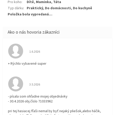
Pro koho
:
Dítě, Maminka, Táta
Typ dárku
:
Praktický, Do domácnosti, Do kuchyně
Položka bola vypredaná…
Hodnotenie obchodu je 5 z 5 hviezdičiek.
1.6.2026
+ Rýchlo vybavené super
Hodnotenie obchodu je 3 z 5 hviezdičiek.
3.5.2026
- písala som ohľadne mojej objednávky
- 30.4.2026 obj.číslo 71033962
pri tej hasiacej fľaši nemal by byť nejaký pliešok,alebo háčik,