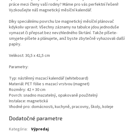
práce mezi členy vaší rodiny? Máme pro vás perfektní řešení!
Vyzkoušejte náš magnetický měsíční kalendář.
Díky speciálnímu povrchu lze magnetický měsíční plánovač
kdykoliv upravit. Všechny záznamy na tabulce jdou jednoduše
vymazat či přepsat bez nevzhledného škrtání. Takže píšete-
smyjete-píšete a plánujete, aniž byste zbytečně vyhazovali další
papíry.
Velikost: 30,5 x 42,5 cm
Parametry:
Typ: nástěnný mazací kalendář (whiteboard)
Materiál: PET fólie s mazací vrstvou (magnet)
Rozměry: 42 × 30 cm
Povrch: snadno mazatelný, opakovaně použitelný
Instalace: magnetická
Vhodné pro: domácnosti, kuchyně, pracovny, školy, koleje
Dodatočné parametre
Kategória
:
Výpredaj