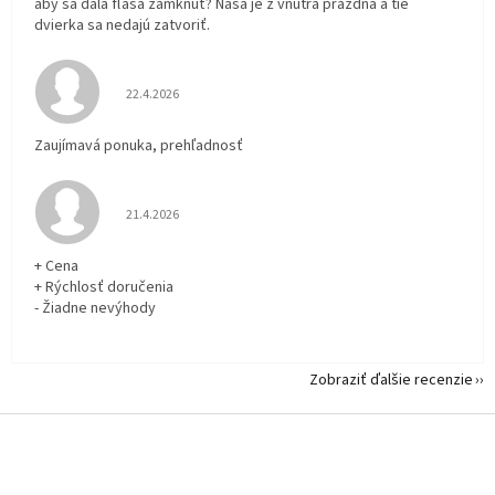
aby sa dala fľaša zamknúť? Naša je z vnútra prázdna a tie
dvierka sa nedajú zatvoriť.
Hodnotenie obchodu je 5 z 5 hviezdičiek.
22.4.2026
Zaujímavá ponuka, prehľadnosť
Hodnotenie obchodu je 5 z 5 hviezdičiek.
21.4.2026
+ Cena
+ Rýchlosť doručenia
- Žiadne nevýhody
Zobraziť ďalšie recenzie
Z
á
p