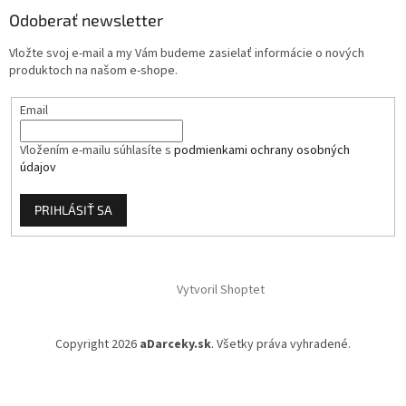
ä
Odoberať newsletter
t
i
Vložte svoj e-mail a my Vám budeme zasielať informácie o nových
e
produktoch na našom e-shope.
Email
Vložením e-mailu súhlasíte s
podmienkami ochrany osobných
údajov
PRIHLÁSIŤ SA
Vytvoril Shoptet
Copyright 2026
aDarceky.sk
. Všetky práva vyhradené.