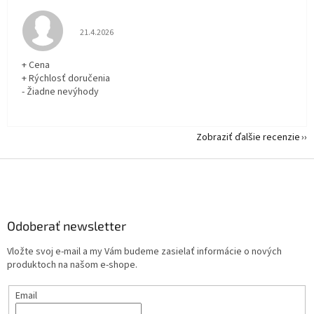
Hodnotenie obchodu je 5 z 5 hviezdičiek.
21.4.2026
+ Cena
+ Rýchlosť doručenia
- Žiadne nevýhody
Zobraziť ďalšie recenzie
Z
á
p
ä
Odoberať newsletter
t
i
Vložte svoj e-mail a my Vám budeme zasielať informácie o nových
e
produktoch na našom e-shope.
Email