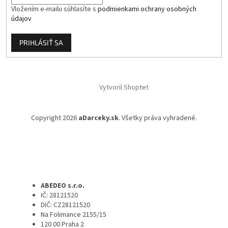
Vložením e-mailu súhlasíte s
podmienkami ochrany osobných
údajov
PRIHLÁSIŤ SA
Vytvoril Shoptet
Copyright 2026
aDarceky.sk
. Všetky práva vyhradené.
ABEDEO s.r.o.
IČ: 28121520
DIČ: CZ28121520
Na Folimance 2155/15
120 00 Praha 2