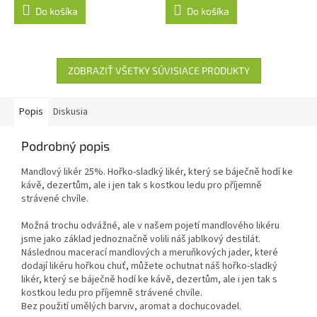
Do košíka
Do košíka
ZOBRAZIŤ VŠETKY SÚVISIACE PRODUKTY
Popis
Diskusia
Podrobný popis
Mandlový likér 25%. Hořko-sladký likér, který se báječně hodí ke
kávě, dezertům, ale i jen tak s kostkou ledu pro příjemně
strávené chvíle.
Možná trochu odvážné, ale v našem pojetí mandlového likéru
jsme jako základ jednoznačně volili náš jablkový destilát.
Následnou macerací mandlových a meruňkových jader, které
dodají likéru hořkou chuť, můžete ochutnat náš hořko-sladký
likér, který se báječně hodí ke kávě, dezertům, ale i jen tak s
kostkou ledu pro příjemně strávené chvíle.
Bez použití umělých barviv, aromat a dochucovadel.