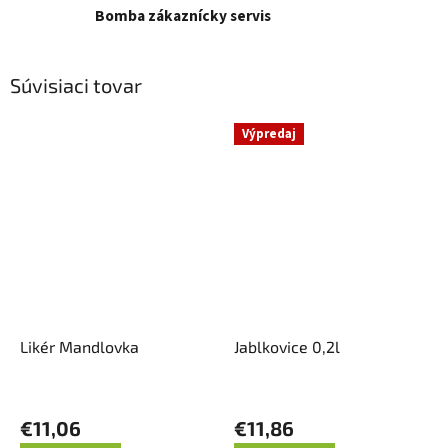
Bomba zákaznícky servis
Súvisiaci tovar
Výpredaj
Likér Mandlovka
Jablkovice 0,2l
€11,06
€11,86