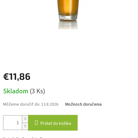
€11,86
Jednotková
Skladom
(3 Ks)
cena:
Môžeme doručiť do:
13.8.2026
Možnosti doručenia
Pridať do košíka