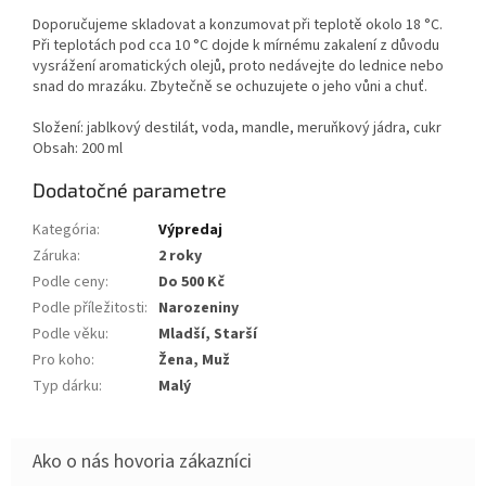
Doporučujeme skladovat a konzumovat při teplotě okolo 18 °C.
Při teplotách pod cca 10 °C dojde k mírnému zakalení z důvodu
vysrážení aromatických olejů, proto nedávejte do lednice nebo
snad do mrazáku. Zbytečně se ochuzujete o jeho vůni a chuť.
Složení: jablkový destilát, voda, mandle, meruňkový jádra, cukr
Obsah: 200 ml
Dodatočné parametre
Kategória
:
Výpredaj
Záruka
:
2 roky
Podle ceny
:
Do 500 Kč
Podle příležitosti
:
Narozeniny
Podle věku
:
Mladší, Starší
Pro koho
:
Žena, Muž
Typ dárku
:
Malý