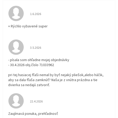
Hodnotenie obchodu je 5 z 5 hviezdičiek.
1.6.2026
+ Rýchlo vybavené super
Hodnotenie obchodu je 3 z 5 hviezdičiek.
3.5.2026
- písala som ohľadne mojej objednávky
- 30.4.2026 obj.číslo 71033962
pri tej hasiacej fľaši nemal by byť nejaký pliešok,alebo háčik,
aby sa dala fľaša zamknúť? Naša je z vnútra prázdna a tie
dvierka sa nedajú zatvoriť.
Hodnotenie obchodu je 5 z 5 hviezdičiek.
22.4.2026
Zaujímavá ponuka, prehľadnosť