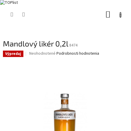
Prejsť
NÁKUP
na
obsah
KOŠÍK
Mandlový likér 0,2l
8474
Priemerné
Neohodnotené
Podrobnosti hodnotenia
Výpredaj
hodnotenie
produktu
je
0,0
z
5
hviezdičiek.