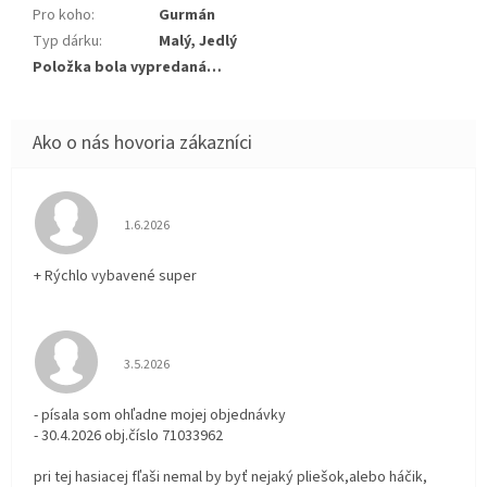
Pro koho
:
Gurmán
Typ dárku
:
Malý, Jedlý
Položka bola vypredaná…
Hodnotenie obchodu je 5 z 5 hviezdičiek.
1.6.2026
+ Rýchlo vybavené super
Hodnotenie obchodu je 3 z 5 hviezdičiek.
3.5.2026
- písala som ohľadne mojej objednávky
- 30.4.2026 obj.číslo 71033962
pri tej hasiacej fľaši nemal by byť nejaký pliešok,alebo háčik,