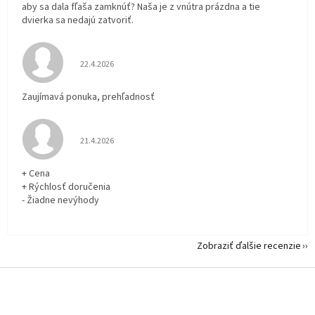
aby sa dala fľaša zamknúť? Naša je z vnútra prázdna a tie
dvierka sa nedajú zatvoriť.
Hodnotenie obchodu je 5 z 5 hviezdičiek.
22.4.2026
Zaujímavá ponuka, prehľadnosť
Hodnotenie obchodu je 5 z 5 hviezdičiek.
21.4.2026
+ Cena
+ Rýchlosť doručenia
- Žiadne nevýhody
Zobraziť ďalšie recenzie
Z
á
p