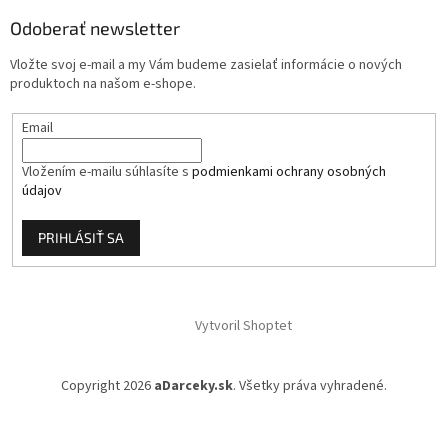
ä
Odoberať newsletter
t
i
Vložte svoj e-mail a my Vám budeme zasielať informácie o nových
e
produktoch na našom e-shope.
Email
Vložením e-mailu súhlasíte s
podmienkami ochrany osobných
údajov
PRIHLÁSIŤ SA
Vytvoril Shoptet
Copyright 2026
aDarceky.sk
. Všetky práva vyhradené.