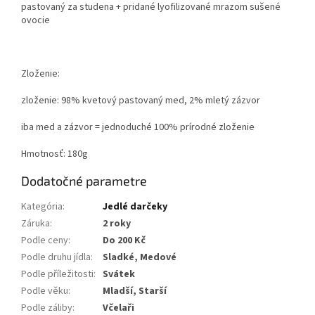
pastovaný za studena + pridané lyofilizované mrazom sušené
ovocie
Zloženie:
zloženie: 98% kvetový pastovaný med, 2% mletý zázvor
iba med a zázvor = jednoduché 100% prírodné zloženie
Hmotnosť: 180g
Dodatočné parametre
Kategória
:
Jedlé darčeky
Záruka
:
2 roky
Podle ceny
:
Do 200 Kč
Podle druhu jídla
:
Sladké, Medové
Podle příležitosti
:
Svátek
Podle věku
:
Mladší, Starší
Podle záliby
:
Včelaři