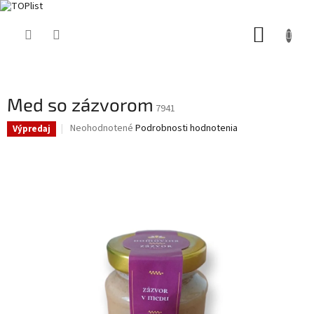
Prejsť
NÁKUP
na
obsah
KOŠÍK
Med so zázvorom
7941
Priemerné
Neohodnotené
Podrobnosti hodnotenia
Výpredaj
hodnotenie
produktu
je
0,0
z
5
hviezdičiek.