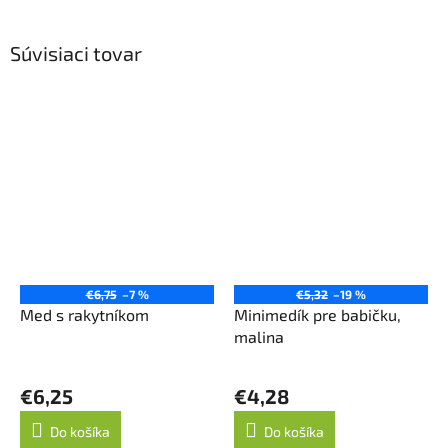
Súvisiaci tovar
€6,75
–7 %
€5,32
–19 %
Med s rakytníkom
Minimedík pre babičku,
malina
€6,25
€4,28
Do košíka
Do košíka