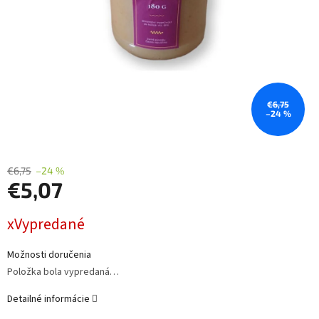
€6,75
–24 %
€6,75
–24 %
€5,07
Jednotková
xVypredané
cena:
Možnosti doručenia
Položka bola vypredaná…
Detailné informácie