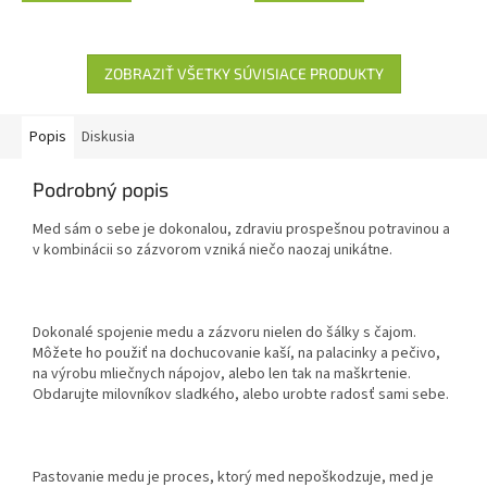
ZOBRAZIŤ VŠETKY SÚVISIACE PRODUKTY
Popis
Diskusia
Podrobný popis
Med sám o sebe je dokonalou, zdraviu prospešnou potravinou a
v kombinácii so zázvorom vzniká niečo naozaj unikátne.
Dokonalé spojenie medu a zázvoru nielen do šálky s čajom.
Môžete ho použiť na dochucovanie kaší, na palacinky a pečivo,
na výrobu mliečnych nápojov, alebo len tak na maškrtenie.
Obdarujte milovníkov sladkého, alebo urobte radosť sami sebe.
Pastovanie medu je proces, ktorý med nepoškodzuje, med je