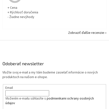
+ Cena
+ Rýchlosť doručenia
- Žiadne nevýhody
Zobraziť ďalšie recenzie
Z
á
p
ä
Odoberať newsletter
t
i
Vložte svoj e-mail a my Vám budeme zasielať informácie o nových
e
produktoch na našom e-shope.
Email
Vložením e-mailu súhlasíte s
podmienkami ochrany osobných
údajov