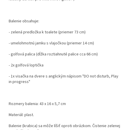
Balenie obsahuje:
- zelená predložka k toalete (priemer 73 cm)
- umelohmotnú jamku s vlajočkou (priemer 14 cm)
- golfová palica (dĺžka roztiahnuté palice cca 66 cm)
- 2x golfová loptička
- 1x visačka na dvere s anglickým nápisom "DO not disturb, Play
in progress"
Rozmery balenia: 43 x 16 x 5,7 cm
Materiál: plast.
Balenie (krabica) sa môže líšiť oproti obrázkom. Čistenie zelenej