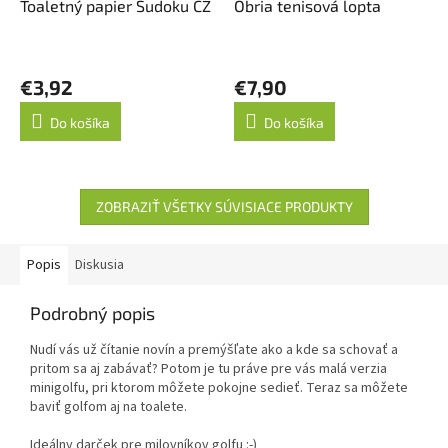
Toaletný papier Sudoku CZ
Obria tenisová lopta
€3,92
€7,90
Do košíka
Do košíka
ZOBRAZIŤ VŠETKY SÚVISIACE PRODUKTY
Popis
Diskusia
Podrobný popis
Nudí vás už čítanie novín a premýšľate ako a kde sa schovať a
pritom sa aj zabávať? Potom je tu práve pre vás malá verzia
minigolfu, pri ktorom môžete pokojne sedieť. Teraz sa môžete
baviť golfom aj na toalete.
Ideálny darček pre milovníkov golfu :-)