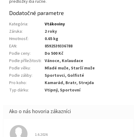
predložky iba ručne.
Dodatočné parametre
Kategória
:
Vtákoviny
Záruka
:
2 roky
Hmotnosť
:
0.65 kg
EAN
:
8592539336788
Podle ceny
:
Do 500 Kč
Podle příležitosti
:
Vánoce, Kolaudace
Podle věku
:
Mladé muže, Starší muže
Podle záliby
:
Sportovci, Golfisté
Pro koho
:
Kamarád, Bratr, Strejda
Typ dárku
:
Vtipný, Sportovní
Hodnotenie obchodu je 5 z 5 hviezdičiek.
1.6.2026