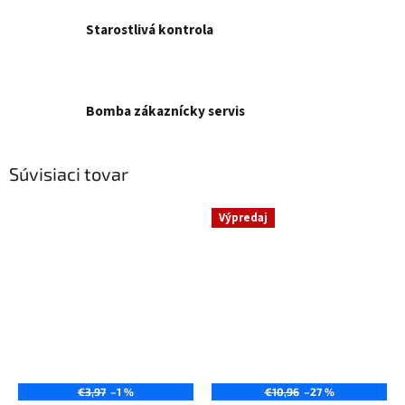
Starostlivá kontrola
Bomba zákaznícky servis
Súvisiaci tovar
Výpredaj
€3,97
–1 %
€10,96
–27 %