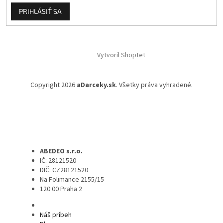
PRIHLÁSIŤ SA
Vytvoril Shoptet
Copyright 2026
aDarceky.sk
. Všetky práva vyhradené.
ABEDEO s.r.o.
IČ: 28121520
DIČ: CZ28121520
Na Folimance 2155/15
120 00 Praha 2
Náš príbeh