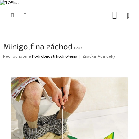
Prejsť
NÁKUP
na
obsah
KOŠÍK
Minigolf na záchod
1203
Priemerné
Neohodnotené
Podrobnosti hodnotenia
Značka:
Adarceky
hodnotenie
produktu
je
0,0
z
5
hviezdičiek.