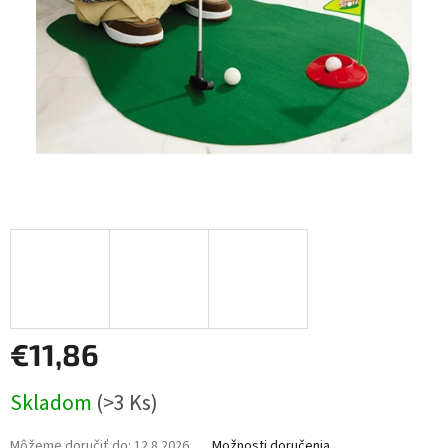
€11,86
Jednotková
Skladom
(>3 Ks)
cena:
Môžeme doručiť do:
12.8.2026
Možnosti doručenia