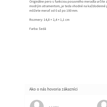
Originálne pero s funkciou posuvného meradla určite z
modrým atramentom, je teda vhodné na každodenné pí
môžete merať od 0 až po 100 mm.
Rozmery: 14,8 × 2,4 × 1,1 cm
Farba: šedá
Hodnotenie obchodu je 5 z 5 hviezdičiek.