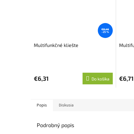
€8,46
–25 %
Multifunkčné kliešte
Multifu
€6,31
€6,71
Do košíka
Popis
Diskusia
Podrobný popis