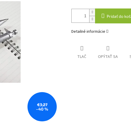
Pridať do koš
Detailné informácie
TLAČ
OPÝTAŤ SA
€3,27
–40 %