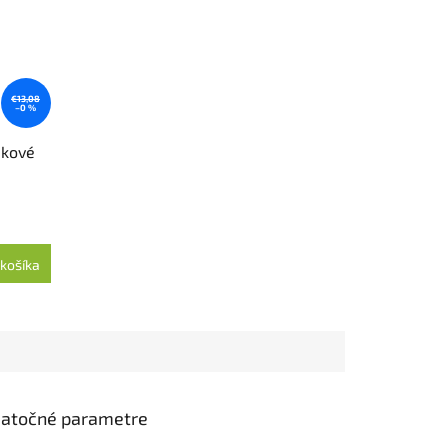
€13,08
–0 %
dkové
košíka
atočné parametre