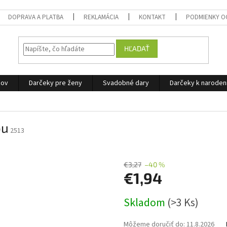
DOPRAVA A PLATBA
REKLAMÁCIA
KONTAKT
PODMIENKY O
HĽADAŤ
žov
Darčeky pre ženy
Svadobné dary
Darčeky k narode
ou
2513
€3,27
–40 %
€1,94
Jednotková
Skladom
(>3 Ks)
cena:
Môžeme doručiť do:
11.8.2026