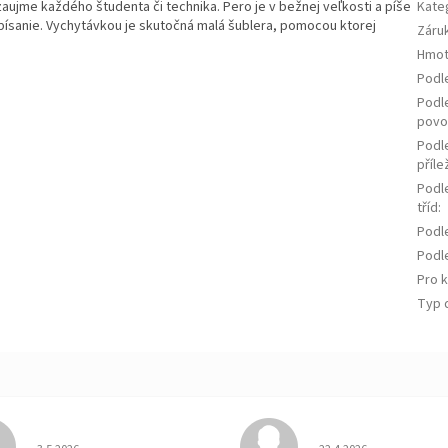
aujme každého študenta či technika. Pero je v bežnej veľkosti a píše
Kate
sanie. Vychytávkou je skutočná malá šublera, pomocou ktorej
Záru
Hmot
Podl
Podl
povo
Podl
příle
Podl
tříd
:
Podl
Podle
Pro 
Typ 
Hodnotenie obchodu je 3 z 5 hviezdičiek.
Hodnotenie obchodu je