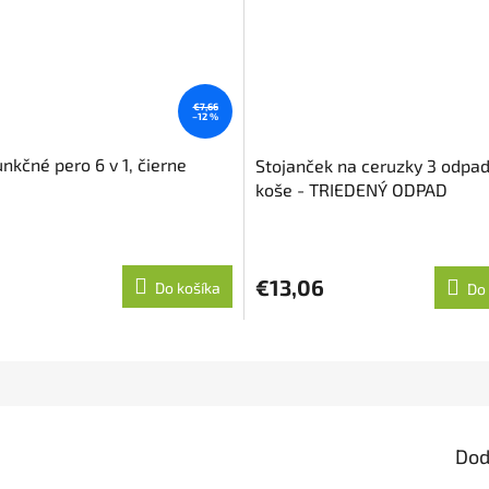
€7,66
–12 %
nkčné pero 6 v 1, čierne
Stojanček na ceruzky 3 odpa
koše - TRIEDENÝ ODPAD
€13,06
Do košíka
Do 
Dod