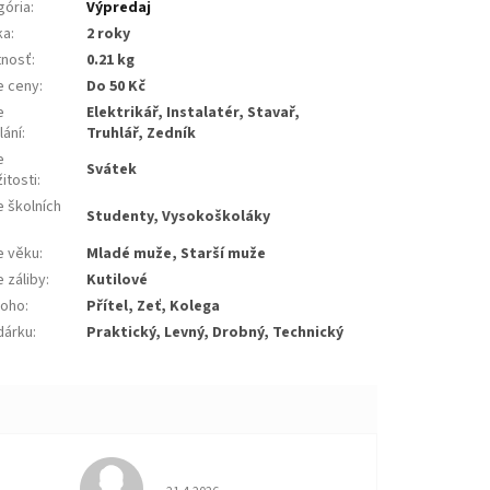
gória
:
Výpredaj
ka
:
2 roky
nosť
:
0.21 kg
e ceny
:
Do 50 Kč
e
Elektrikář, Instalatér, Stavař,
lání
:
Truhlář, Zedník
e
Svátek
žitosti
:
e školních
Studenty, Vysokoškoláky
e věku
:
Mladé muže, Starší muže
 záliby
:
Kutilové
koho
:
Přítel, Zeť, Kolega
dárku
:
Praktický, Levný, Drobný, Technický
 5 z 5 hviezdičiek.
Hodnotenie obchodu je 5 z 5 hviezdičiek.