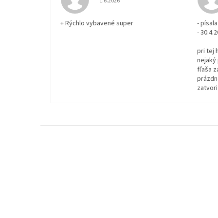
1.6.2026
+ Rýchlo vybavené super
- písa
- 30.4.
pri tej
nejaký 
fľaša z
prázdna
zatvori
Z
á
p
ä
t
i
e