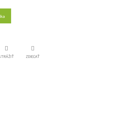
íka
STRÁŽIŤ
ZDIEĽAŤ