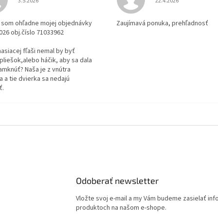
3.5.2026
22.4.2026
la som ohľadne mojej objednávky
Zaujímavá ponuka, prehľadnosť
2026 obj.číslo 71033962
 hasiacej fľaši nemal by byť
pliešok,alebo háčik, aby sa dala
amknúť? Naša je z vnútra
 a tie dvierka sa nedajú
ť.
Odoberať newsletter
Vložte svoj e-mail a my Vám budeme zasielať in
produktoch na našom e-shope.