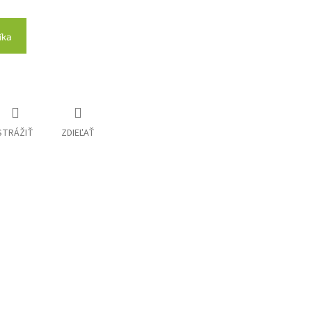
íka
STRÁŽIŤ
ZDIEĽAŤ