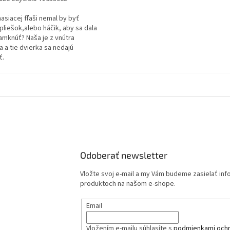
 hasiacej fľaši nemal by byť
pliešok,alebo háčik, aby sa dala
amknúť? Naša je z vnútra
 a tie dvierka sa nedajú
ť.
Odoberať newsletter
Vložte svoj e-mail a my Vám budeme zasielať in
produktoch na našom e-shope.
Email
Vložením e-mailu súhlasíte s
podmienkami och