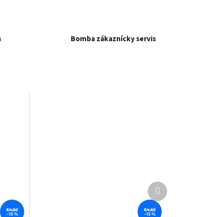
a
Bomba zákaznícky servis
Ďalší
produkt
€4,63
€4,63
–15 %
–15 %