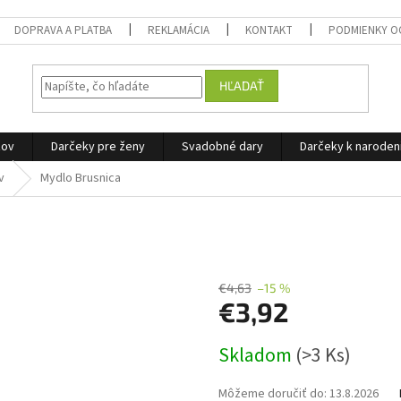
DOPRAVA A PLATBA
REKLAMÁCIA
KONTAKT
PODMIENKY O
HĽADAŤ
žov
Darčeky pre ženy
Svadobné dary
Darčeky k narode
v
Mydlo Brusnica
€4,63
–15 %
€3,92
Jednotková
Skladom
(>3 Ks)
cena:
Môžeme doručiť do:
13.8.2026