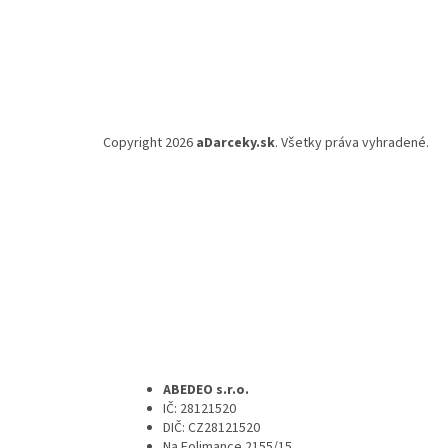
Copyright 2026
aDarceky.sk
. Všetky práva vyhradené.
ABEDEO s.r.o.
IČ: 28121520
DIČ: CZ28121520
Na Folimance 2155/15