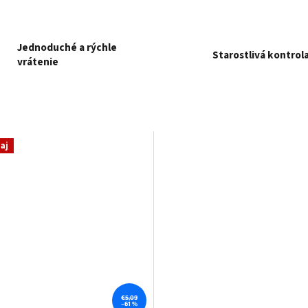
Jednoduché a rýchle
Starostlivá kontrol
vrátenie
aj
€5,09
–61 %