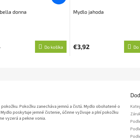
bella donna
Mydlo jahoda
4
€3,92
Do košíka
Do 
Dod
u pokožku. Pokožku zanecháva jemnú a čistú. Mydlo obohatené o
Kate
E. Mydlo poskytuje jemné čistenie, účinne vyživuje a plní pokožku
Záru
sne vyzerá a pekne vonia.
Podl
Podle
Podl