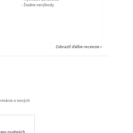
- Žiadne nevýhody
Zobraziť ďalšie recenzie
formácie o nových
rany osobných