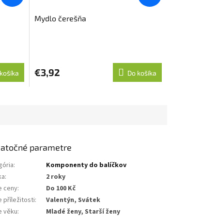
Mydlo čerešňa
€3,92
košíka
Do košíka
atočné parametre
gória
:
Komponenty do balíčkov
ka
:
2 roky
e ceny
:
Do 100 Kč
 příležitosti
:
Valentýn, Svátek
e věku
:
Mladé ženy, Starší ženy