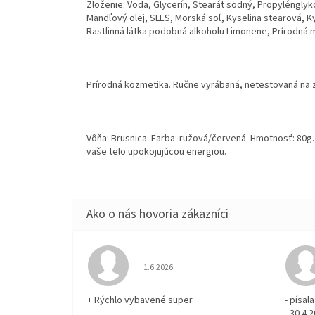
Zloženie: Voda, Glycerín, Stearát sodný, Propylénglykol
Mandľový olej, SLES, Morská soľ, Kyselina stearová, K
Rastlinná látka podobná alkoholu Limonene, Prírodná mol
Prírodná kozmetika. Ručne vyrábaná, netestovaná na z
Vôňa: Brusnica. Farba: ružová/červená. Hmotnosť: 80g.
vaše telo upokojujúcou energiou.
Hodnotenie obchodu je 5 z 5 hviezdičiek.
1.6.2026
+ Rýchlo vybavené super
- písa
- 30.4.