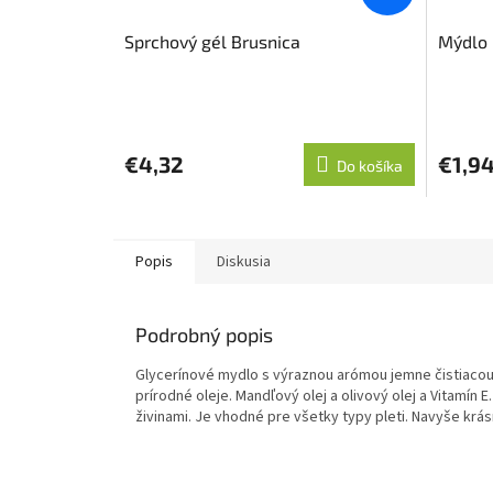
Sprchový gél Brusnica
Mýdlo 
€4,32
€1,9
Do košíka
Popis
Diskusia
Podrobný popis
Glycerínové mydlo s výraznou arómou jemne čistiaco
prírodné oleje. Mandľový olej a olivový olej a Vitamín 
živinami. Je vhodné pre všetky typy pleti. Navyše krá