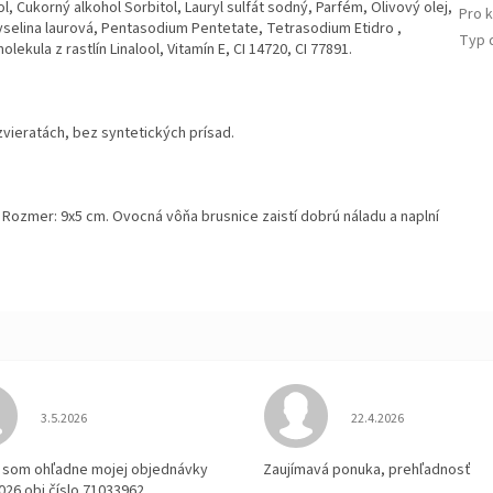
, Cukorný alkohol Sorbitol, Lauryl sulfát sodný, Parfém, Olivový olej,
Pro 
yselina laurová, Pentasodium Pentetate, Tetrasodium Etidro ,
Typ 
ekula z rastlín Linalool, Vitamín E, CI 14720, CI 77891.
vieratách, bez syntetických prísad.
 Rozmer: 9x5 cm. Ovocná vôňa brusnice zaistí dobrú náladu a naplní
Hodnotenie obchodu je 3 z 5 hviezdičiek.
Hodnotenie obchodu je
3.5.2026
22.4.2026
la som ohľadne mojej objednávky
Zaujímavá ponuka, prehľadnosť
2026 obj.číslo 71033962