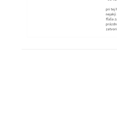
pri tej
nejaký 
fľaša z
prázdna
zatvori
Z
á
p
ä
t
i
e