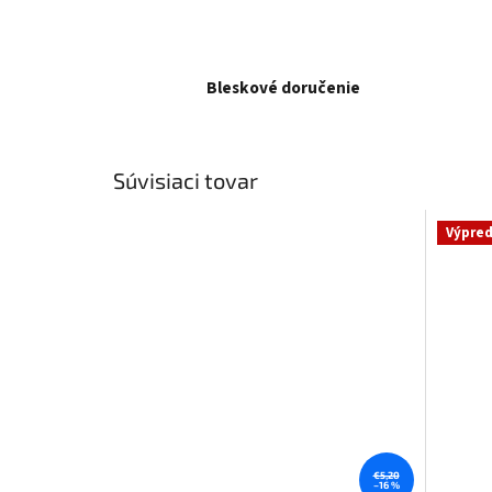
Bleskové doručenie
Súvisiaci tovar
Výpred
€5,20
–16 %