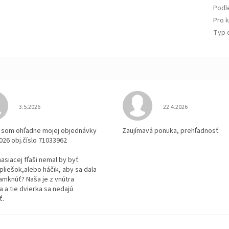
Podle
Pro 
Typ 
Hodnotenie obchodu je 3 z 5 hviezdičiek.
Hodnotenie obchodu je
3.5.2026
22.4.2026
la som ohľadne mojej objednávky
Zaujímavá ponuka, prehľadnosť
2026 obj.číslo 71033962
 hasiacej fľaši nemal by byť
pliešok,alebo háčik, aby sa dala
amknúť? Naša je z vnútra
 a tie dvierka sa nedajú
ť.