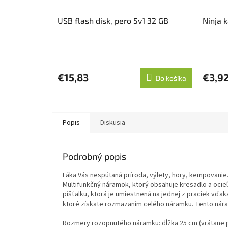
USB flash disk, pero 5v1 32 GB
Ninja k
€15,83
€3,9
Do košíka
Popis
Diskusia
Podrobný popis
Láka Vás nespútaná príroda, výlety, hory, kempovani
Multifunkčný náramok, ktorý obsahuje kresadlo a ocie
píšťalku, ktorá je umiestnená na jednej z praciek vďak
ktoré získate rozmazaním celého náramku. Tento nára
Rozmery rozopnutého náramku: dĺžka 25 cm (vrátane pr