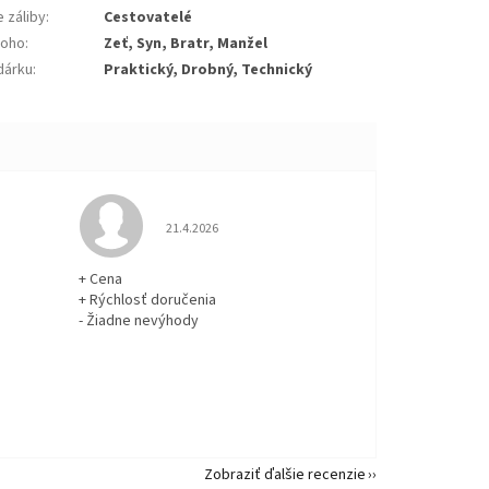
 záliby
:
Cestovatelé
koho
:
Zeť, Syn, Bratr, Manžel
dárku
:
Praktický, Drobný, Technický
 5 z 5 hviezdičiek.
Hodnotenie obchodu je 5 z 5 hviezdičiek.
21.4.2026
+ Cena
+ Rýchlosť doručenia
- Žiadne nevýhody
Zobraziť ďalšie recenzie