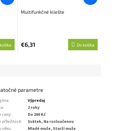
Multifunkčné kliešte
€6,31
košíka
Do košíka
atočné parametre
gória
:
Výpredaj
ka
:
2 roky
e ceny
:
Do 200 Kč
 příležitosti
:
Svátek, Na rozloučenou
e věku
:
Mladé muže, Starší muže