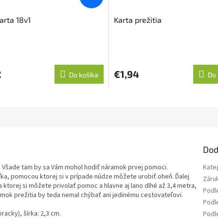
arta 18v1
Karta prežitia
2
€1,94
Do košíka
Do 
Dod
e. Všade tam by sa Vám mohol hodiť náramok prvej pomoci.
Kate
ľka, pomocou ktorej si v prípade núdze môžete urobiť oheň. Ďalej
Záru
a ktorej si môžete privolať pomoc a hlavne aj lano dlhé až 3,4 metra,
Podl
mok prežitia by teda nemal chýbať ani jedinému cestovateľovi.
Podle
acky), šírka: 2,3 cm.
Podl