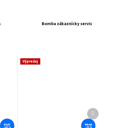
a
Bomba zákaznícky servis
Výpredaj
Ďalší
produkt
€3,27
€8,46
–40 %
–25 %