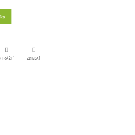
íka
STRÁŽIŤ
ZDIEĽAŤ