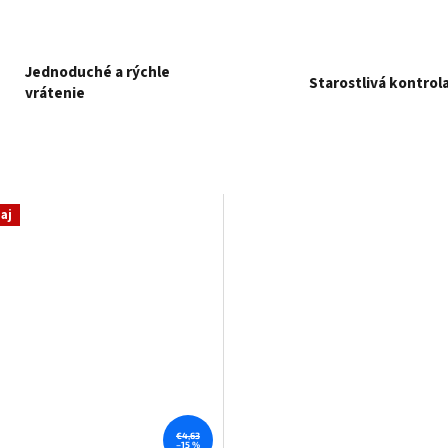
Jednoduché a rýchle
Starostlivá kontrol
vrátenie
aj
€4,63
–15 %