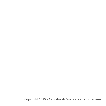
Z
á
p
ä
t
i
e
Copyright 2026
aDarceky.sk
. Všetky práva vyhradené.