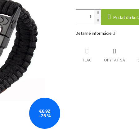
Pridať do koš
Detailné informácie
TLAČ
OPÝTAŤ SA
€6,92
–26 %