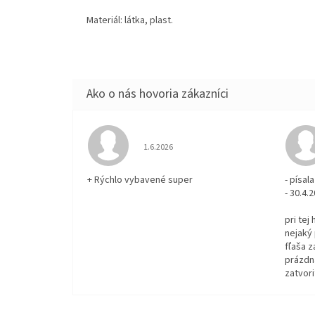
Materiál: látka, plast.
Hodnotenie obchodu je 5 z 5 hviezdičiek.
1.6.2026
+ Rýchlo vybavené super
- písa
- 30.4.
pri tej
nejaký 
fľaša z
prázdna
zatvori