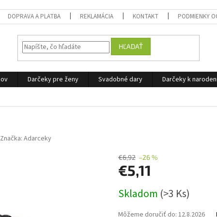
DOPRAVA A PLATBA
REKLAMÁCIA
KONTAKT
PODMIENKY O
HĽADAŤ
žov
Darčeky pre ženy
Svadobné dary
Darčeky k narode
Značka:
Adarceky
€6,92
–26 %
€5,11
Jednotková
Skladom
(>3 Ks)
cena:
Môžeme doručiť do:
12.8.2026