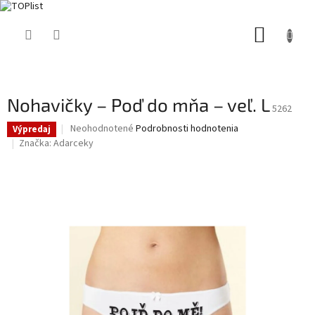
Prejsť
NÁKUP
na
obsah
KOŠÍK
Nohavičky – Poď do mňa – veľ. L
5262
Priemerné
Neohodnotené
Podrobnosti hodnotenia
Výpredaj
hodnotenie
Značka:
Adarceky
produktu
je
0,0
z
5
hviezdičiek.