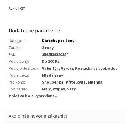
XL - 64 cm
Dodatočné parametre
Kategória
:
Darčeky pre ženy
Záruka
:
2 roky
EAN
:
8592539320824
Podle ceny
:
Do 200 Kč
Podle příležitosti
:
Valentýn, Výročí, Rozlučka se svobodou
Podle věku
:
Mladé ženy
Pro koho
:
Snoubenka, Přítelkyně, Milenka
Typ dárku
:
Malý, Vtipný, Sexy
Položka bola vypredaná…