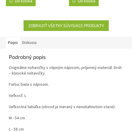
Do košíka
Do košíka
ZOBRAZIŤ VŠETKY SÚVISIACE PRODUKTY
Popis
Diskusia
Podrobný popis
Originálne nohavičky s vtipným nápisom, príjemný materiál. Druh
– klasické nohavičky.
Farba: biela s nápisom.
Veľkosť: L
Veľkostná tabuľka (obvod je meraný v nenatiahnutom stave):
M - 54 cm
L - 58 cm