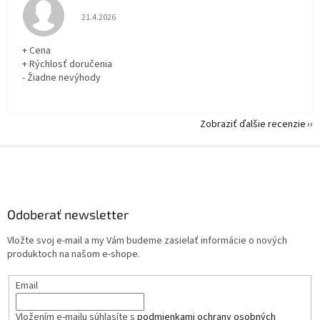
Hodnotenie obchodu je 5 z 5 hviezdičiek.
21.4.2026
+ Cena
+ Rýchlosť doručenia
- Žiadne nevýhody
Zobraziť ďalšie recenzie
Z
á
p
ä
Odoberať newsletter
t
i
Vložte svoj e-mail a my Vám budeme zasielať informácie o nových
e
produktoch na našom e-shope.
Email
Vložením e-mailu súhlasíte s
podmienkami ochrany osobných