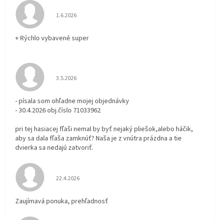
Hodnotenie obchodu je 5 z 5 hviezdičiek.
1.6.2026
+ Rýchlo vybavené super
Hodnotenie obchodu je 3 z 5 hviezdičiek.
3.5.2026
- písala som ohľadne mojej objednávky
- 30.4.2026 obj.číslo 71033962
pri tej hasiacej fľaši nemal by byť nejaký pliešok,alebo háčik,
aby sa dala fľaša zamknúť? Naša je z vnútra prázdna a tie
dvierka sa nedajú zatvoriť.
Hodnotenie obchodu je 5 z 5 hviezdičiek.
22.4.2026
Zaujímavá ponuka, prehľadnosť