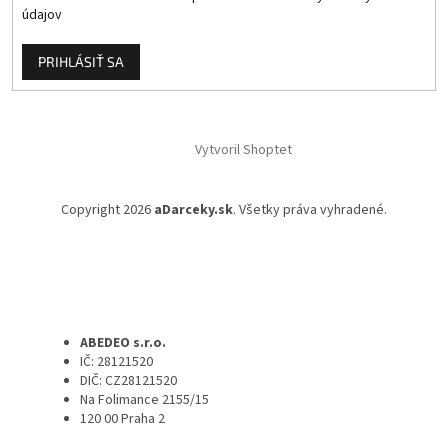
údajov
PRIHLÁSIŤ SA
Vytvoril Shoptet
Copyright 2026
aDarceky.sk
. Všetky práva vyhradené.
ABEDEO s.r.o.
IČ: 28121520
DIČ: CZ28121520
Na Folimance 2155/15
120 00 Praha 2