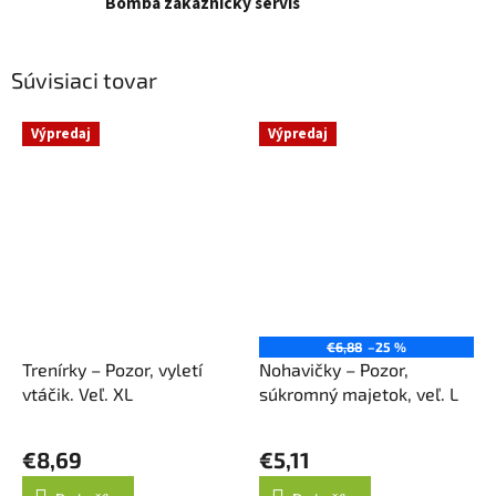
Bomba zákaznícky servis
Súvisiaci tovar
Výpredaj
Výpredaj
€6,88
–25 %
Trenírky – Pozor, vyletí
Nohavičky – Pozor,
vtáčik. Veľ. XL
súkromný majetok, veľ. L
€8,69
€5,11