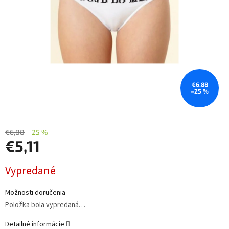
€6,88
–25 %
€6,88
–25 %
€5,11
Jednotková
Vypredané
cena:
Možnosti doručenia
Položka bola vypredaná…
Detailné informácie