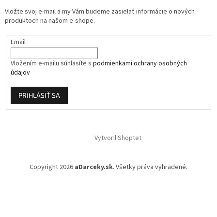
i
Vložte svoj e-mail a my Vám budeme zasielať informácie o nových
e
produktoch na našom e-shope.
Email
Vložením e-mailu súhlasíte s
podmienkami ochrany osobných
údajov
PRIHLÁSIŤ SA
Vytvoril Shoptet
Copyright 2026
aDarceky.sk
. Všetky práva vyhradené.