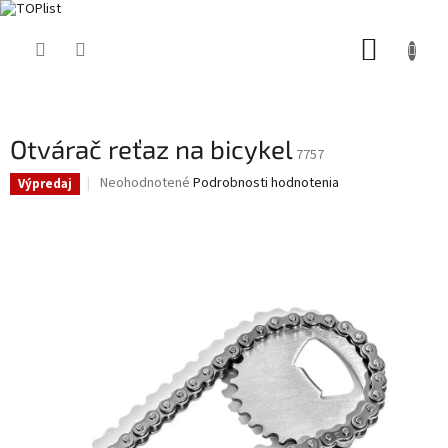
Prejsť
NÁKUP
na
obsah
KOŠÍK
Otvárač reťaz na bicykel
7757
Priemerné
Neohodnotené
Podrobnosti hodnotenia
Výpredaj
hodnotenie
produktu
je
0,0
z
5
hviezdičiek.