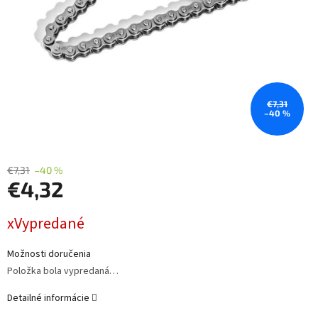
€7,31
–40 %
€7,31
–40 %
€4,32
Jednotková
xVypredané
cena:
Možnosti doručenia
Položka bola vypredaná…
Detailné informácie