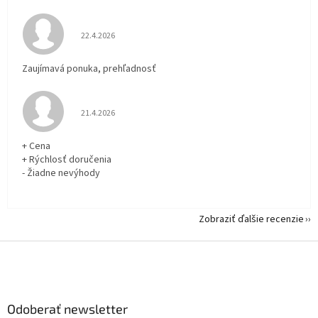
Hodnotenie obchodu je 5 z 5 hviezdičiek.
22.4.2026
Zaujímavá ponuka, prehľadnosť
Hodnotenie obchodu je 5 z 5 hviezdičiek.
21.4.2026
+ Cena
+ Rýchlosť doručenia
- Žiadne nevýhody
Zobraziť ďalšie recenzie
Z
á
p
ä
Odoberať newsletter
t