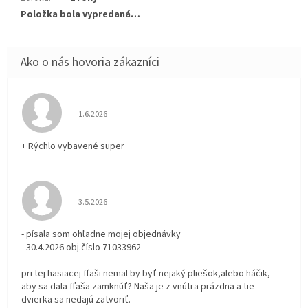
Položka bola vypredaná…
Hodnotenie obchodu je 5 z 5 hviezdičiek.
1.6.2026
+ Rýchlo vybavené super
Hodnotenie obchodu je 3 z 5 hviezdičiek.
3.5.2026
- písala som ohľadne mojej objednávky
- 30.4.2026 obj.číslo 71033962
pri tej hasiacej fľaši nemal by byť nejaký pliešok,alebo háčik,
aby sa dala fľaša zamknúť? Naša je z vnútra prázdna a tie
dvierka sa nedajú zatvoriť.