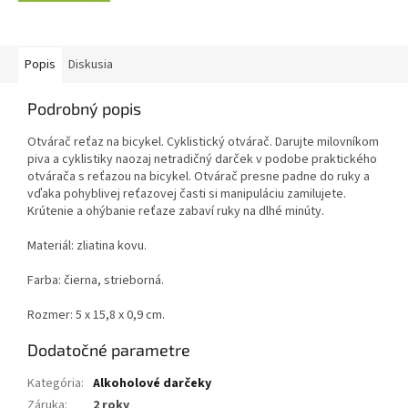
Popis
Diskusia
Podrobný popis
Otvárač reťaz na bicykel. Cyklistický otvárač. Darujte milovníkom
piva a cyklistiky naozaj netradičný darček v podobe praktického
otvárača s reťazou na bicykel. Otvárač presne padne do ruky a
vďaka pohyblivej reťazovej časti si manipuláciu zamilujete.
Krútenie a ohýbanie reťaze zabaví ruky na dlhé minúty.
Materiál: zliatina kovu.
Farba: čierna, strieborná.
Rozmer: 5 x 15,8 x 0,9 cm.
Dodatočné parametre
Kategória
:
Alkoholové darčeky
Záruka
:
2 roky