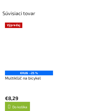
Súvisiaci tovar
Výpredaj
€11,15
–25 %
Multikľúč na bicykel
€8,29
Do košíka