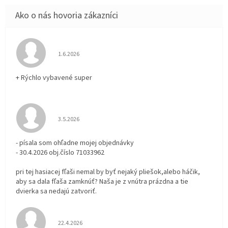
Hodnotenie obchodu je 5 z 5 hviezdičiek.
1.6.2026
+ Rýchlo vybavené super
Hodnotenie obchodu je 3 z 5 hviezdičiek.
3.5.2026
- písala som ohľadne mojej objednávky
- 30.4.2026 obj.číslo 71033962
pri tej hasiacej fľaši nemal by byť nejaký pliešok,alebo háčik,
aby sa dala fľaša zamknúť? Naša je z vnútra prázdna a tie
dvierka sa nedajú zatvoriť.
Hodnotenie obchodu je 5 z 5 hviezdičiek.
22.4.2026