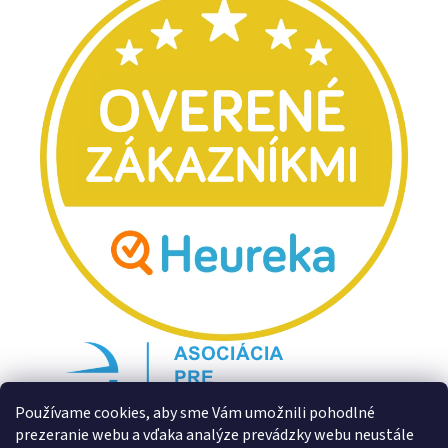
Používame cookies, aby sme Vám umožnili pohodlné
prezeranie webu a vďaka analýze prevádzky webu neustále