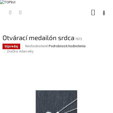
Prejsť
NÁKUP
na
obsah
KOŠÍK
Otvárací medailón srdca
7671
Priemerné
Neohodnotené
Podrobnosti hodnotenia
Výpredaj
hodnotenie
Značka:
Adarceky
produktu
je
0,0
z
5
hviezdičiek.