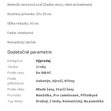
Materiál: nerezová oceľ (žiadne olovo, nikel ani kadmium).
Rozmery prívesku: 29 x 29 cm.
Dĺžka retiazky: 50 cm.
Farba: strieborná.
Romantický darček.
Dodatočné parametre
Kategória
:
Výpredaj
Záruka
:
2 roky
Podle ceny
:
Do 500 Kč
Podle
Valentýn, Výročí, Křtiny
příležitosti
:
Podle věku
:
Mladé ženy, Starší ženy
Pro koho
:
Manželka, Pro zamilované, Přítelkyně
Typ dárku
:
Drobný, Z lásky, Romantický, Na památku