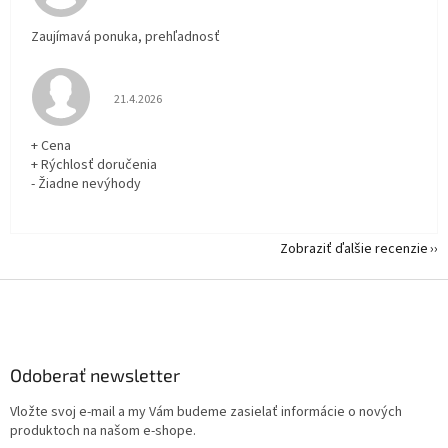
Zaujímavá ponuka, prehľadnosť
Hodnotenie obchodu je 5 z 5 hviezdičiek.
21.4.2026
+ Cena
+ Rýchlosť doručenia
- Žiadne nevýhody
Zobraziť ďalšie recenzie
Z
á
p
ä
Odoberať newsletter
t
i
Vložte svoj e-mail a my Vám budeme zasielať informácie o nových
e
produktoch na našom e-shope.