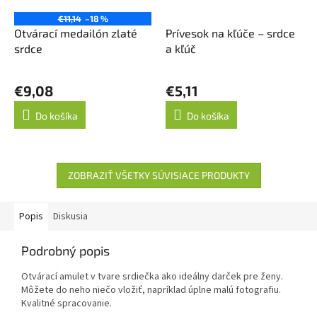
€11,14
–18 %
Otvárací medailón zlaté
Prívesok na kľúče – srdce
srdce
a kľúč
Priemerné
hodnotenie
€9,08
€5,11
produktu
je
Do košíka
Do košíka
5,0
z
5
hviezdičiek.
ZOBRAZIŤ VŠETKY SÚVISIACE PRODUKTY
Popis
Diskusia
Podrobný popis
Otvárací amulet v tvare srdiečka ako ideálny darček pre ženy.
Môžete do neho niečo vložiť, napríklad úplne malú fotografiu.
Kvalitné spracovanie.