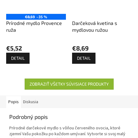
€8,59
–35 %
Prírodné mydlo Provence
Darčeková kvetina s
ruža
mydlovou ružou
€5,52
€8,69
DETAIL
DETAIL
ZOBRAZIŤ VŠETKY SÚVISIACE PRODUKTY
Popis
Diskusia
Podrobný popis
Prírodné darčekové mydlo s vôňou červeného ovocia, ktoré
zjemní Vašu pokožku po každom umývaní. Vytvorte si svoj malý