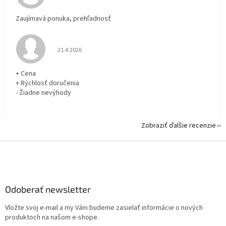
Zaujímavá ponuka, prehľadnosť
Hodnotenie obchodu je 5 z 5 hviezdičiek.
21.4.2026
+ Cena
+ Rýchlosť doručenia
- Žiadne nevýhody
Zobraziť ďalšie recenzie
Z
á
p
ä
Odoberať newsletter
t
i
Vložte svoj e-mail a my Vám budeme zasielať informácie o nových
e
produktoch na našom e-shope.