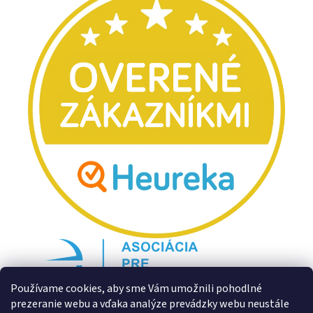
Používame cookies, aby sme Vám umožnili pohodlné
prezeranie webu a vďaka analýze prevádzky webu neustále