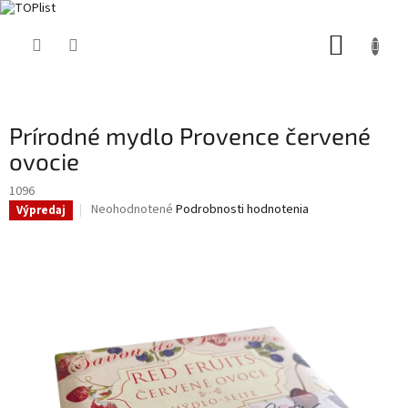
Prejsť
NÁKUP
na
obsah
KOŠÍK
Prírodné mydlo Provence červené
ovocie
1096
Priemerné
Neohodnotené
Podrobnosti hodnotenia
Výpredaj
hodnotenie
produktu
je
0,0
z
5
hviezdičiek.