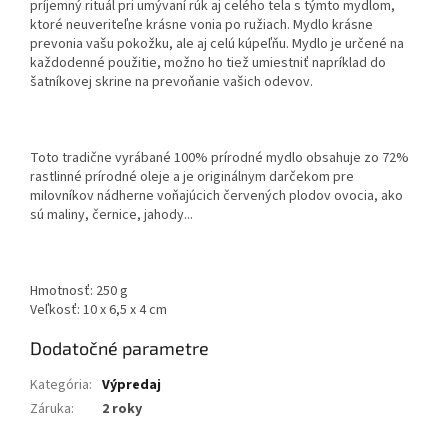
príjemný rituál pri umývaní rúk aj celého tela s týmto mydlom,
ktoré neuveriteľne krásne vonia po ružiach. Mydlo krásne
prevonia vašu pokožku, ale aj celú kúpeľňu. Mydlo je určené na
každodenné použitie, možno ho tiež umiestniť napríklad do
šatníkovej skrine na prevoňanie vašich odevov.
Toto tradične vyrábané 100% prírodné mydlo obsahuje zo 72%
rastlinné prírodné oleje a je originálnym darčekom pre
milovníkov nádherne voňajúcich červených plodov ovocia, ako
sú maliny, černice, jahody...
Hmotnosť: 250 g
Veľkosť: 10 x 6,5 x 4 cm
Dodatočné parametre
Kategória
:
Výpredaj
Záruka
:
2 roky