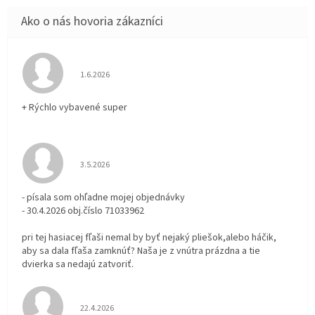
Hodnotenie obchodu je 5 z 5 hviezdičiek.
1.6.2026
+ Rýchlo vybavené super
Hodnotenie obchodu je 3 z 5 hviezdičiek.
3.5.2026
- písala som ohľadne mojej objednávky
- 30.4.2026 obj.číslo 71033962
pri tej hasiacej fľaši nemal by byť nejaký pliešok,alebo háčik,
aby sa dala fľaša zamknúť? Naša je z vnútra prázdna a tie
dvierka sa nedajú zatvoriť.
Hodnotenie obchodu je 5 z 5 hviezdičiek.
22.4.2026