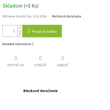
Jednotková
Skladom
(>3 Ks)
cena:
Môžeme doručiť do:
13.8.2026
Možnosti doručenia
Pridať do košíka
Detailné informácie
OPÝTAŤ SA
STRÁŽIŤ
ZDIEĽAŤ
Bleskové doručenie