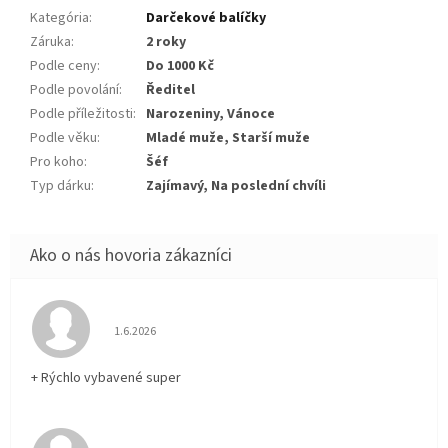
Kategória
:
Darčekové balíčky
Záruka
:
2 roky
Podle ceny
:
Do 1000 Kč
Podle povolání
:
Ředitel
Podle příležitosti
:
Narozeniny, Vánoce
Podle věku
:
Mladé muže, Starší muže
Pro koho
:
Šéf
Typ dárku
:
Zajímavý, Na poslední chvíli
Hodnotenie obchodu je 5 z 5 hviezdičiek.
1.6.2026
+ Rýchlo vybavené super