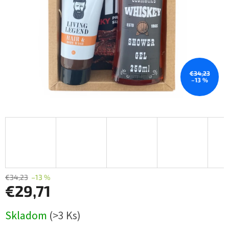
€34,23
–13 %
€34,23
–13 %
€29,71
Jednotková
Skladom
(>3 Ks)
cena: