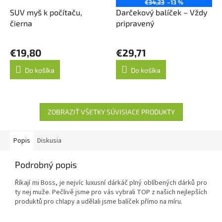
€34,23
–13 %
SUV myš k počítaču,
Darčekový balíček – Vždy
čierna
pripravený
€19,80
€29,71
Do košíka
Do košíka
ZOBRAZIŤ VŠETKY SÚVISIACE PRODUKTY
Popis
Diskusia
Podrobný popis
Říkají mi Boss, je nejvíc luxusní dárkáč plný oblíbených dárků pro
ty nej muže. Pečlivě jsme pro vás vybrali TOP z našich nejlepších
produktů pro chlapy a udělali jsme balíček přímo na míru.