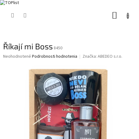
Prejsť
NÁKUP
na
obsah
KOŠÍK
Říkají mi Boss
8450
Priemerné
Neohodnotené
Podrobnosti hodnotenia
Značka:
ABEDEO s.r.o.
hodnotenie
produktu
je
0,0
z
5
hviezdičiek.