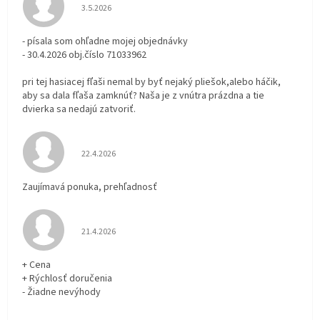
Hodnotenie obchodu je 3 z 5 hviezdičiek.
3.5.2026
- písala som ohľadne mojej objednávky
- 30.4.2026 obj.číslo 71033962
pri tej hasiacej fľaši nemal by byť nejaký pliešok,alebo háčik,
aby sa dala fľaša zamknúť? Naša je z vnútra prázdna a tie
dvierka sa nedajú zatvoriť.
Hodnotenie obchodu je 5 z 5 hviezdičiek.
22.4.2026
Zaujímavá ponuka, prehľadnosť
Hodnotenie obchodu je 5 z 5 hviezdičiek.
21.4.2026
+ Cena
+ Rýchlosť doručenia
- Žiadne nevýhody