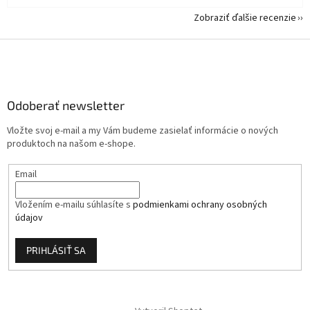
Zobraziť ďalšie recenzie
Z
á
p
ä
Odoberať newsletter
t
i
Vložte svoj e-mail a my Vám budeme zasielať informácie o nových
e
produktoch na našom e-shope.
Email
Vložením e-mailu súhlasíte s
podmienkami ochrany osobných
údajov
PRIHLÁSIŤ SA