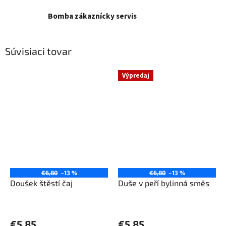
Bomba zákaznícky servis
Súvisiaci tovar
Výpredaj
€6,80
–13 %
€6,80
–13 %
Doušek štěstí čaj
Duše v peří bylinná směs
€5,85
€5,85