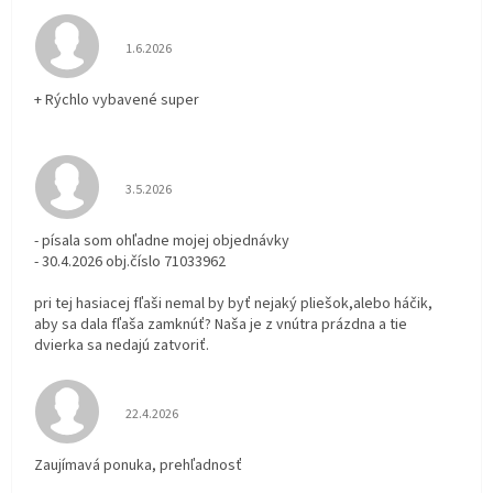
Hodnotenie obchodu je 5 z 5 hviezdičiek.
1.6.2026
+ Rýchlo vybavené super
Hodnotenie obchodu je 3 z 5 hviezdičiek.
3.5.2026
- písala som ohľadne mojej objednávky
- 30.4.2026 obj.číslo 71033962
pri tej hasiacej fľaši nemal by byť nejaký pliešok,alebo háčik,
aby sa dala fľaša zamknúť? Naša je z vnútra prázdna a tie
dvierka sa nedajú zatvoriť.
Hodnotenie obchodu je 5 z 5 hviezdičiek.
22.4.2026
Zaujímavá ponuka, prehľadnosť