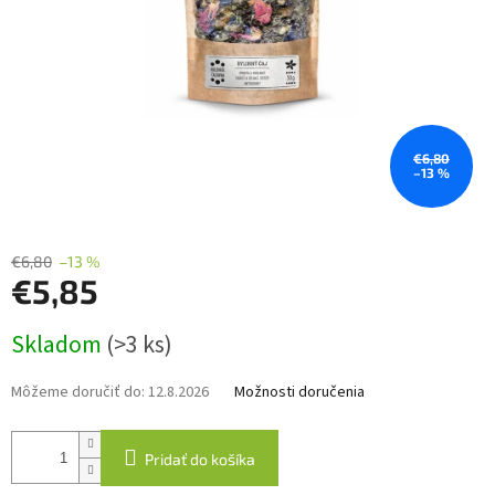
€6,80
–13 %
€6,80
–13 %
€5,85
Jednotková
Skladom
(>3 ks)
cena:
Môžeme doručiť do:
12.8.2026
Možnosti doručenia
Pridať do košíka