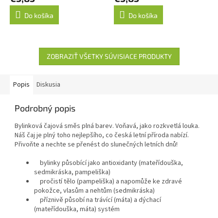
Do košíka
Do košíka
ZOBRAZIŤ VŠETKY SÚVISIACE PRODUKTY
Popis
Diskusia
Podrobný popis
Bylinková čajová směs plná barev. Voňavá, jako rozkvetlá louka.
Náš čaj je plný toho nejlepšího, co česká letní příroda nabízí.
Přivoňte a nechte se přenést do slunečných letních dnů!
bylinky působící jako antioxidanty (mateřídouška,
sedmikráska, pampeliška)
pročistí tělo (pampeliška) a napomůže ke zdravé
pokožce, vlasům a nehtům (sedmikráska)
příznivě působí na trávící (máta) a dýchací
(mateřídouška, máta) systém