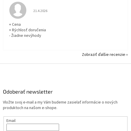
Hodnotenie obchodu je 5 z 5 hviezdičiek.
21.4.2026
+ Cena
+ Rýchlosť doručenia
- Žiadne nevýhody
Zobraziť ďalšie recenzie
Z
á
p
ä
Odoberať newsletter
t
i
Vložte svoj e-mail a my Vám budeme zasielať informácie o nových
e
produktoch na našom e-shope.
Email