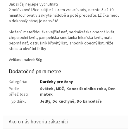
Jak si čaj nejlépe vychutnat?
2 polévkové lžíce zalijte 1 litrem vroucí vody, nechte 5 až 10
minut louhovat v zakryté nádobě a poté přeceďte. Lžička medu
a dokonalý nápoj je na světě.
Složení: mateřídouška vejčitá nať, sedmikráska obecná květ,
chrpa polní květ, pampeliška smetánka lékařská květ, máta
peprná nať, ostružiník křovitý list, jahodník obecný list, růže
stolistá okvětní lístky
Velikost balení: 50g
Dodatočné parametre
Kategória
:
Darčeky pre ženy
Podle
Svátek, MDŽ, Konec školního roku, Den
příležitosti
:
matek
Typ dárku
:
Jedlý, Do kuchyně, Do kanceláře