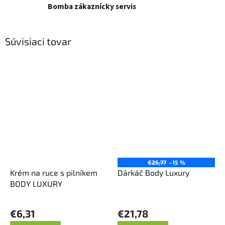
Bomba zákaznícky servis
Súvisiaci tovar
€25,77
–15 %
Krém na ruce s pilníkem
Dárkáč Body Luxury
BODY LUXURY
€6,31
€21,78