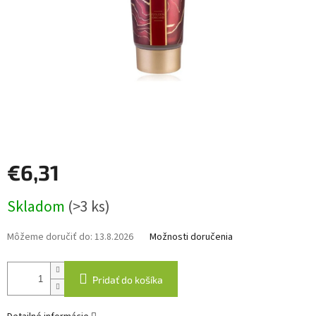
€6,31
Jednotková
Skladom
(>3 ks)
cena:
Môžeme doručiť do:
13.8.2026
Možnosti doručenia
Pridať do košíka