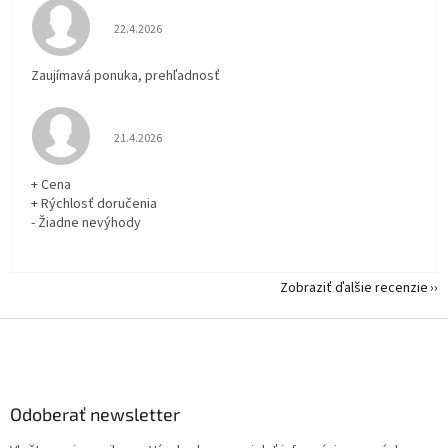
Hodnotenie obchodu je 5 z 5 hviezdičiek.
22.4.2026
Zaujímavá ponuka, prehľadnosť
Hodnotenie obchodu je 5 z 5 hviezdičiek.
21.4.2026
+ Cena
+ Rýchlosť doručenia
- Žiadne nevýhody
Zobraziť ďalšie recenzie
Z
á
p
ä
Odoberať newsletter
t
i