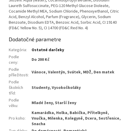
Složení: Aqua (Water), Cocamidopropyl Betaine, Disodium
Laureth Sulfosuccinate, PEG-120 Methyl Glucose Dioleate,
Cocamide Methyl MEA, Sodium Chloride, Phenoxyethanol, Citric
Acid, Benzyl Alcohol, Parfum (Fragrance), Glycerin, Sodium
Benzoate, Disodium EDTA, Benzoic Acid, Sorbic Acid, CI 19140
(FD&C Yellow No. 5), CI 14700 (FD&C Red No. 4)
Dodatočné parametre
Kategória
:
Ostatné darčeky
Podle
Do 200 Kč
ceny
:
Podle
Vánoce, Valentýn, Svátek, MDŽ, Den matek
příležitosti
:
Podle
školních
Studenty, Vysokoškoláky
tříd
:
Podle
Mladé ženy, Starší ženy
věku
:
Kamarádka, Holka, Babička, Přítelkyně,
Pro koho
:
Vnučka, Milenka, Kolegyně, Dcera, Sestřenice,
Snacha
Typ dárku
:
Do domácnosti, Romantický