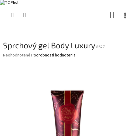
Prejsť
NÁKUP
na
obsah
KOŠÍK
Sprchový gel Body Luxury
8627
Priemerné
Neohodnotené
Podrobnosti hodnotenia
hodnotenie
produktu
je
0,0
z
5
hviezdičiek.