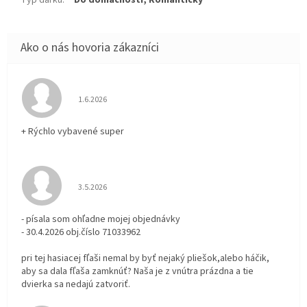
Hodnotenie obchodu je 5 z 5 hviezdičiek.
1.6.2026
+ Rýchlo vybavené super
Hodnotenie obchodu je 3 z 5 hviezdičiek.
3.5.2026
- písala som ohľadne mojej objednávky
- 30.4.2026 obj.číslo 71033962
pri tej hasiacej fľaši nemal by byť nejaký pliešok,alebo háčik,
aby sa dala fľaša zamknúť? Naša je z vnútra prázdna a tie
dvierka sa nedajú zatvoriť.