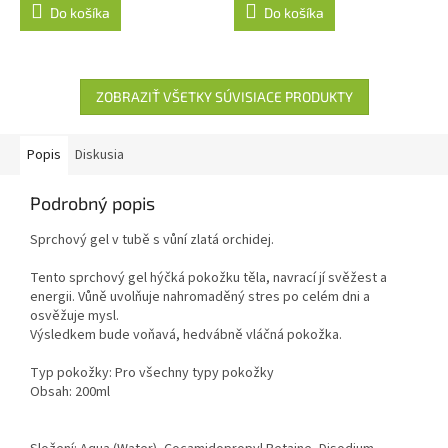
Do košíka
Do košíka
ZOBRAZIŤ VŠETKY SÚVISIACE PRODUKTY
Popis
Diskusia
Podrobný popis
Sprchový gel v tubě s vůní zlatá orchidej.
Tento sprchový gel hýčká pokožku těla, navrací jí svěžest a
energii. Vůně uvolňuje nahromaděný stres po celém dni a
osvěžuje mysl.
Výsledkem bude voňavá, hedvábně vláčná pokožka.
Typ pokožky: Pro všechny typy pokožky
Obsah: 200ml