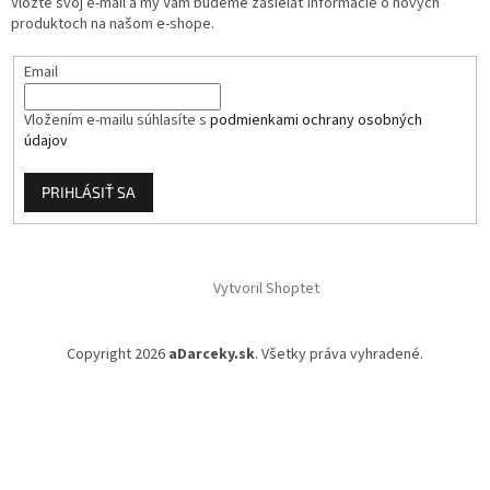
Vložte svoj e-mail a my Vám budeme zasielať informácie o nových
e
produktoch na našom e-shope.
Email
Vložením e-mailu súhlasíte s
podmienkami ochrany osobných
údajov
PRIHLÁSIŤ SA
Vytvoril Shoptet
Copyright 2026
aDarceky.sk
. Všetky práva vyhradené.