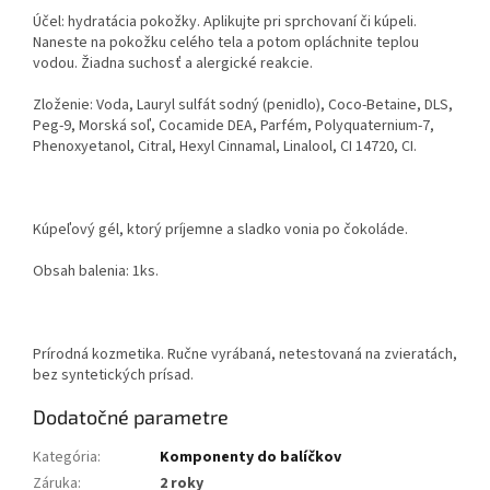
Účel: hydratácia pokožky. Aplikujte pri sprchovaní či kúpeli.
Naneste na pokožku celého tela a potom opláchnite teplou
vodou. Žiadna suchosť a alergické reakcie.
Zloženie: Voda, Lauryl sulfát sodný (penidlo), Coco-Betaine, DLS,
Peg-9, Morská soľ, Cocamide DEA, Parfém, Polyquaternium-7,
Phenoxyetanol, Citral, Hexyl Cinnamal, Linalool, CI 14720, CI.
Kúpeľový gél, ktorý príjemne a sladko vonia po čokoláde.
Obsah balenia: 1ks.
Prírodná kozmetika. Ručne vyrábaná, netestovaná na zvieratách,
bez syntetických prísad.
Dodatočné parametre
Kategória
:
Komponenty do balíčkov
Záruka
:
2 roky