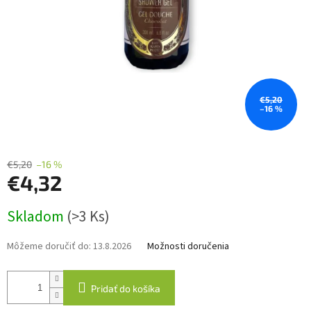
€5,20
–16 %
€5,20
–16 %
€4,32
Jednotková
Skladom
(>3 Ks)
cena:
Môžeme doručiť do:
13.8.2026
Možnosti doručenia
Pridať do košíka