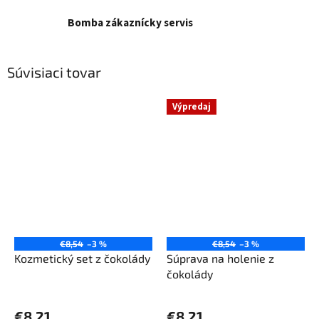
Bomba zákaznícky servis
Súvisiaci tovar
Výpredaj
€8,54
–3 %
€8,54
–3 %
Kozmetický set z čokolády
Súprava na holenie z
čokolády
€8,21
€8,21