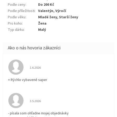
Podle ceny
:
Do 200 Kč
Podle příležitosti
:
Valentýn, Výročí
Podle věku
:
Mladé ženy, Starší ženy
Pro koho
:
Žena
Typ dárku
:
Malý
Hodnotenie obchodu je 5 z 5 hviezdičiek.
1.6.2026
+ Rýchlo vybavené super
Hodnotenie obchodu je 3 z 5 hviezdičiek.
3.5.2026
- písala som ohľadne mojej objednávky