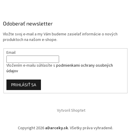
á
p
ä
Odoberať newsletter
t
i
Vložte svoj e-mail a my Vám budeme zasielať informácie o nových
e
produktoch na našom e-shope.
Email
Vložením e-mailu súhlasíte s
podmienkami ochrany osobných
údajov
PRIHLÁSIŤ SA
Vytvoril Shoptet
Copyright 2026
aDarceky.sk
. Všetky práva vyhradené.