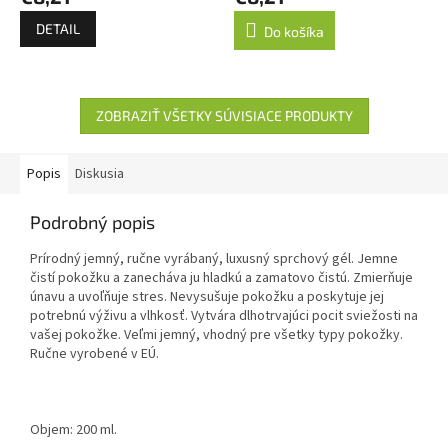
DETAIL
Do košíka
ZOBRAZIŤ VŠETKY SÚVISIACE PRODUKTY
Popis
Diskusia
Podrobný popis
Prírodný jemný, ručne vyrábaný, luxusný sprchový gél. Jemne
čistí pokožku a zanecháva ju hladkú a zamatovo čistú. Zmierňuje
únavu a uvoľňuje stres. Nevysušuje pokožku a poskytuje jej
potrebnú výživu a vlhkosť. Vytvára dlhotrvajúci pocit sviežosti na
vašej pokožke. Veľmi jemný, vhodný pre všetky typy pokožky.
Ručne vyrobené v EÚ.
Objem: 200 ml.