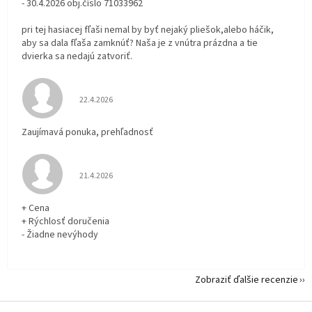
- 30.4.2026 obj.číslo 71033962
pri tej hasiacej fľaši nemal by byť nejaký pliešok,alebo háčik,
aby sa dala fľaša zamknúť? Naša je z vnútra prázdna a tie
dvierka sa nedajú zatvoriť.
Hodnotenie obchodu je 5 z 5 hviezdičiek.
22.4.2026
Zaujímavá ponuka, prehľadnosť
Hodnotenie obchodu je 5 z 5 hviezdičiek.
21.4.2026
+ Cena
+ Rýchlosť doručenia
- Žiadne nevýhody
Zobraziť ďalšie recenzie
Z