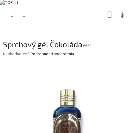
Prejsť
NÁKUP
na
obsah
KOŠÍK
Sprchový gél Čokoláda
6663
Priemerné
Neohodnotené
Podrobnosti hodnotenia
hodnotenie
produktu
je
0,0
z
5
hviezdičiek.