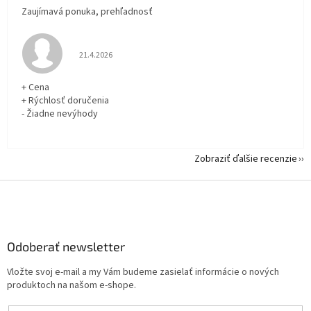
Zaujímavá ponuka, prehľadnosť
Hodnotenie obchodu je 5 z 5 hviezdičiek.
21.4.2026
+ Cena
+ Rýchlosť doručenia
- Žiadne nevýhody
Zobraziť ďalšie recenzie
Z
á
p
ä
Odoberať newsletter
t
i
Vložte svoj e-mail a my Vám budeme zasielať informácie o nových
e
produktoch na našom e-shope.