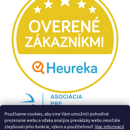
Používame cookies, aby sme Vám umožnili pohodlné
prezeranie webu a vďaka analýze prevádzky webu neustále
zlepšovali jeho funkcie, výkon a použiteľnosť.
Viac informácií