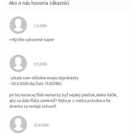
Hodnotenie obchodu je 5 z 5 hviezdičiek.
1.6.2026
+ Rýchlo vybavené super
Hodnotenie obchodu je 3 z 5 hviezdičiek.
3.5.2026
- písala som ohľadne mojej objednávky
- 30.4.2026 obj.číslo 71033962
pri tej hasiacej fľaši nemal by byť nejaký pliešok,alebo háčik,
aby sa dala fľaša zamknúť? Naša je z vnútra prázdna a tie
dvierka sa nedajú zatvoriť.
Hodnotenie obchodu je 5 z 5 hviezdičiek.
22.4.2026