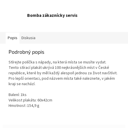
Bomba zákaznícky servis
Popis
Diskusia
Podrobný popis
Stírejte políčka s nápady, na která místa se musíte vydat.
Tento stírací plakát ukrývá 100 nejkrásnějších míst v České
republice, které by měl každý alespoň jednou za život navštívit.
Pro lepší orientaci, pod názvem místa také naleznete, v jakém
kraji se nachází.
Balení: 1ks
Velikost plakátu: 60x42cm
Hmotnost :154,9 g