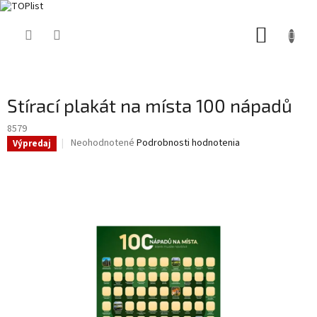
Prejsť
NÁKUP
na
obsah
KOŠÍK
Stírací plakát na místa 100 nápadů
8579
Priemerné
Neohodnotené
Podrobnosti hodnotenia
Výpredaj
hodnotenie
produktu
je
0,0
z
5
hviezdičiek.