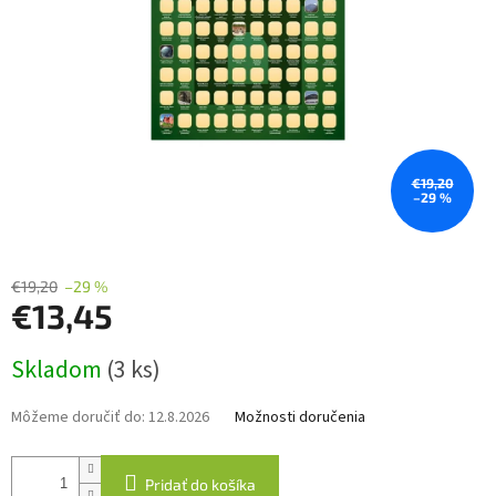
€19,20
–29 %
€19,20
–29 %
€13,45
Jednotková
Skladom
(3 ks)
cena:
Môžeme doručiť do:
12.8.2026
Možnosti doručenia
Pridať do košíka