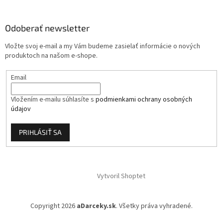
p
ä
Odoberať newsletter
t
i
Vložte svoj e-mail a my Vám budeme zasielať informácie o nových
e
produktoch na našom e-shope.
Email
Vložením e-mailu súhlasíte s
podmienkami ochrany osobných
údajov
PRIHLÁSIŤ SA
Vytvoril Shoptet
Copyright 2026
aDarceky.sk
. Všetky práva vyhradené.