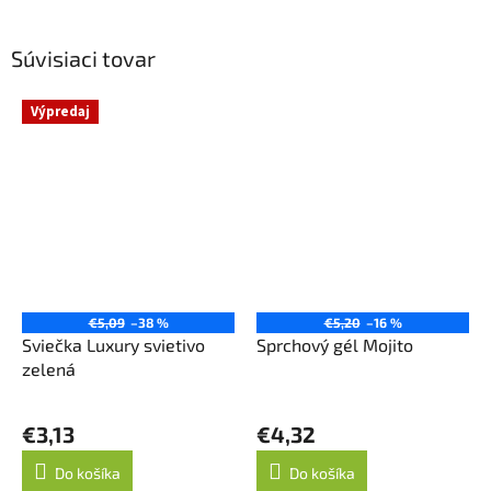
Súvisiaci tovar
Výpredaj
€5,09
–38 %
€5,20
–16 %
Sviečka Luxury svietivo
Sprchový gél Mojito
zelená
€3,13
€4,32
Do košíka
Do košíka