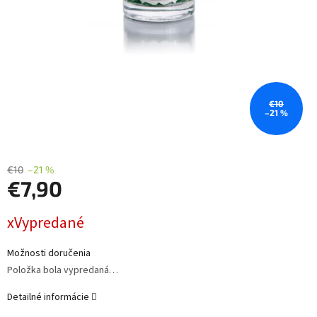
€10
–21 %
€10
–21 %
€7,90
Jednotková
xVypredané
cena:
Možnosti doručenia
Položka bola vypredaná…
Detailné informácie