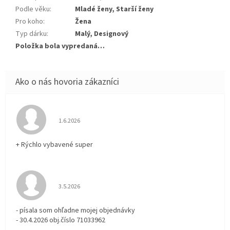
Podle věku
:
Mladé ženy, Starší ženy
Pro koho
:
Žena
Typ dárku
:
Malý, Designový
Položka bola vypredaná…
Hodnotenie obchodu je 5 z 5 hviezdičiek.
1.6.2026
+ Rýchlo vybavené super
Hodnotenie obchodu je 3 z 5 hviezdičiek.
3.5.2026
- písala som ohľadne mojej objednávky
- 30.4.2026 obj.číslo 71033962