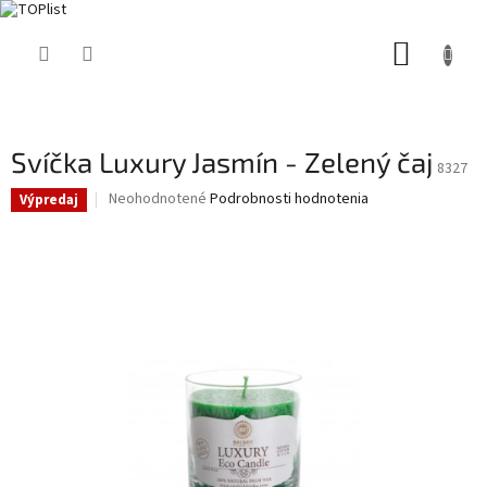
Prejsť
NÁKUP
na
obsah
KOŠÍK
Svíčka Luxury Jasmín - Zelený čaj
8327
Priemerné
Neohodnotené
Podrobnosti hodnotenia
Výpredaj
hodnotenie
produktu
je
0,0
z
5
hviezdičiek.