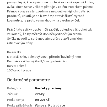
palmy olejné, která původně pochází ze zemí západní Afriky,
avšak dnes se ve velkém pěstuje v celém tropickém pásmu.
Palmový olej se stal z jedním z nejpoužívanějších rostliných
produktů, uplatňuje se hlavně v potravinářství, výrobě
kosmetiky, je proto velmi vhodný na výrobu svíček.
Právě tyto svíčky byste měli zapálit, pokud je váš pokoj tak
velkolepý, že by měl být doplněn jedinečným aroma.
Svíčka navodí tu správnou atmosféru a zpříjemní den
rafinovanými tóny.
Balení:1ks
Materiál: sklo, palmový vosk, přírodní bavlněný knot
Rozměry svíčky: výška 8,5cm , průměr 7cm
Barva: zelená
100%ruční práce
Dodatočné parametre
Kategória
:
Darčeky pre ženy
Záruka
:
2 roky
Podle ceny
:
Do 200 Kč
Podle příležitosti
:
Vánoce, Kolaudace