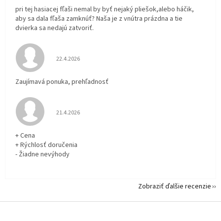
pri tej hasiacej fľaši nemal by byť nejaký pliešok,alebo háčik,
aby sa dala fľaša zamknúť? Naša je z vnútra prázdna a tie
dvierka sa nedajú zatvoriť.
Hodnotenie obchodu je 5 z 5 hviezdičiek.
22.4.2026
Zaujímavá ponuka, prehľadnosť
Hodnotenie obchodu je 5 z 5 hviezdičiek.
21.4.2026
+ Cena
+ Rýchlosť doručenia
- Žiadne nevýhody
Zobraziť ďalšie recenzie
Z
á