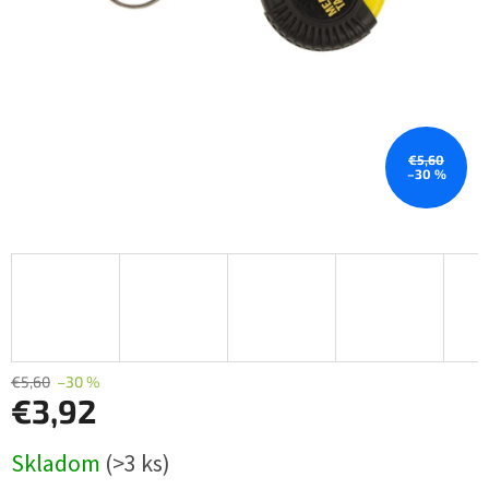
€5,60
–30 %
€5,60
–30 %
€3,92
Jednotková
Skladom
(>3 ks)
cena: