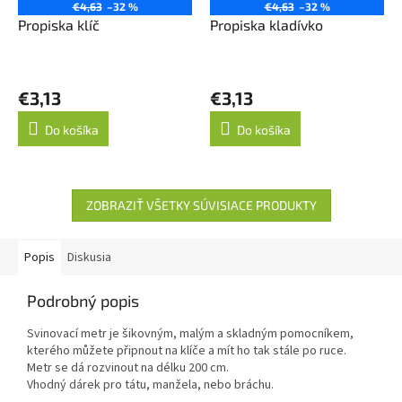
€4,63
–32 %
€4,63
–32 %
Propiska klíč
Propiska kladívko
€3,13
€3,13
Do košíka
Do košíka
ZOBRAZIŤ VŠETKY SÚVISIACE PRODUKTY
Popis
Diskusia
Podrobný popis
Svinovací metr je šikovným, malým a skladným pomocníkem,
kterého můžete připnout na klíče a mít ho tak stále po ruce.
Metr se dá rozvinout na délku 200 cm.
Vhodný dárek pro tátu, manžela, nebo bráchu.