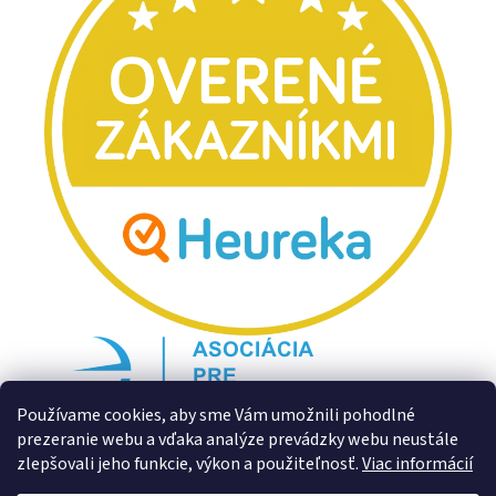
Používame cookies, aby sme Vám umožnili pohodlné
prezeranie webu a vďaka analýze prevádzky webu neustále
zlepšovali jeho funkcie, výkon a použiteľnosť.
Viac informácií