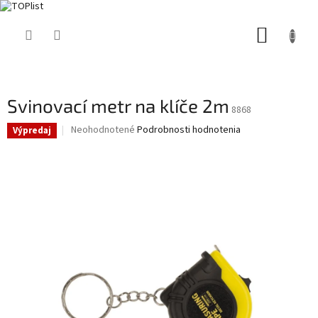
Prejsť
NÁKUP
na
obsah
KOŠÍK
Svinovací metr na klíče 2m
8868
Priemerné
Neohodnotené
Podrobnosti hodnotenia
Výpredaj
hodnotenie
produktu
je
0,0
z
5
hviezdičiek.