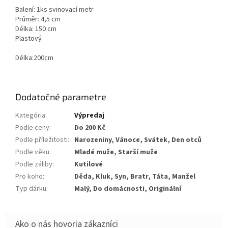
Balení: 1ks svinovací metr
Průměr: 4,5 cm
Délka: 150 cm
Plastový
Délka:200cm
Dodatočné parametre
Kategória
:
Výpredaj
Podle ceny
:
Do 200 Kč
Podle příležitosti
:
Narozeniny, Vánoce, Svátek, Den otců
Podle věku
:
Mladé muže, Starší muže
Podle záliby
:
Kutilové
Pro koho
:
Děda, Kluk, Syn, Bratr, Táta, Manžel
Typ dárku
:
Malý, Do domácnosti, Originální