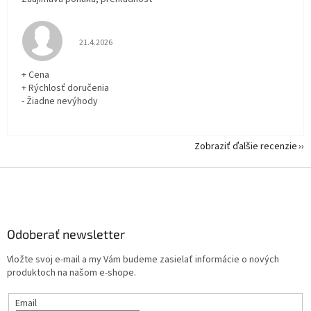
Hodnotenie obchodu je 5 z 5 hviezdičiek.
21.4.2026
+ Cena
+ Rýchlosť doručenia
- Žiadne nevýhody
Zobraziť ďalšie recenzie
Z
á
p
ä
Odoberať newsletter
t
i
Vložte svoj e-mail a my Vám budeme zasielať informácie o nových
e
produktoch na našom e-shope.
Email