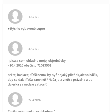
Hodnotenie obchodu je 5 z 5 hviezdičiek.
1.6.2026
+ Rýchlo vybavené super
Hodnotenie obchodu je 3 z 5 hviezdičiek.
3.5.2026
- písala som ohľadne mojej objednávky
- 30.4.2026 obj.číslo 71033962
pri tej hasiacej fľaši nemal by byť nejaký pliešok,alebo háčik,
aby sa dala fľaša zamknúť? Naša je z vnútra prázdna a tie
dvierka sa nedajú zatvoriť.
Hodnotenie obchodu je 5 z 5 hviezdičiek.
22.4.2026
Zaujímavá ponuka, prehľadnosť