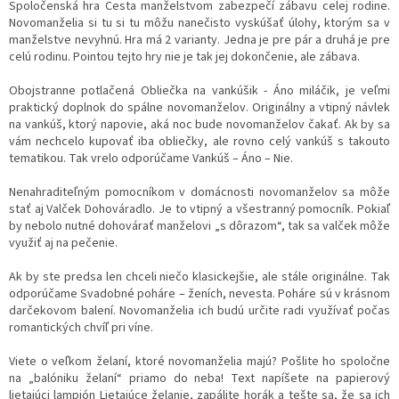
Spoločenská hra Cesta manželstvom zabezpečí zábavu celej rodine.
Novomanželia si tu si tu môžu nanečisto vyskúšať úlohy, ktorým sa v
manželstve nevyhnú. Hra má 2 varianty. Jedna je pre pár a druhá je pre
celú rodinu. Pointou tejto hry nie je tak jej dokončenie, ale zábava.
Obojstranne potlačená Obliečka na vankúšik - Áno miláčik, je veľmi
praktický doplnok do spálne novomanželov. Originálny a vtipný návlek
na vankúš, ktorý napovie, aká noc bude novomanželov čakať. Ak by sa
vám nechcelo kupovať iba obliečky, ale rovno celý vankúš s takouto
tematikou. Tak vrelo odporúčame Vankúš – Áno – Nie.
Nenahraditeľným pomocníkom v domácnosti novomanželov sa môže
stať aj Valček Dohováradlo. Je to vtipný a všestranný pomocník. Pokiaľ
by nebolo nutné dohovárať manželovi „s dôrazom“, tak sa valček môže
využiť aj na pečenie.
Ak by ste predsa len chceli niečo klasickejšie, ale stále originálne. Tak
odporúčame Svadobné poháre – ženích, nevesta. Poháre sú v krásnom
darčekovom balení. Novomanželia ich budú určite radi využívať počas
romantických chvíľ pri víne.
Viete o veľkom želaní, ktoré novomanželia majú? Pošlite ho spoločne
na „balóniku želaní“ priamo do neba! Text napíšete na papierový
lietajúci lampión Lietajúce želanie, zapálite horák a tešte sa, že sa ich