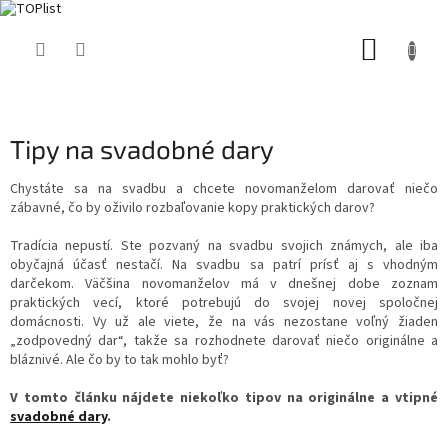
Prejsť
NÁKUP
na
obsah
KOŠÍK
Tipy na svadobné dary
Chystáte sa na svadbu a chcete novomanželom darovať niečo
zábavné, čo by oživilo rozbaľovanie kopy praktických darov?
Tradícia nepustí. Ste pozvaný na svadbu svojich známych, ale iba
obyčajná účasť nestačí. Na svadbu sa patrí prísť aj s vhodným
darčekom. Väčšina novomanželov má v dnešnej dobe zoznam
praktických vecí, ktoré potrebujú do svojej novej spoločnej
domácnosti. Vy už ale viete, že na vás nezostane voľný žiaden
„zodpovedný dar“, takže sa rozhodnete darovať niečo originálne a
bláznivé. Ale čo by to tak mohlo byť?
V tomto článku nájdete niekoľko tipov na originálne a vtipné
svadobné dary
.