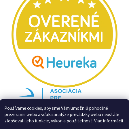
Používame cookies, aby sme Vám umožnili pohodlné
prezeranie webu a vďaka analýze prevádzky webu neustále
zlepšovali jeho funkcie, výkon a použiteľnosť.
Viac informácií