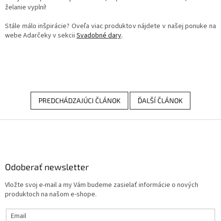
želanie vyplní!
Stále málo inšpirácie? Oveľa viac produktov nájdete v našej ponuke na
webe Adarčeky v sekcii
Svadobné dary
.
PREDCHÁDZAJÚCI ČLÁNOK
ĎALŠÍ ČLÁNOK
Z
á
p
ä
Odoberať newsletter
t
i
Vložte svoj e-mail a my Vám budeme zasielať informácie o nových
e
produktoch na našom e-shope.
Email