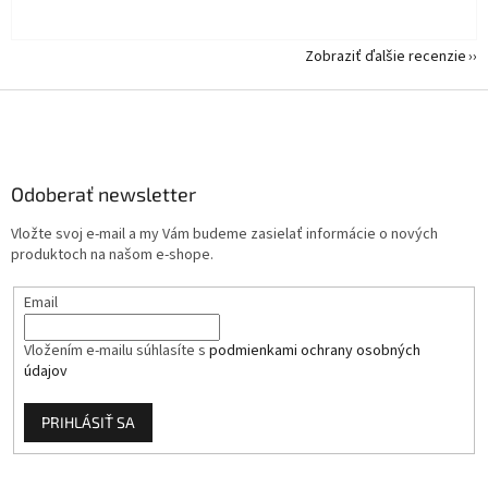
Zobraziť ďalšie recenzie
Z
á
p
ä
Odoberať newsletter
t
i
Vložte svoj e-mail a my Vám budeme zasielať informácie o nových
e
produktoch na našom e-shope.
Email
Vložením e-mailu súhlasíte s
podmienkami ochrany osobných
údajov
PRIHLÁSIŤ SA