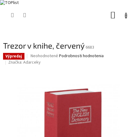
Prejsť
NÁKUP
na
obsah
KOŠÍK
Trezor v knihe, červený
6683
Priemerné
Neohodnotené
Podrobnosti hodnotenia
Výpredaj
hodnotenie
Značka:
Adarceky
produktu
je
0,0
z
5
hviezdičiek.