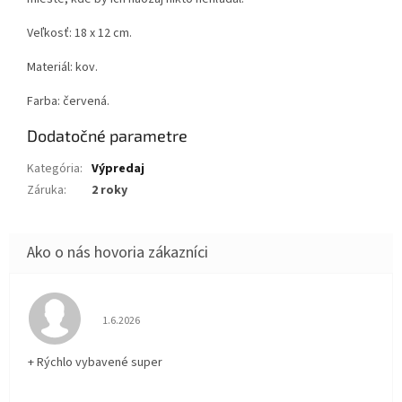
Veľkosť: 18 x 12 cm.
Materiál: kov.
Farba: červená.
Dodatočné parametre
Kategória
:
Výpredaj
Záruka
:
2 roky
Hodnotenie obchodu je 5 z 5 hviezdičiek.
1.6.2026
+ Rýchlo vybavené super