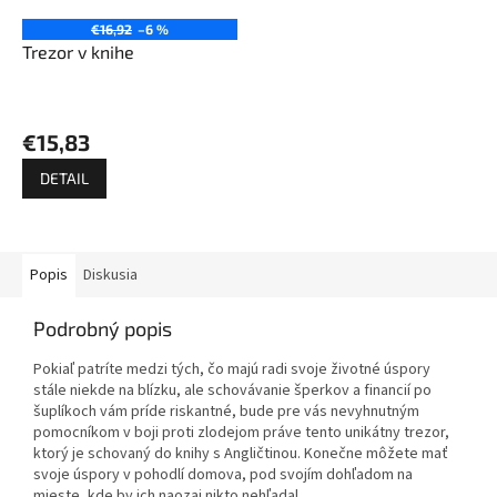
€16,92
–6 %
Trezor v knihe
Priemerné
hodnotenie
€15,83
produktu
je
DETAIL
5,0
z
5
hviezdičiek.
Popis
Diskusia
Podrobný popis
Pokiaľ patríte medzi tých, čo majú radi svoje životné úspory
stále niekde na blízku, ale schovávanie šperkov a financií po
šuplíkoch vám príde riskantné, bude pre vás nevyhnutným
pomocníkom v boji proti zlodejom práve tento unikátny trezor,
ktorý je schovaný do knihy s Angličtinou. Konečne môžete mať
svoje úspory v pohodlí domova, pod svojím dohľadom na
mieste, kde by ich naozaj nikto nehľadal.