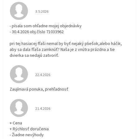
Hodnotenie obchodu je 3 z 5 hviezdičiek.
3.5.2026
- písala som ohľadne mojej objednávky
- 30.4.2026 obj.číslo 71033962
pri tej hasiacej fľaši nemal by byť nejaký pliešok,alebo háčik,
aby sa dala fľaša zamknúť? Naša je z vnútra prázdna a tie
dvierka sa nedajú zatvoriť.
Hodnotenie obchodu je 5 z 5 hviezdičiek.
22.4.2026
Zaujímavá ponuka, prehľadnosť
Hodnotenie obchodu je 5 z 5 hviezdičiek.
21.4.2026
+ Cena
+ Rýchlosť doručenia
- Žiadne nevýhody