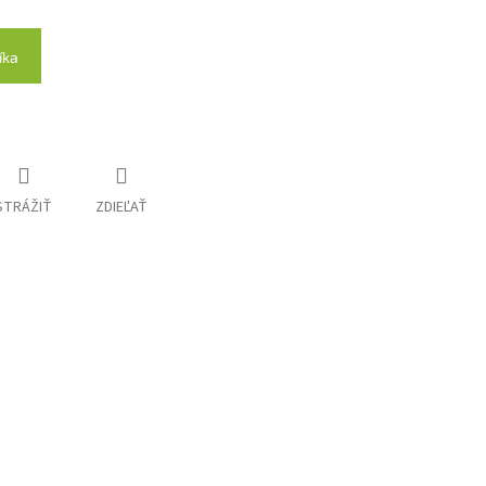
íka
STRÁŽIŤ
ZDIEĽAŤ