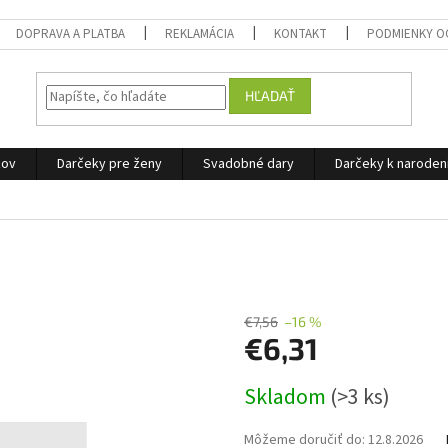
DOPRAVA A PLATBA
REKLAMÁCIA
KONTAKT
PODMIENKY O
HĽADAŤ
žov
Darčeky pre ženy
Svadobné dary
Darčeky k narode
€7,56
–16 %
€6,31
Jednotková
Skladom
(>3 ks)
cena:
Môžeme doručiť do:
12.8.2026