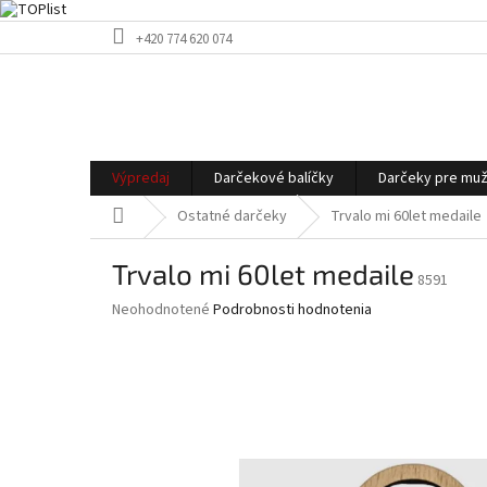
Prejsť
+420 774 620 074
na
obsah
Výpredaj
Darčekové balíčky
Darčeky pre mu
Domov
Ostatné darčeky
Trvalo mi 60let medaile
Trvalo mi 60let medaile
8591
Priemerné
Neohodnotené
Podrobnosti hodnotenia
hodnotenie
produktu
je
0,0
z
5
hviezdičiek.