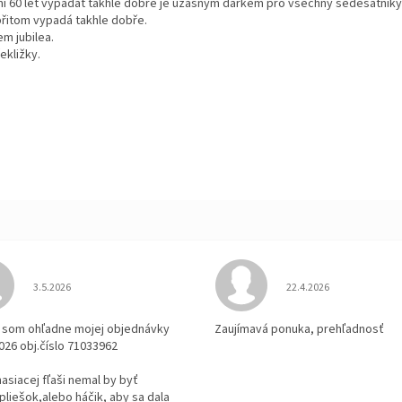
i 60 let vypadat takhle dobře je úžasným dárkem pro všechny šedesátníky
přitom vypadá takhle dobře.
em jubilea.
ekližky.
Hodnotenie obchodu je 3 z 5 hviezdičiek.
Hodnotenie obchodu je
3.5.2026
22.4.2026
la som ohľadne mojej objednávky
Zaujímavá ponuka, prehľadnosť
2026 obj.číslo 71033962
 hasiacej fľaši nemal by byť
pliešok,alebo háčik, aby sa dala