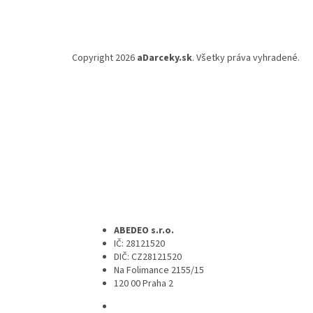
Copyright 2026
aDarceky.sk
. Všetky práva vyhradené.
ABEDEO s.r.o.
IČ: 28121520
DIČ: CZ28121520
Na Folimance 2155/15
120 00 Praha 2