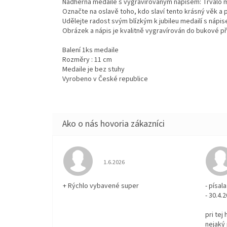
Nádherná medaile s vygravírovaným nápisem: Trvalo m
Označte na oslavě toho, kdo slaví tento krásný věk a 
Udělejte radost svým blízkým k jubileu medailí s nápis
Obrázek a nápis je kvalitně vygravírován do bukové př
Balení 1ks medaile
Rozměry : 11 cm
Medaile je bez stuhy
Vyrobeno v České republice
Hodnotenie obchodu je 5 z 5 hviezdičiek.
1.6.2026
+ Rýchlo vybavené super
- písa
- 30.4.
pri tej
nejaký 