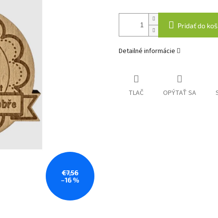
Pridať do koš
Detailné informácie
TLAČ
OPÝTAŤ SA
€7,56
–16 %