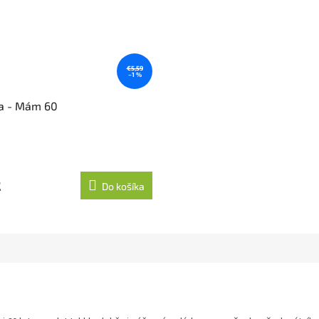
€5,59
–1 %
a - Mám 60
2
Do košíka