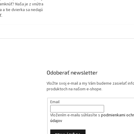
amknúť? Naša je z vnútra
 a tie dvierka sa nedajú
ť.
Odoberať newsletter
Vložte svoj e-mail a my Vám budeme zasielať in
produktoch na našom e-shope.
Email
Vložením e-mailu súhlasíte s
podmienkami och
údajov