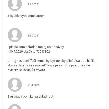
Hodnotenie obchodu je 5 z 5 hviezdičiek.
1.6.2026
+ Rýchlo vybavené super
Hodnotenie obchodu je 3 z 5 hviezdičiek.
3.5.2026
- písala som ohľadne mojej objednávky
- 30.4.2026 obj.číslo 71033962
pri tej hasiacej fľaši nemal by byť nejaký pliešok,alebo háčik,
aby sa dala fľaša zamknúť? Naša je z vnútra prázdna a tie
dvierka sa nedajú zatvoriť.
Hodnotenie obchodu je 5 z 5 hviezdičiek.
22.4.2026
Zaujímavá ponuka, prehľadnosť