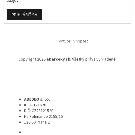
údajov
PRIHLÁSIŤ SA
Vytvoril Shoptet
Copyright 2026
aDarceky.sk
. Všetky práva vyhradené.
ABEDEO s.r.o.
IČ: 28121520
DIČ: CZ28121520
Na Folimance 2155/15
120 00 Praha 2