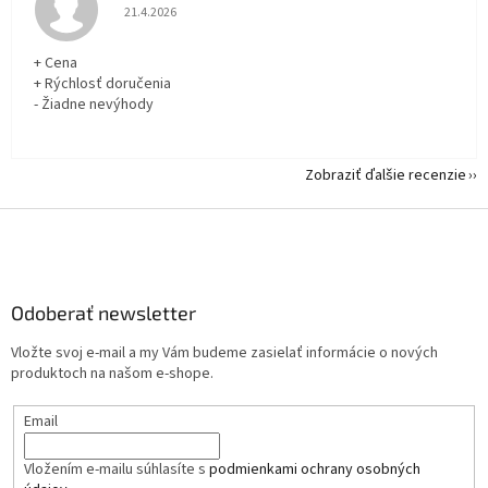
Hodnotenie obchodu je 5 z 5 hviezdičiek.
21.4.2026
+ Cena
+ Rýchlosť doručenia
- Žiadne nevýhody
Zobraziť ďalšie recenzie
Z
á
p
ä
Odoberať newsletter
t
i
Vložte svoj e-mail a my Vám budeme zasielať informácie o nových
e
produktoch na našom e-shope.
Email
Vložením e-mailu súhlasíte s
podmienkami ochrany osobných