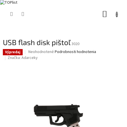
Prejsť
NÁKUP
na
obsah
KOŠÍK
USB flash disk pištoľ
3020
Priemerné
Neohodnotené
Podrobnosti hodnotenia
Výpredaj
hodnotenie
Značka:
Adarceky
produktu
je
0,0
z
5
hviezdičiek.