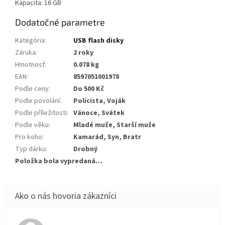
Kapacita: 16 GB
Dodatočné parametre
Kategória
:
USB flash disky
Záruka
:
2 roky
Hmotnosť
:
0.078 kg
EAN
:
8597051001978
Podle ceny
:
Do 500 Kč
Podle povolání
:
Policista, Voják
Podle příležitosti
:
Vánoce, Svátek
Podle věku
:
Mladé muže, Starší muže
Pro koho
:
Kamarád, Syn, Bratr
Typ dárku
:
Drobný
Položka bola vypredaná…