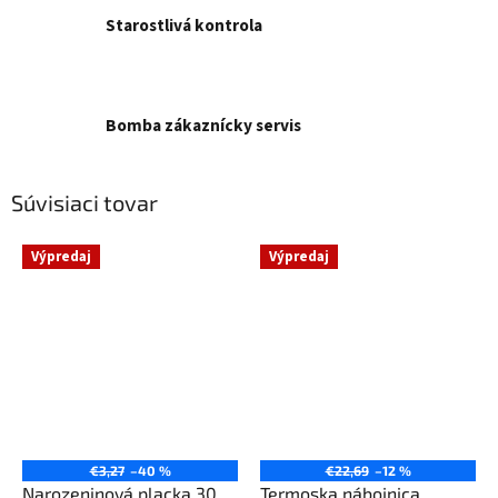
Starostlivá kontrola
Bomba zákaznícky servis
Súvisiaci tovar
Výpredaj
Výpredaj
€3,27
–40 %
€22,69
–12 %
Narozeninová placka 30
Termoska nábojnica