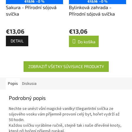
€13,16
–0 %
€13,16
–0 %
Sakura - Přírodní sójová
Bylinková zahrada -
svíčka
Přírodní sójová svíčka
€13,06
€13,06
DETAIL
Do košíka
ZOBRAZIŤ VŠETKY SÚVISIACE PRODUKTY
Popis
Diskusia
Podrobný popis
Nechte se unést vůní magické vanilky! Elegantntní svíčka ze
sójového vosku vám příjemně provoní celý byt, hořet vydrží až
50 hodin.
Každou svíčku vyrábíme ručně, stejně tak i naše dřevěné knoty,
které při hoření příjemě paskají.