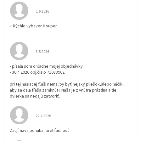
Hodnotenie obchodu je 5 z 5 hviezdičiek.
1.6.2026
+ Rýchlo vybavené super
Hodnotenie obchodu je 3 z 5 hviezdičiek.
3.5.2026
- písala som ohľadne mojej objednávky
- 30.4.2026 obj.číslo 71033962
pri tej hasiacej fľaši nemal by byť nejaký pliešok,alebo háčik,
aby sa dala fľaša zamknúť? Naša je z vnútra prázdna a tie
dvierka sa nedajú zatvoriť.
Hodnotenie obchodu je 5 z 5 hviezdičiek.
22.4.2026
Zaujímavá ponuka, prehľadnosť