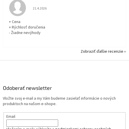
Hodnotenie obchodu je 5 z 5 hviezdičiek.
21.4.2026
+ Cena
+ Rýchlosť doručenia
- Žiadne nevýhody
Zobraziť ďalšie recenzie
Z
á
p
ä
Odoberať newsletter
t
i
Vložte svoj e-mail a my Vám budeme zasielať informácie o nových
e
produktoch na našom e-shope.
Email