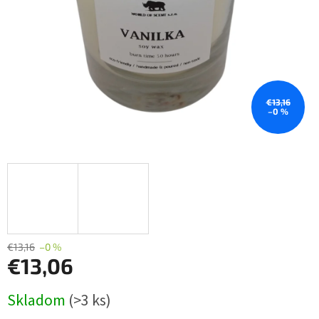
€13,16
–0 %
€13,16
–0 %
€13,06
Jednotková
Skladom
(>3 ks)
cena: