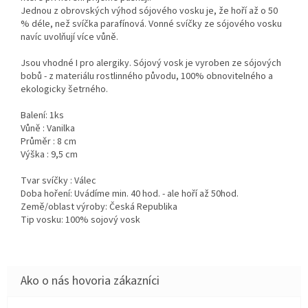
Jednou z obrovských výhod sójového vosku je, že hoří až o 50
% déle, než svíčka parafínová. Vonné svíčky ze sójového vosku
navíc uvolňují více vůně.
Jsou vhodné I pro alergiky. Sójový vosk je vyroben ze sójových
bobů - z materiálu rostlinného původu, 100% obnovitelného a
ekologicky šetrného.
Balení: 1ks
Vůně : Vanilka
Průměr : 8 cm
Výška : 9,5 cm
Tvar svíčky : Válec
Doba hoření: Uvádíme min. 40 hod. - ale hoří až 50hod.
Země/oblast výroby: Česká Republika
Tip vosku: 100% sojový vosk