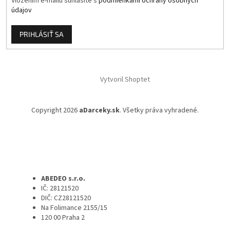
Vložením e-mailu súhlasíte s
podmienkami ochrany osobných
údajov
PRIHLÁSIŤ SA
Vytvoril Shoptet
Copyright 2026
aDarceky.sk
. Všetky práva vyhradené.
ABEDEO s.r.o.
IČ: 28121520
DIČ: CZ28121520
Na Folimance 2155/15
120 00 Praha 2