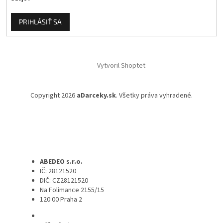
PRIHLÁSIŤ SA
Vytvoril Shoptet
Copyright 2026
aDarceky.sk
. Všetky práva vyhradené.
ABEDEO s.r.o.
IČ: 28121520
DIČ: CZ28121520
Na Folimance 2155/15
120 00 Praha 2