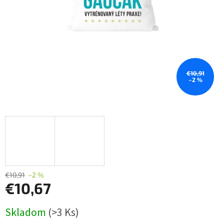
€10,91
–2 %
€10,91
–2 %
€10,67
Jednotková
Skladom
(>3 Ks)
cena: