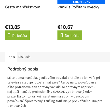
€10,91
–2 %
Cesta manželstvom
Vankúš Počítam ovečky
€13,85
€10,67
Do košíka
Do košíka
Popis
Diskusia
Podrobný popis
Máte doma manžela, gaučového povaľača? Stále sa len váľa pri
televízii a sleduje futbal s fliaš piva? Asi by na to povaľovanie
ešte potreboval ten správny vankúš so správnym nápisom -
Najlepší manžel, profesionálny GAUČÁK vytrénovaný rokmi
praxe! Na tomto vankúši sa stane majstrom v gaučovom
povaľovaní. Šport zvaný gaučing totiž nie je pre každého, iba pre
trénovaných.