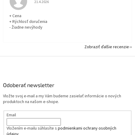
Hodnotenie obchodu je 5 z 5 hviezdičiek.
21.4.2026
+ Cena
+ Rýchlosť doručenia
- Žiadne nevýhody
Zobraziť ďalšie recenzie
Z
á
p
ä
Odoberať newsletter
t
i
Vložte svoj e-mail a my Vám budeme zasielať informácie o nových
e
produktoch na našom e-shope.
Email
Vložením e-mailu súhlasíte s
podmienkami ochrany osobných
údajov