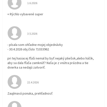
Hodnotenie obchodu je 5 z 5 hviezdičiek.
1.6.2026
+ Rýchlo vybavené super
Hodnotenie obchodu je 3 z 5 hviezdičiek.
3.5.2026
- písala som ohľadne mojej objednávky
- 30.4.2026 obj.číslo 71033962
pri tej hasiacej fľaši nemal by byť nejaký pliešok,alebo háčik,
aby sa dala fľaša zamknúť? Naša je z vnútra prázdna a tie
dvierka sa nedajú zatvoriť.
Hodnotenie obchodu je 5 z 5 hviezdičiek.
22.4.2026
Zaujímavá ponuka, prehľadnosť