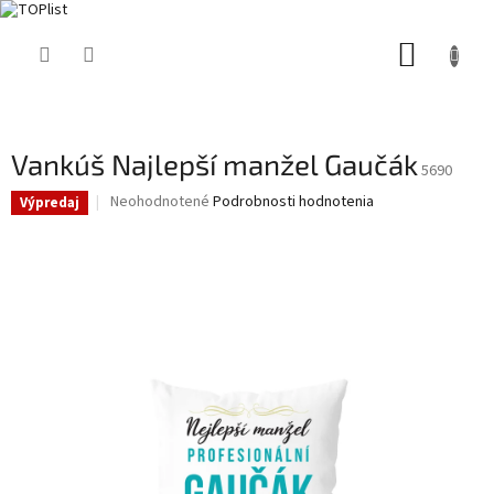
Prejsť
NÁKUP
na
obsah
KOŠÍK
Vankúš Najlepší manžel Gaučák
5690
Priemerné
Neohodnotené
Podrobnosti hodnotenia
Výpredaj
hodnotenie
produktu
je
0,0
z
5
hviezdičiek.