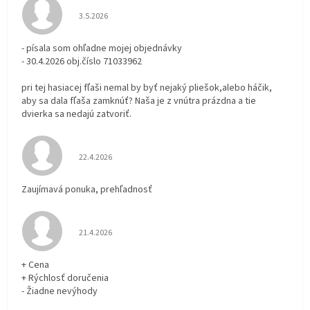
Hodnotenie obchodu je 3 z 5 hviezdičiek.
3.5.2026
- písala som ohľadne mojej objednávky
- 30.4.2026 obj.číslo 71033962
pri tej hasiacej fľaši nemal by byť nejaký pliešok,alebo háčik,
aby sa dala fľaša zamknúť? Naša je z vnútra prázdna a tie
dvierka sa nedajú zatvoriť.
Hodnotenie obchodu je 5 z 5 hviezdičiek.
22.4.2026
Zaujímavá ponuka, prehľadnosť
Hodnotenie obchodu je 5 z 5 hviezdičiek.
21.4.2026
+ Cena
+ Rýchlosť doručenia
- Žiadne nevýhody