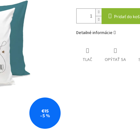
Pridať do koš
Detailné informácie
TLAČ
OPÝTAŤ SA
€15
–5 %