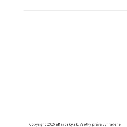
Z
á
p
ä
t
i
e
Copyright 2026
aDarceky.sk
. Všetky práva vyhradené.