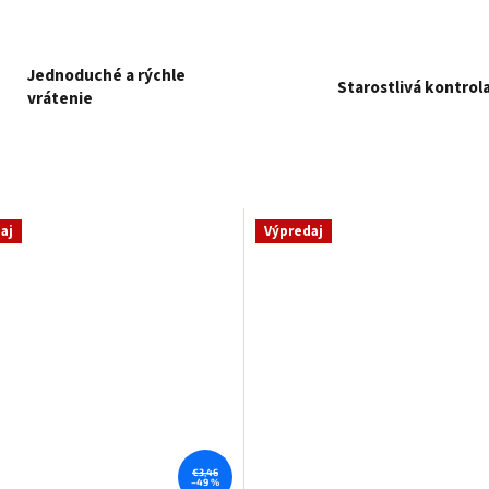
Jednoduché a rýchle
Starostlivá kontrol
vrátenie
aj
Výpredaj
€3,46
–49 %