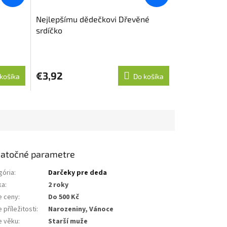
Nejlepšímu dědečkovi Dřevěné
srdíčko
€3,92
košíka
Do košíka
atočné parametre
gória
:
Darčeky pre deda
ka
:
2 roky
e ceny
:
Do 500 Kč
 příležitosti
:
Narozeniny, Vánoce
e věku
:
Starší muže