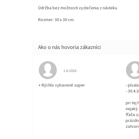
Údržba bez možnosti vyzlečenia z návleku.
Rozmer: 30 x 30 cm.
Hodnotenie obchodu je 5 z 5 hviezdičiek.
1.6.2026
+ Rýchlo vybavené super
- písa
- 30.4.
pri tej
nejaký 
fľaša z
prázdna
zatvori