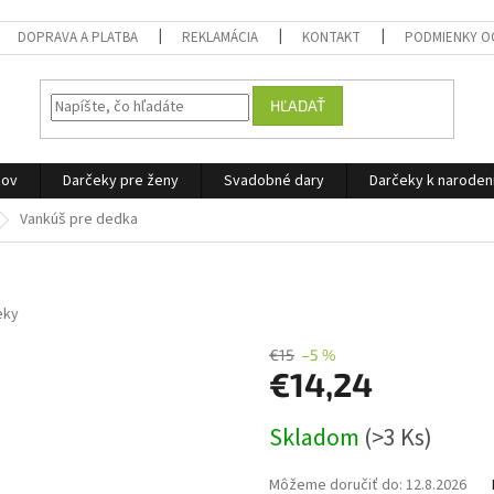
DOPRAVA A PLATBA
REKLAMÁCIA
KONTAKT
PODMIENKY O
HĽADAŤ
žov
Darčeky pre ženy
Svadobné dary
Darčeky k narode
Vankúš pre dedka
eky
€15
–5 %
€14,24
Jednotková
Skladom
(>3 Ks)
cena:
Môžeme doručiť do:
12.8.2026