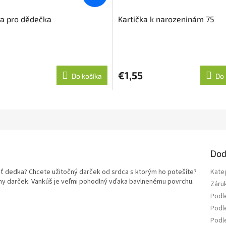
ka pro dědečka
Kartička k narozeninám 75
€1,55
Do košíka
Do 
Dod
ť dedka? Chcete užitočný darček od srdca s ktorým ho potešíte?
Kate
lny darček. Vankúš je veľmi pohodlný vďaka bavlnenému povrchu.
Záru
Podl
Podle
Podl