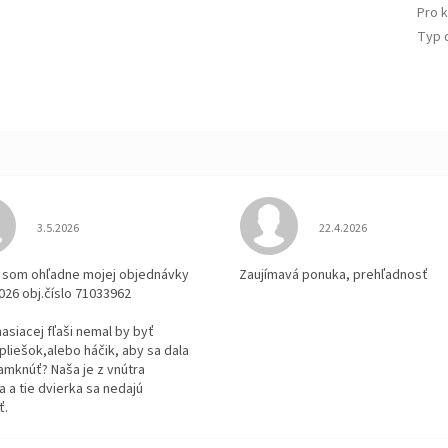
Pro 
Typ 
Hodnotenie obchodu je 3 z 5 hviezdičiek.
Hodnotenie obchodu je
3.5.2026
22.4.2026
la som ohľadne mojej objednávky
Zaujímavá ponuka, prehľadnosť
2026 obj.číslo 71033962
 hasiacej fľaši nemal by byť
pliešok,alebo háčik, aby sa dala
amknúť? Naša je z vnútra
 a tie dvierka sa nedajú
ť.