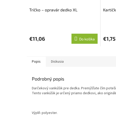
Tričko – opravár dedko XL
Kartič
Priemerné
hodnotenie
produktu
€11,06
€1,75
Do košíka
je
5,0
z
5
hviezdičiek.
Popis
Diskusia
Podrobný popis
Darčekový vankúšik pre dedka. Premýšľate čím poteši
Tento vankúšik je určený priamo dedkovi, ako originá
Výplň: polyester.