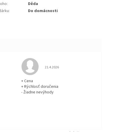
koho
:
Děda
dárku
:
Do domácnosti
 5 z 5 hviezdičiek.
Hodnotenie obchodu je 5 z 5 hviezdičiek.
21.4.2026
+ Cena
+ Rýchlosť doručenia
- Žiadne nevýhody