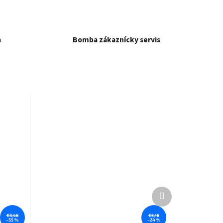
a
Bomba zákaznícky servis
Ďalší
produkt
€3,46
€5,16
–55 %
–24 %