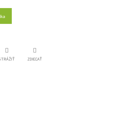
íka
STRÁŽIŤ
ZDIEĽAŤ