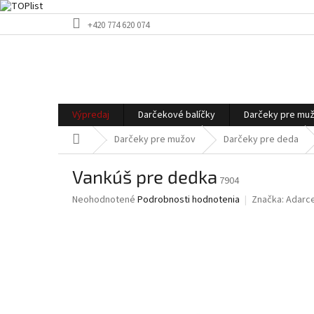
Prejsť
+420 774 620 074
na
obsah
Výpredaj
Darčekové balíčky
Darčeky pre mu
Domov
Darčeky pre mužov
Darčeky pre deda
Vankúš pre dedka
7904
Priemerné
Neohodnotené
Podrobnosti hodnotenia
Značka:
Adarc
hodnotenie
produktu
je
0,0
z
5
hviezdičiek.