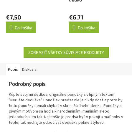
€7,50
€6,71
Do košíka
Do košíka
ZOBRAZIŤ VŠETKY SÚVISIACE PRODUKTY
Popis
Diskusia
Podrobný popis
Kúpte svojmu dedkovi originálne ponožky s vtipným textom
"Nerušte deduška". Ponožiek predsa nie je nikdy dosť a preto by
tieto ponožky nemali chýbať v skrini žiadneho dedka. Ponožky s
pivným motívom sa hodia k narodeninám, meninám alebo
jednoducho len tak. Najlepšie je predsa byť v pokoji a mať nohy v
teple, tak nechajte odpočívať deduška pekne štýlovo.