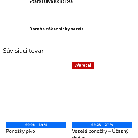
Starostlivá kontrola
Bomba zákaznícky servis
Súvisiaci tovar
Výpredaj
€9,96
–24 %
€9,23
–27 %
Ponožky pivo
Veselé ponožky – Úžasný
dedko