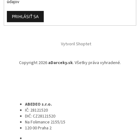
údajov
PRIHLÁSIŤ SA
Vytvoril Shoptet
Copyright 2026
aDarceky.sk
. Všetky práva vyhradené.
ABEDEO s.r.o.
IČ: 28121520
DIČ: CZ28121520
Na Folimance 2155/15
120 00 Praha 2