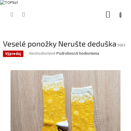
Prejsť
NÁKUP
na
obsah
KOŠÍK
Veselé ponožky Nerušte deduška
5683
Priemerné
Neohodnotené
Podrobnosti hodnotenia
Výpredaj
hodnotenie
produktu
je
0,0
z
5
hviezdičiek.