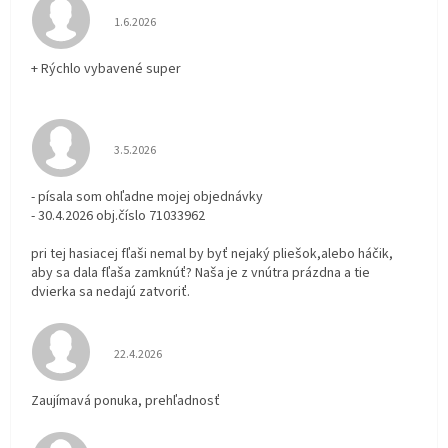
Hodnotenie obchodu je 5 z 5 hviezdičiek.
1.6.2026
+ Rýchlo vybavené super
Hodnotenie obchodu je 3 z 5 hviezdičiek.
3.5.2026
- písala som ohľadne mojej objednávky
- 30.4.2026 obj.číslo 71033962
pri tej hasiacej fľaši nemal by byť nejaký pliešok,alebo háčik,
aby sa dala fľaša zamknúť? Naša je z vnútra prázdna a tie
dvierka sa nedajú zatvoriť.
Hodnotenie obchodu je 5 z 5 hviezdičiek.
22.4.2026
Zaujímavá ponuka, prehľadnosť