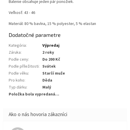
Balenie obsahuje jeden pár ponožiek.
Veľkosť: 43 - 46
Materiál: 80 % bavlna, 15 % polyester, 5 % elastan
Dodatočné parametre
Kategória
:
Výpredaj
Záruka
:
2 roky
Podle ceny
:
Do 200 Kč
Podle příležitosti
:
Svátek
Podle věku
:
Starší muže
Pro koho
:
Děda
Typ dárku
:
Malý
Položka bola vypredaná…