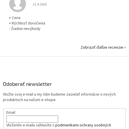
Hodnotenie obchodu je 5 z 5 hviezdičiek.
21.4.2026
+ Cena
+ Rýchlosť doručenia
- Žiadne nevýhody
Zobraziť ďalšie recenzie
Z
á
p
ä
Odoberať newsletter
t
i
Vložte svoj e-mail a my Vám budeme zasielať informácie o nových
e
produktoch na našom e-shope.
Email
Vložením e-mailu súhlasíte s
podmienkami ochrany osobných