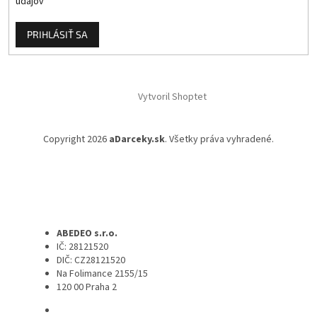
údajov
PRIHLÁSIŤ SA
Vytvoril Shoptet
Copyright 2026
aDarceky.sk
. Všetky práva vyhradené.
ABEDEO s.r.o.
IČ: 28121520
DIČ: CZ28121520
Na Folimance 2155/15
120 00 Praha 2