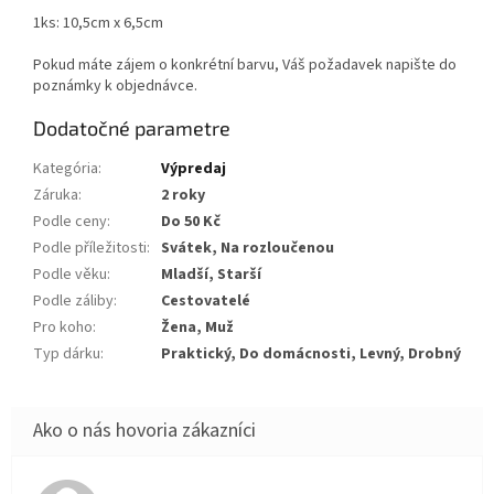
1ks: 10,5cm x 6,5cm
Pokud máte zájem o konkrétní barvu, Váš požadavek napište do
poznámky k objednávce.
Dodatočné parametre
Kategória
:
Výpredaj
Záruka
:
2 roky
Podle ceny
:
Do 50 Kč
Podle příležitosti
:
Svátek, Na rozloučenou
Podle věku
:
Mladší, Starší
Podle záliby
:
Cestovatelé
Pro koho
:
Žena, Muž
Typ dárku
:
Praktický, Do domácnosti, Levný, Drobný