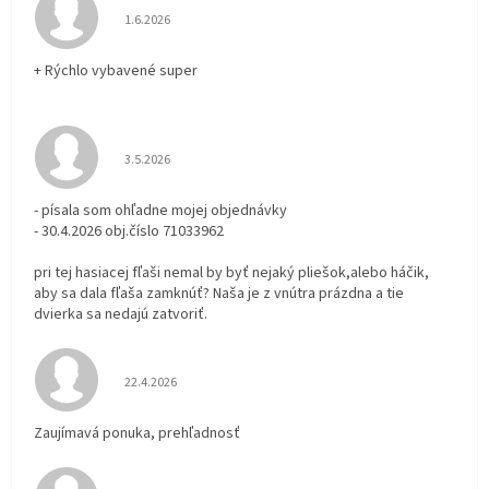
Hodnotenie obchodu je 5 z 5 hviezdičiek.
1.6.2026
+ Rýchlo vybavené super
Hodnotenie obchodu je 3 z 5 hviezdičiek.
3.5.2026
- písala som ohľadne mojej objednávky
- 30.4.2026 obj.číslo 71033962
pri tej hasiacej fľaši nemal by byť nejaký pliešok,alebo háčik,
aby sa dala fľaša zamknúť? Naša je z vnútra prázdna a tie
dvierka sa nedajú zatvoriť.
Hodnotenie obchodu je 5 z 5 hviezdičiek.
22.4.2026
Zaujímavá ponuka, prehľadnosť