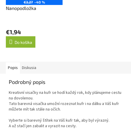
€3,27
–40 %
Nanopodložka
€1,94
Do košíka
Popis
Diskusia
Podrobný popis
Kreativní visačky na kufr se hodí každý rok, kdy plánujeme cestu
na dovolenou.
Tato barevná visačka umožní rozeznat kufr i na dálku a Váš kufr
můžete mít tak stále na očích.
Vyberte si barevný štítek na Váš kufr tak, aby byl výrazný.
A už stačí jen zabalit a vyrazit na cesty.