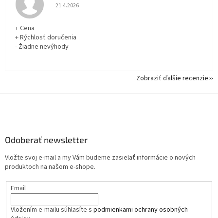
Hodnotenie obchodu je 5 z 5 hviezdičiek.
21.4.2026
+ Cena
+ Rýchlosť doručenia
- Žiadne nevýhody
Zobraziť ďalšie recenzie
Z
á
p
ä
Odoberať newsletter
t
i
Vložte svoj e-mail a my Vám budeme zasielať informácie o nových
e
produktoch na našom e-shope.
Email
Vložením e-mailu súhlasíte s
podmienkami ochrany osobných