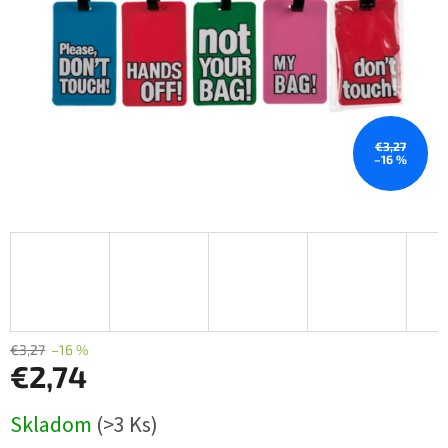
€3,27
–16 %
€3,27
–16 %
€2,74
Jednotková
Skladom
(>3 Ks)
cena: