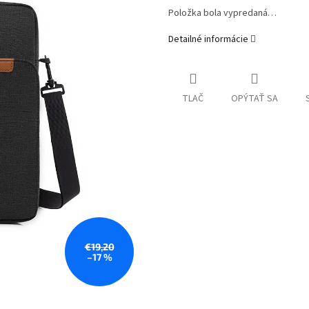
Položka bola vypredaná…
Detailné informácie
TLAČ
OPÝTAŤ SA
€19,20
–17 %