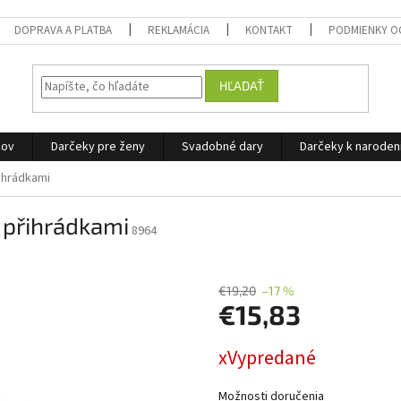
DOPRAVA A PLATBA
REKLAMÁCIA
KONTAKT
PODMIENKY O
HĽADAŤ
žov
Darčeky pre ženy
Svadobné dary
Darčeky k narode
řihrádkami
 přihrádkami
8964
€19,20
–17 %
€15,83
Jednotková
xVypredané
cena:
Možnosti doručenia