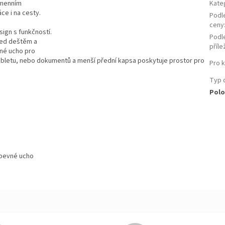
amenním
Kate
ce i na cesty.
Podl
ceny
ign s funkčností.
Podl
řed deštěm a
příle
vné ucho pro
tabletu, nebo dokumentů a menší přední kapsa poskytuje prostor pro
Pro 
Typ 
Polo
 pevné ucho