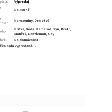
gória
:
Výpredaj
e
Do 500 Kč
:
e
Narozeniny, Den otců
žitosti
:
Přítel, Děda, Kamarád, Syn, Bratr,
koho
:
Manžel, Gentleman, Gay
dárku
:
Do domácnosti
žka bola vypredaná…