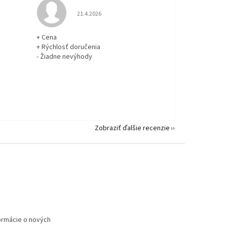
 5 z 5 hviezdičiek.
Hodnotenie obchodu je 5 z 5 hviezdičiek.
21.4.2026
+ Cena
+ Rýchlosť doručenia
- Žiadne nevýhody
Zobraziť ďalšie recenzie
formácie o nových