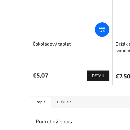
€5,29
–4 %
Čokoládový tablet
Držák 
ramen
Priemerné
hodnotenie
produktu
€5,07
€7,5
DETAIL
je
5,0
z
5
hviezdičiek.
Popis
Diskusia
Podrobný popis