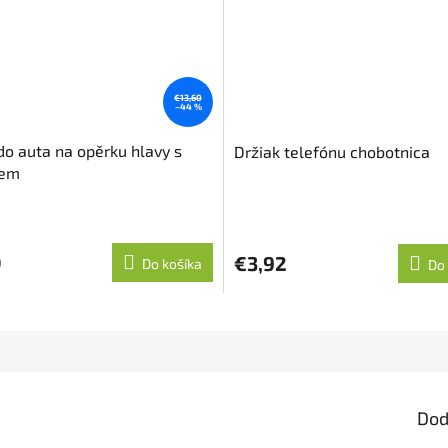
€13,60
–44 %
do auta na opěrku hlavy s
Držiak telefónu chobotnica
em
0
€3,92
Do košíka
Do 
Dod