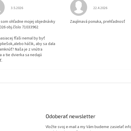
Hodnotenie obchodu je 3 z 5 hviezdičiek.
Hodnotenie obchodu je
3.5.2026
22.4.2026
la som ohľadne mojej objednávky
Zaujímavá ponuka, prehľadnosť
2026 obj.číslo 71033962
 hasiacej fľaši nemal by byť
pliešok,alebo háčik, aby sa dala
amknúť? Naša je z vnútra
 a tie dvierka sa nedajú
ť.
Odoberať newsletter
Vložte svoj e-mail a my Vám budeme zasielať in