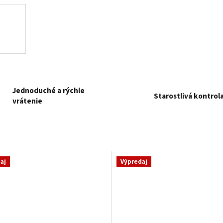
Jednoduché a rýchle
Starostlivá kontrol
vrátenie
aj
Výpredaj