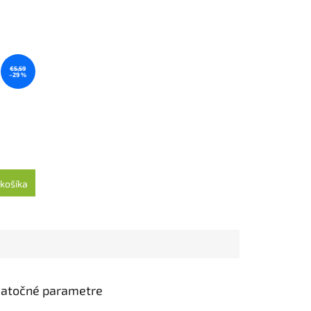
€5,59
–29 %
košíka
atočné parametre