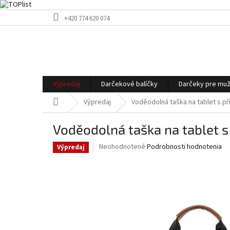
Prejsť
+420 774 620 074
na
obsah
Výpredaj
Darčekové balíčky
Darčeky pre mu
Domov
Výpredaj
Voděodolná taška na tablet s p
Voděodolná taška na tablet s
Priemerné
Neohodnotené
Podrobnosti hodnotenia
Výpredaj
hodnotenie
produktu
je
0,0
z
5
hviezdičiek.