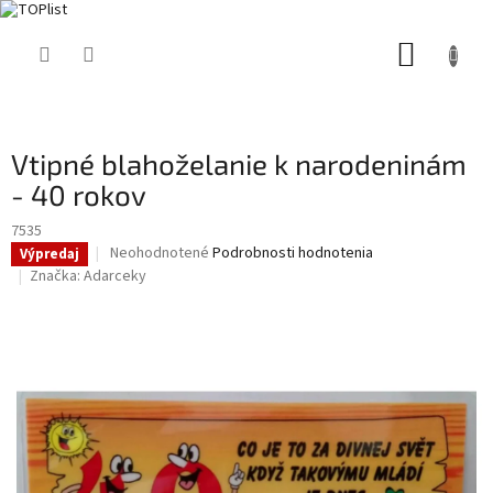
Prejsť
NÁKUP
na
obsah
KOŠÍK
Vtipné blahoželanie k narodeninám
- 40 rokov
7535
Priemerné
Neohodnotené
Podrobnosti hodnotenia
Výpredaj
hodnotenie
Značka:
Adarceky
produktu
je
0,0
z
5
hviezdičiek.