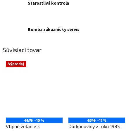
Starostlivá kontrola
Bomba zákaznícky servis
Súvisiaci tovar
Výpredaj
€1,73
–10 %
€7,16
–17 %
Vtipné želanie k
Dárkonoviny z roku 1985