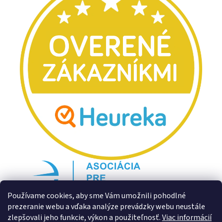
Používame cookies, aby sme Vám umožnili pohodlné
prezeranie webu a vďaka analýze prevádzky webu neustále
zlepšovali jeho funkcie, výkon a použiteľnosť.
Viac informácií