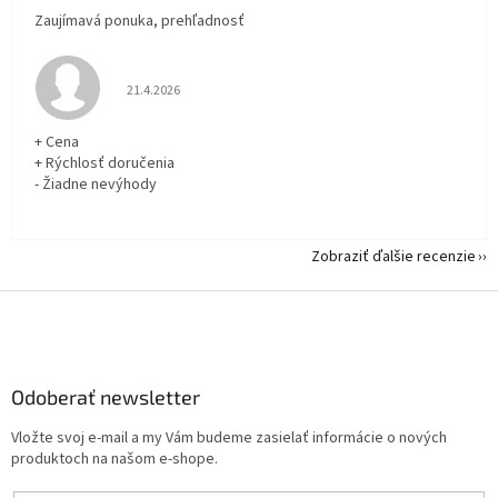
Zaujímavá ponuka, prehľadnosť
Hodnotenie obchodu je 5 z 5 hviezdičiek.
21.4.2026
+ Cena
+ Rýchlosť doručenia
- Žiadne nevýhody
Zobraziť ďalšie recenzie
Z
á
p
ä
Odoberať newsletter
t
i
Vložte svoj e-mail a my Vám budeme zasielať informácie o nových
e
produktoch na našom e-shope.