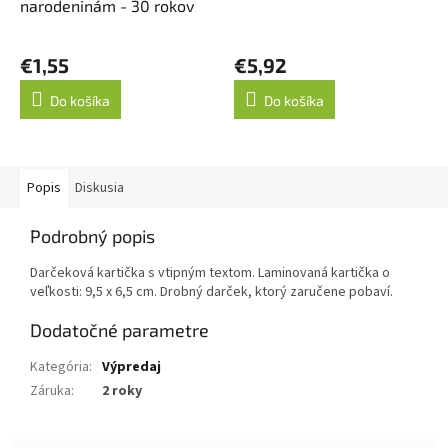
narodeninám - 30 rokov
€1,55
€5,92
Do košíka
Do košíka
Popis
Diskusia
Podrobný popis
Darčeková kartička s vtipným textom. Laminovaná kartička o
veľkosti: 9,5 x 6,5 cm. Drobný darček, ktorý zaručene pobaví.
Dodatočné parametre
Kategória
:
Výpredaj
Záruka
:
2 roky