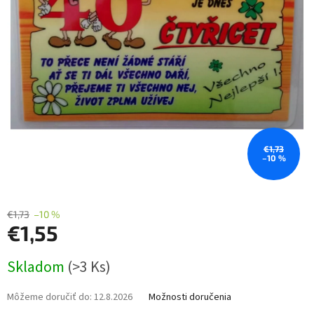
€1,73
–10 %
€1,73
–10 %
€1,55
Jednotková
Skladom
(>3 Ks)
cena:
Môžeme doručiť do:
12.8.2026
Možnosti doručenia