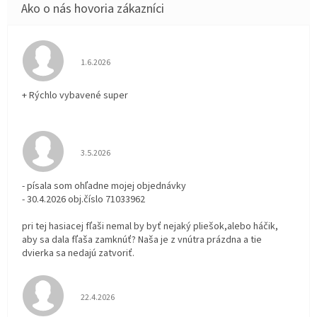
Hodnotenie obchodu je 5 z 5 hviezdičiek.
1.6.2026
+ Rýchlo vybavené super
Hodnotenie obchodu je 3 z 5 hviezdičiek.
3.5.2026
- písala som ohľadne mojej objednávky
- 30.4.2026 obj.číslo 71033962
pri tej hasiacej fľaši nemal by byť nejaký pliešok,alebo háčik,
aby sa dala fľaša zamknúť? Naša je z vnútra prázdna a tie
dvierka sa nedajú zatvoriť.
Hodnotenie obchodu je 5 z 5 hviezdičiek.
22.4.2026